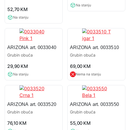
rating
price
price
0,0
Na stanju
was:
is:
52,70
KM
rating
81,90 KM.
73,70 KM
Na stanju
ARIZONA art. 0033040
ARIZONA art. 0033510
Grubin obuća
Grubin obuća
0,0
0,0
29,90
KM
69,00
KM
rating
rating
Na stanju
Nema na stanju
ARIZONA art. 0033520
ARIZONA art. 0033550
Grubin obuća
Grubin obuća
0,0
0,0
76,10
KM
55,00
KM
rating
rating