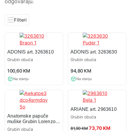
odgovaraju.
Filteri
ADONIS art. 3263610
ADONIS art. 3263630
Grubin obuća
Grubin obuća
0,0
0,0
100,60
KM
94,80
KM
rating
rating
Na stanju
Na stanju
ARIANE art. 2963610
Anatomske papuče
Grubin obuća
muške Grubin Lorenzo
0,0
142405
Original
Current
73,70
KM
81,90
KM
Grubin obuća