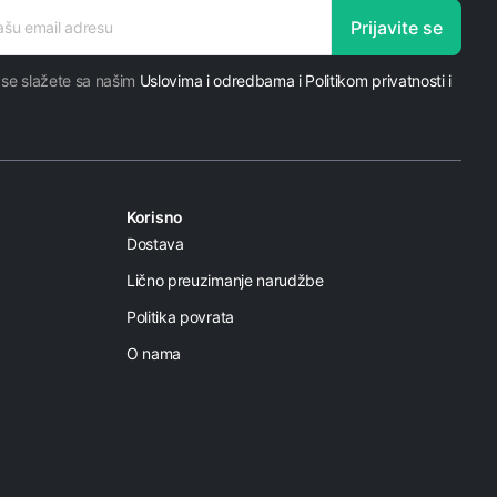
Prijavite se
 se slažete sa našim
Uslovima i odredbama i Politikom privatnosti i
Korisno
Dostava
Lično preuzimanje narudžbe
Politika povrata
O nama