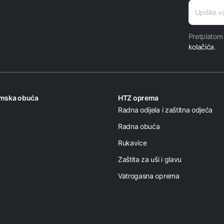
adresa
E-mail
Pretplatom
kolačića
.
omska obuća
HTZ oprema
Radna odijela i zaštitna odjeća
Radna obuća
Rukavice
Zaštita za uši i glavu
Vatrogasna oprema