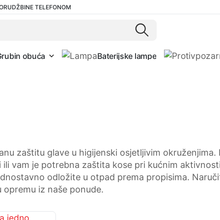
ORUDŽBINE TELEFONOM
Grubin obuća
Baterijske lampe
 zaštitu glave u higijenski osjetljivim okruženjima. B
 ili vam je potrebna zaštita kose pri kućnim aktivnos
jednostavno odložite u otpad prema propisima. Naruč
nu opremu iz naše ponude.