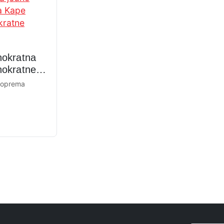
nokratna
nokratne
 oprema