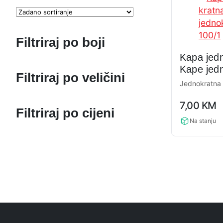
Filtriraj po boji
Kapa jed
Kape jed
Filtriraj po veličini
100/1
Jednokratna
0,0
7,00
KM
rating
Filtriraj po cijeni
Na stanju