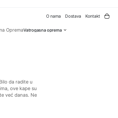
O nama
Dostava
Kontakt
Vatrogasna oprema
ilo da radite u
tima, ove kape su
ite već danas. Ne