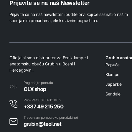
Prijavite se na naš Newsletter
Prijavite se na naš newsletter i budite prvi koji će saznati o našim
specijalnim ponudama, ekskluzivnim popustima.
Oficijalni smo distributer za Fenix lampe i
Grubin anat
anatomsku obuću Grubin u Bosni i
Papuče
Hercegovini.
Klompe
Pogledajte ponudu
Japanke
OLX shop
Sandale
Pon-Pet: 08:00-15:00h
+387 49 215 250
Treba vam pomoć oko porudžbine?
grubin@teol.net