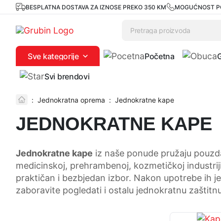
BESPLATNA DOSTAVA ZA IZNOSE PREKO 350 KM
MOGUĆNOST P
Sve kategorije
Početna
Svi brendovi
:
Jednokratna oprema
:
Jednokratne kape
JEDNOKRATNE KAPE
Jednokratne kape
iz naše ponude pružaju pouzdanu
medicinskoj, prehrambenoj, kozmetičkoj industriji
praktičan i bezbjedan izbor. Nakon upotrebe ih 
zaboravite pogledati i ostalu jednokratnu zaštit