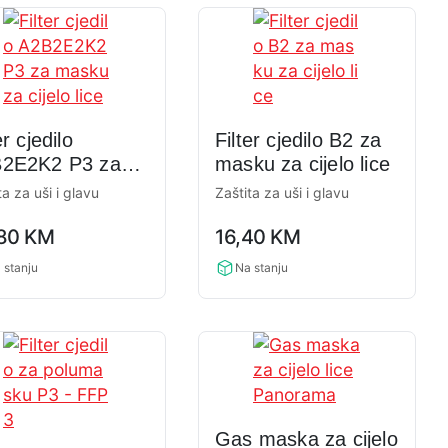
er cjedilo
Filter cjedilo B2 za
2E2K2 P3 za
masku za cijelo lice
u za cijelo lice
ta za uši i glavu
Zaštita za uši i glavu
0,0
,80
KM
16,40
KM
ng
rating
 stanju
Na stanju
Gas maska za cijelo