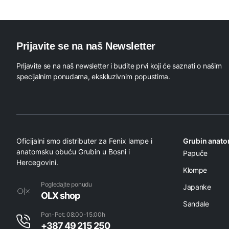
Prijavite se na naš Newsletter
Prijavite se na naš newsletter i budite prvi koji će saznati o našim
specijalnim ponudama, ekskluzivnim popustima.
Oficijalni smo distributer za Fenix lampe i
Grubin anat
anatomsku obuću Grubin u Bosni i
Papuče
Hercegovini.
Klompe
Pogledajte ponudu
Japanke
OLX shop
Sandale
Pon-Pet: 08:00-15:00h
+387 49 215 250