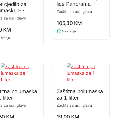
lice Panorama
er cjedilo za
umasku P3 –
Zaštita za uši i glavu
P3
ta za uši i glavu
0,0
105,30
KM
rating
90
KM
ng
Na stanju
 stanju
titna polumaska
Zaštitna polumaska
 filter
za 1 filter
ta za uši i glavu
Zaštita za uši i glavu
0,0
,50
KM
19,90
KM