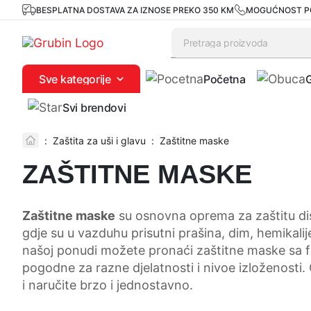
BESPLATNA DOSTAVA ZA IZNOSE PREKO 350 KM
MOGUĆNOST P
Sve kategorije
Početna
Svi brendovi
:
Zaštita za uši i glavu
:
Zaštitne maske
ZAŠTITNE MASKE
Zaštitne maske
su osnovna oprema za zaštitu disa
gdje su u vazduhu prisutni prašina, dim, hemikali
našoj ponudi možete pronaći zaštitne maske sa filtero
pogodne za razne djelatnosti i nivoe izloženosti
i naručite brzo i jednostavno.