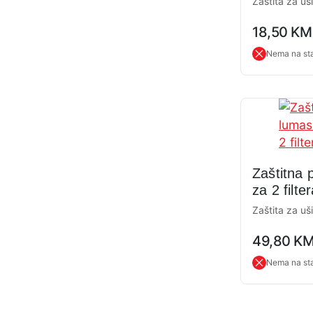
Zaštita za uši
P3 R
0,0
18,50
KM
rating
Nema na st
Zaštitna
za 2 filte
Zaštita za uši
0,0
49,80
K
rating
Nema na st