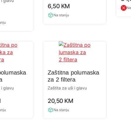
 i glavu
0,0
rati
6,50
KM
rating
Ne
Na stanju
anju
 polumaska
Zaštitna polumaska
ra
za 2 filtera
 i glavu
Zaštita za uši i glavu
0,0
M
20,50
KM
rating
anju
Na stanju