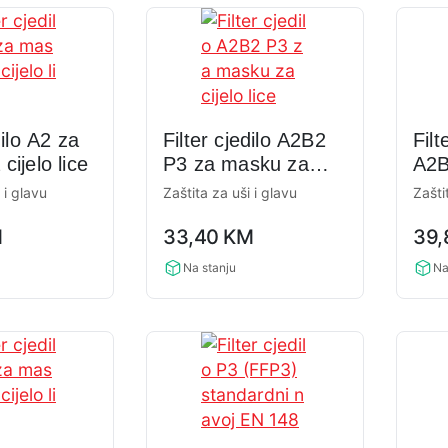
dilo A2 za
Filter cjedilo A2B2
Filt
cijelo lice
P3 za masku za
A2B
cijelo lice
mask
 i glavu
Zaštita za uši i glavu
Zašti
0,0
0,0
M
33,40
KM
39
rating
rati
Na stanju
Na