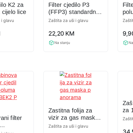
dilo K2 za
Filter cjedilo P3
Filt
cijelo lice
(FFP3) standardni
pol
navoj EN 148
FF
 i glavu
Zaštita za uši i glavu
Zašti
0,0
0,0
M
22,20
KM
9,
rating
rati
Na stanju
Na
Zaš
za 1
Zastitna folija za
vizir za gas maska
ni filter
Zašti
panorama
Zaštita za uši i glavu
0,0
34
ku ABEK2