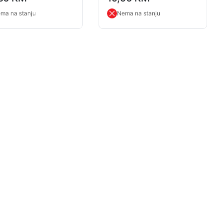
ng
rating
ma na stanju
Nema na stanju