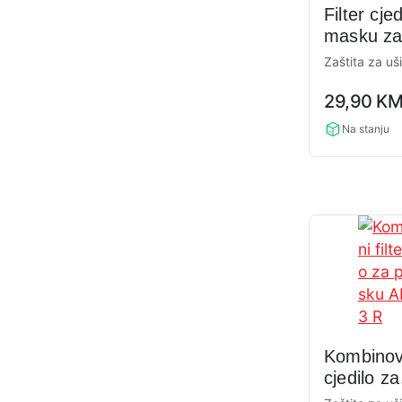
Filter cje
masku za 
Zaštita za uši
0,0
29,90
K
rating
Na stanju
Kombinova
cjedilo za
polumas