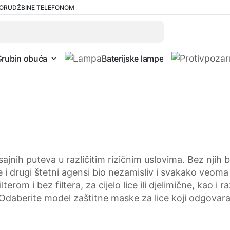
ORUDŽBINE TELEFONOM
Pretraži
Grubin obuća
Baterijske lampe
jnih puteva u različitim rizičnim uslovima. Bez njih 
je i drugi štetni agensi bio nezamisliv i svakako veom
m i bez filtera, za cijelo lice ili djelimične, kao i raz
. Odaberite model zaštitne maske za lice koji odgova