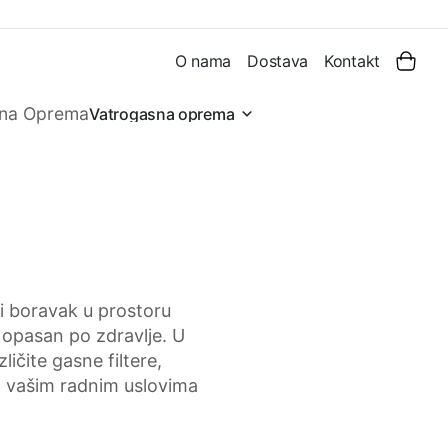
O nama
Dostava
Kontakt
Vatrogasna oprema
bi boravak u prostoru
a opasan po zdravlje. U
ličite gasne filtere,
ra vašim radnim uslovima