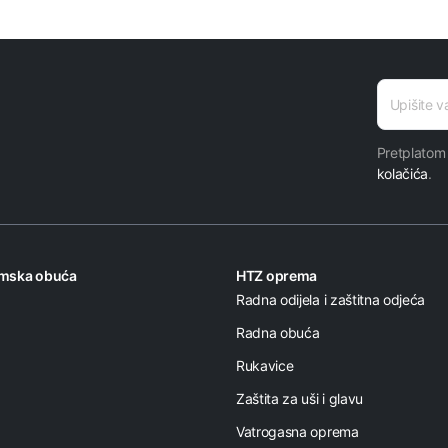
adresa
E-mail
Pretplatom
kolačića
.
omska obuća
HTZ oprema
Radna odijela i zaštitna odjeća
Radna obuća
Rukavice
Zaštita za uši i glavu
Vatrogasna oprema