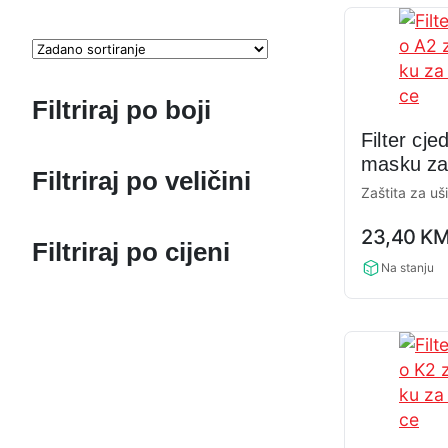
Filtriraj po boji
Filter cje
masku za 
Filtriraj po veličini
Zaštita za uši
0,0
23,40
K
rating
Filtriraj po cijeni
Na stanju