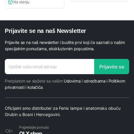
Na stanju
Prijavite se na naš Newsletter
Prijavite se na naš newsletter i budite prvi koji će saznati o našim
specijalnim ponudama, ekskluzivnim popustima.
adresa
Prijavite se
E-mail
Pretplatom se slažete sa našim
Uslovima i odredbama i Politikom
privatnosti i kolačića
.
Oficijalni smo distributer za Fenix lampe i anatomsku obuću
Grubin u Bosni i Hercegovini.
Pogledajte ponudu
OLX shop