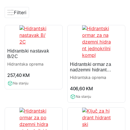
Filteri
Hidrantski nastavak
B/2C
Hidrantska oprema
Hidrantski ormar za
nadzemni hidrant
0,0
257,40
KM
jednokrilni kompl
Hidrantska oprema
rating
Na stanju
0,0
406,60
KM
rating
Na stanju