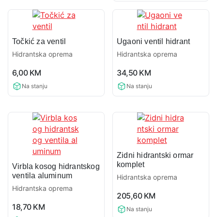
Točkić za ventil
Ugaoni ventil hidrant
Hidrantska oprema
Hidrantska oprema
0,0
0,0
6,00
KM
34,50
KM
rating
rating
Na stanju
Na stanju
Zidni hidrantski ormar
komplet
Virbla kosog hidrantskog
ventila aluminum
Hidrantska oprema
Hidrantska oprema
0,0
205,60
KM
0,0
rating
18,70
KM
Na stanju
rating