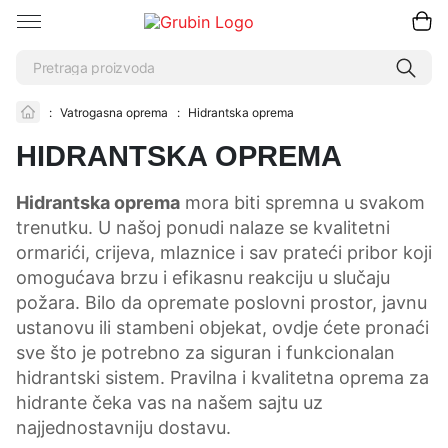
:
Vatrogasna oprema
:
Hidrantska oprema
HIDRANTSKA OPREMA
Hidrantska oprema
mora biti spremna u svakom
trenutku. U našoj ponudi nalaze se kvalitetni
ormarići, crijeva, mlaznice i sav prateći pribor koji
omogućava brzu i efikasnu reakciju u slučaju
požara. Bilo da opremate poslovni prostor, javnu
ustanovu ili stambeni objekat, ovdje ćete pronaći
sve što je potrebno za siguran i funkcionalan
hidrantski sistem. Pravilna i kvalitetna oprema za
hidrante čeka vas na našem sajtu uz
najjednostavniju dostavu.