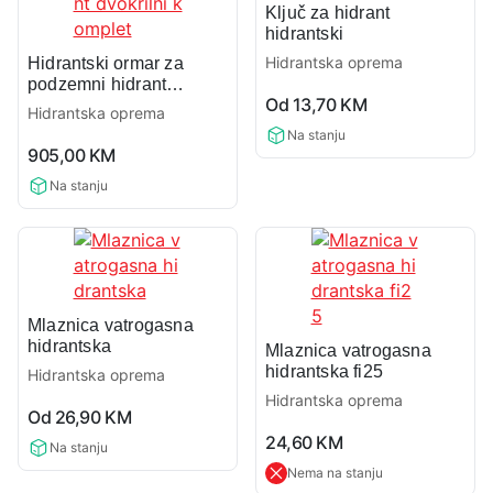
Ključ za hidrant
hidrantski
Hidrantska oprema
Hidrantski ormar za
podzemni hidrant
0,0
Od
13,70
KM
dvokrilni komplet
Hidrantska oprema
rating
Na stanju
0,0
905,00
KM
rating
Na stanju
Mlaznica vatrogasna
hidrantska
Mlaznica vatrogasna
hidrantska fi25
Hidrantska oprema
Hidrantska oprema
0,0
Od
26,90
KM
rating
0,0
24,60
KM
Na stanju
rating
Nema na stanju