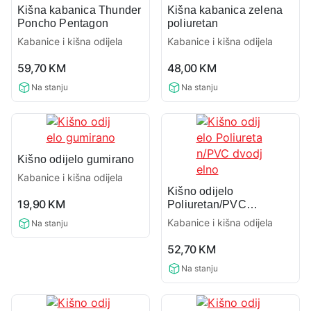
Kišna kabanica Thunder
Kišna kabanica zelena
Poncho Pentagon
poliuretan
Kabanice i kišna odijela
Kabanice i kišna odijela
0,0
0,0
59,70
KM
48,00
KM
rating
rating
Na stanju
Na stanju
Kišno odijelo gumirano
Kabanice i kišna odijela
Kišno odijelo
0,0
19,90
KM
Poliuretan/PVC
rating
dvodjelno
Kabanice i kišna odijela
Na stanju
0,0
52,70
KM
rating
Na stanju