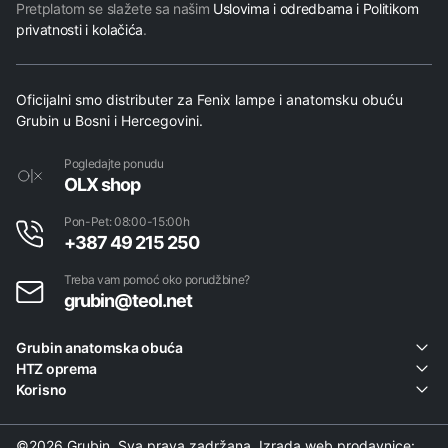
Pretplatom se slažete sa našim
Uslovima i odredbama i Politikom
privatnosti i kolačića
.
Oficijalni smo distributer za Fenix lampe i anatomsku obuću
Grubin u Bosni i Hercegovini.
Pogledajte ponudu
OLX shop
Pon-Pet: 08:00-15:00h
+387 49 215 250
Treba vam pomoć oko porudžbine?
grubin@teol.net
Grubin anatomska obuća
HTZ oprema
Korisno
©2026 Grubin. Sva prava zadržana. Izrada web prodavnice: