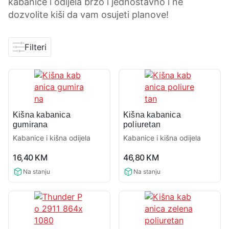
kabanice i odijela brzo i jednostavno i ne
dozvolite kiši da vam osujeti planove!
Filteri
Kišna kabanica
Kišna kabanica
gumirana
poliuretan
Kabanice i kišna odijela
Kabanice i kišna odijela
0,0
0,0
16,40
KM
46,80
KM
rating
rating
Na stanju
Na stanju