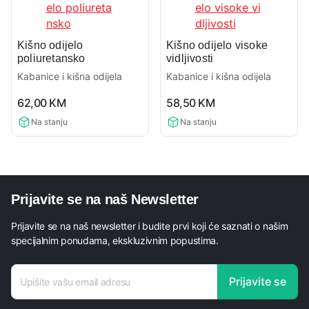
Kišno odijelo
Kišno odijelo visoke
poliuretansko
vidljivosti
Kabanice i kišna odijela
Kabanice i kišna odijela
0,0
0,0
62,00
KM
58,50
KM
rating
rating
Na stanju
Na stanju
Prijavite se na naš Newsletter
Prijavite se na naš newsletter i budite prvi koji će saznati o našim
specijalnim ponudama, ekskluzivnim popustima.
E-mail
Prijavite se
adresa