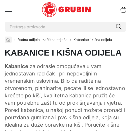
:
Radna odijela i zaštitna odjeća
:
Kabanice i kišna odijela
KABANICE I KIŠNA ODIJELA
Kabanice
za odrasle omogućavaju vam
jednostavan rad čak i pri nepovoljnim
vremenskim uslovima. Bilo da radite na
otvorenom, planinarite, pecate ili se jednostavno
krećete po kiši, kvalitetna kabanica pružit će
vam potrebnu zaštitu od prokišnjavanja i vjetra.
Pored kabanica, u našoj ponudi možete pronaći i
pouzdana gumirana i pvc kišna odijela, koja su
idealna za duže boravke na kiši. Poručite kišne