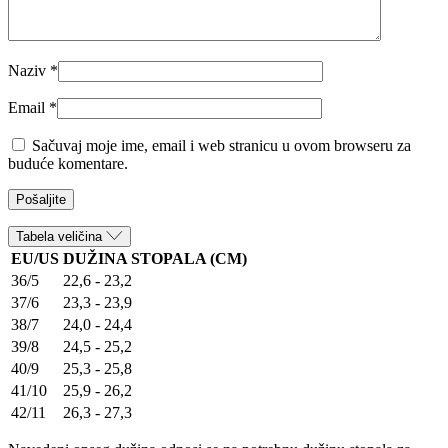
Naziv
*
Email
*
Sačuvaj moje ime, email i web stranicu u ovom browseru za
buduće komentare.
Tabela veličina
EU/US
DUŽINA STOPALA (CM)
36/5
22,6 - 23,2
37/6
23,3 - 23,9
38/7
24,0 - 24,4
39/8
24,5 - 25,2
40/9
25,3 - 25,8
41/10
25,9 - 26,2
42/11
26,3 - 27,3