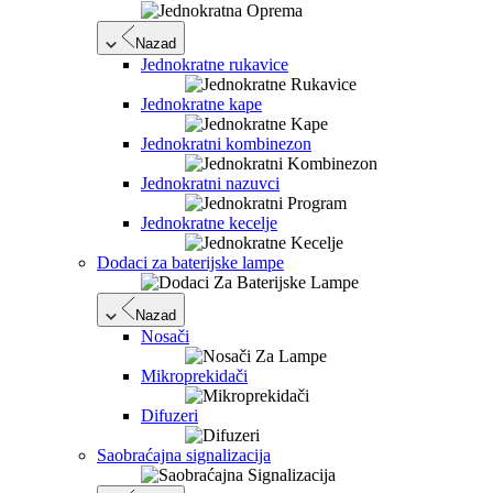
Nazad
Jednokratne rukavice
Jednokratne kape
Jednokratni kombinezon
Jednokratni nazuvci
Jednokratne kecelje
Dodaci za baterijske lampe
Nazad
Nosači
Mikroprekidači
Difuzeri
Saobraćajna signalizacija