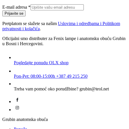
E-
E-mail adresa
*
mail
Prijavite se
adresa
Pretplatom se slažete sa našim
Uslovima i odredbama i Politikom
privatnosti i kolačića
.
Oficijalni smo distributer za Fenix lampe i anatomsku obuću Grubin
u Bosni i Hercegovini.
Pogledajte ponudu
OLX shop
Pon-Pet: 08:00-15:00h
+387 49 215 250
Treba vam pomoć oko porudžbine?
grubin@teol.net
Grubin anatomska obuća