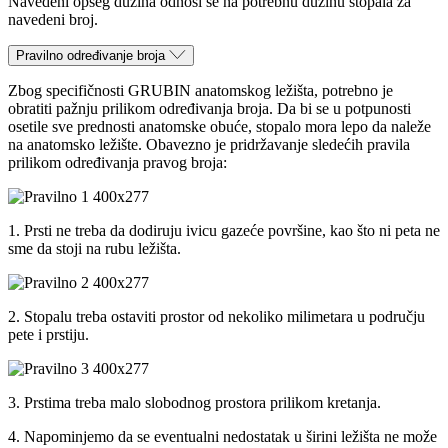
Navedeni opseg dužina odnosi se na potrebnu dužinu stopala za
navedeni broj.
Pravilno određivanje broja
Zbog specifičnosti GRUBIN anatomskog ležišta, potrebno je
obratiti pažnju prilikom određivanja broja. Da bi se u potpunosti
osetile sve prednosti anatomske obuće, stopalo mora lepo da naleže
na anatomsko ležište. Obavezno je pridržavanje sledećih pravila
prilikom određivanja pravog broja:
1. Prsti ne treba da dodiruju ivicu gazeće površine, kao što ni peta ne
sme da stoji na rubu ležišta.
2. Stopalu treba ostaviti prostor od nekoliko milimetara u području
pete i prstiju.
3. Prstima treba malo slobodnog prostora prilikom kretanja.
4. Napominjemo da se eventualni nedostatak u širini ležišta ne može