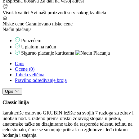
Ekspresna dostava
Za dan na vašoj adresi
Visok kvalitet
Svi naši proizvodi su visokog kvaliteta
Niske cene
Garantovano niske cene
Način plaćanja
Pouzećem
Uplatom na račun
Sigurno plaćanje karticama
Opis
Ocene (0)
Tabela veličina
Pravilno određivanje broja
Opis
Classic linija –
karakteriše osnovno GRUBIN ležište sa svojih 7 razloga za zdrav i
udoban hod. Urađeno prema otisku zdravog stopala u pesku,
anatomske tačke su dizajnirane tako da rasporede telesnu težinu na
celo stopalo, čime se smanjuje pritisak na zglobove i leđa tokom
hodanja i stajanja.