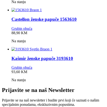
Na stanju
Castellon ženske papuče 1563610
Grubin obuća
0,0
88,90
KM
rating
Na stanju
Kašmir ženske papuče 3193610
Grubin obuća
0,0
93,60
KM
rating
Na stanju
Prijavite se na naš Newsletter
Prijavite se na naš newsletter i budite prvi koji će saznati o našim
specijalnim ponudama, ekskluzivnim popustima.