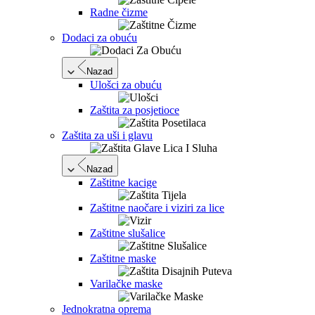
Radne čizme
Dodaci za obuću
Nazad
Ulošci za obuću
Zaštita za posjetioce
Zaštita za uši i glavu
Nazad
Zaštitne kacige
Zaštitne naočare i viziri za lice
Zaštitne slušalice
Zaštitne maske
Varilačke maske
Jednokratna oprema