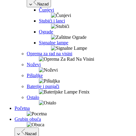
Nazad
Čunjevi
Stubići i lanci
Ograde
Signalne lampe
Oprema za rad na visini
Noževi
Pištaljke
Baterije i punjači
Ostalo
Početna
Grubin obuća
Nazad