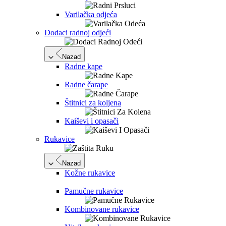
Varilačka odjeća
Dodaci radnoj odjeći
Nazad
Radne kape
Radne čarape
Štitnici za koljena
Kaiševi i opasači
Rukavice
Nazad
Kožne rukavice
Pamučne rukavice
Kombinovane rukavice