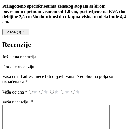
Prilagođeno specifičnostima ženskog stopala sa širom
površinom i petnom visinom od 1,9 cm, postavljeno na EVA đon
debljine 2,5 cm što doprinosi da ukupna visina modela bude 4,4
cm.
Ocene (0)
Recenzije
Još nema recenzija.
Dodajte recenziju
Vaša email adresa neće biti objavljivana.
Neophodna polja su
označena sa
*
Vaša ocjena
*
Vaša recenzija:
*