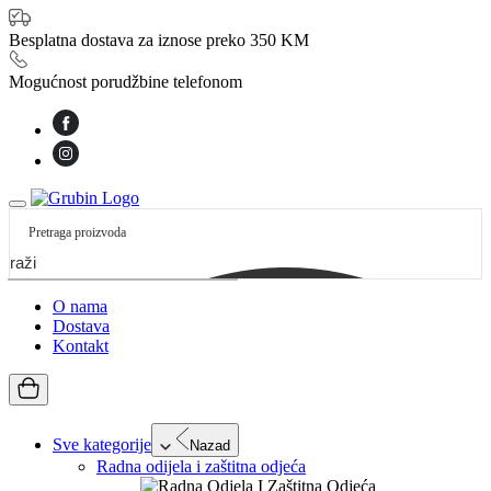
Besplatna dostava za iznose preko 350 KM
Mogućnost porudžbine telefonom
etraži
O nama
Dostava
Kontakt
Sve kategorije
Nazad
Radna odijela i zaštitna odjeća