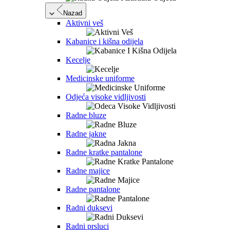
Nazad
Aktivni veš
Kabanice i kišna odijela
Kecelje
Medicinske uniforme
Odjeća visoke vidljivosti
Radne bluze
Radne jakne
Radne kratke pantalone
Radne majice
Radne pantalone
Radni duksevi
Radni prsluci