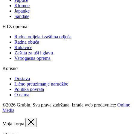
Papuče
Klompe
Japanke
Sandale
HTZ oprema
Radna odijela i zaštitna odjeća
Radna obuća
Rukavice
Zaštita za uši i glavu
Vatrogasna oprema
Korisno
Dostava
Lično preuzimanje narudžbe
Politika povrata
O nama
©2026 Grubin. Sva prava zadržana. Izrada web prodavnice:
Online
Media
Moja korpa