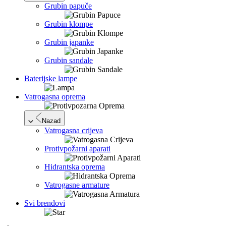
Grubin papuče
Grubin klompe
Grubin japanke
Grubin sandale
Baterijske lampe
Vatrogasna oprema
Nazad
Vatrogasna crijeva
Protivpožarni aparati
Hidrantska oprema
Vatrogasne armature
Svi brendovi