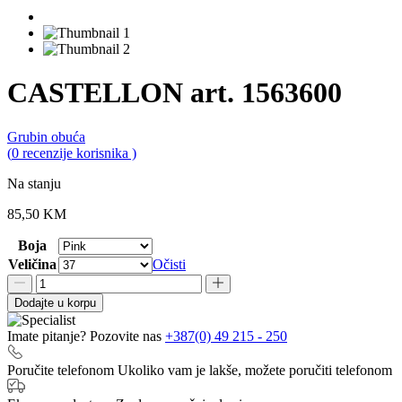
CASTELLON art. 1563600
Grubin obuća
0,0
(
0
recenzije korisnika )
rating
Na stanju
85,50
KM
Boja
Veličina
Očisti
CASTELLON
art.
Dodajte u korpu
1563600
količina
Imate pitanje? Pozovite nas
+387(0) 49 215 - 250
Poručite telefonom
Ukoliko vam je lakše, možete poručiti telefonom