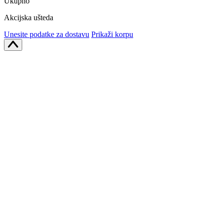
Ukupno
Akcijska ušteda
Unesite podatke za dostavu
Prikaži korpu