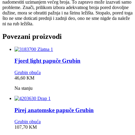
nadomestiti uzimanjem većeg broja. To zapravo može izazvati samo
probleme. Znači, prilikom izbora adekvatnog broja pored dovoljne
dužine, mora se obratiti pažnja i na širinu ležišta. Stopalo, pored toga
što ne sme doticati prednji i zadnji deo, ono ne sme nigde da naleže
ni na rub ležišta.
Povezani proizvodi
Fjord light papuče Grubin
Grubin obuća
0,0
46,60
KM
rating
Na stanju
Pirej anatomske papuče Grubin
Grubin obuća
0,0
107,70
KM
rating