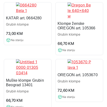
KATAR art. 0664280
Klompe ženske
Grubin klompe
OREGON art. 105366
0,0
73,00
KM
Grubin klompe
rating
0,0
Na stanju
66,70
KM
rating
Na stanju
OREGON art. 1053670
Muške klompe Grubin
Grubin klompe
Beograd 13401
0,0
72,60
KM
Grubin klompe
rating
0,0
Na stanju
66,70
KM
rating
Na stanju