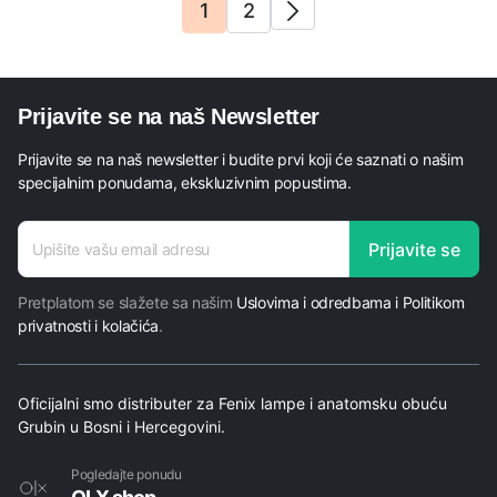
1
2
Prijavite se na naš Newsletter
Prijavite se na naš newsletter i budite prvi koji će saznati o našim
specijalnim ponudama, ekskluzivnim popustima.
adresa
Prijavite se
E-mail
Pretplatom se slažete sa našim
Uslovima i odredbama i Politikom
privatnosti i kolačića
.
Oficijalni smo distributer za Fenix lampe i anatomsku obuću
Grubin u Bosni i Hercegovini.
Pogledajte ponudu