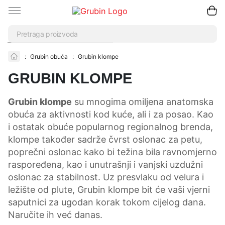
Pretraži
:
Grubin obuća
:
Grubin klompe
GRUBIN KLOMPE
Grubin klompe
su mnogima omiljena anatomska
obuća za aktivnosti kod kuće, ali i za posao. Kao
i ostatak obuće popularnog regionalnog brenda,
klompe također sadrže čvrst oslonac za petu,
poprečni oslonac kako bi težina bila ravnomjerno
raspoređena, kao i unutrašnji i vanjski uzdužni
oslonac za stabilnost. Uz presvlaku od velura i
ležište od plute, Grubin klompe bit će vaši vjerni
saputnici za ugodan korak tokom cijelog dana.
Naručite ih već danas.