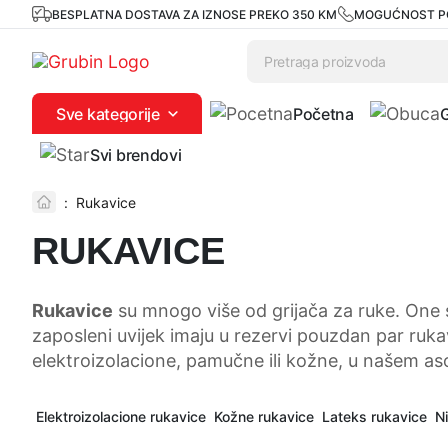
BESPLATNA DOSTAVA ZA IZNOSE PREKO 350 KM
MOGUĆNOST P
Sve kategorije
Početna
Svi brendovi
:
Rukavice
RUKAVICE
Rukavice
su mnogo više od grijača za ruke. One s
zaposleni uvijek imaju u rezervi pouzdan par ruka
elektroizolacione, pamučne ili kožne, u našem aso
Elektroizolacione rukavice
Kožne rukavice
Lateks rukavice
Ni