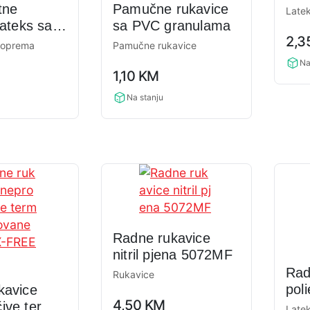
GRI
tne
Pamučne rukavice
Latek
lateks sa
sa PVC granulama
0,0
2,3
100/1
 oprema
Pamučne rukavice
rati
0,0
Na
1,10
KM
rating
Na stanju
Radne rukavice
nitril pjena 5072MF
Rad
Rukavice
poli
kavice
0,0
4,50
KM
pre
ive termo
Latek