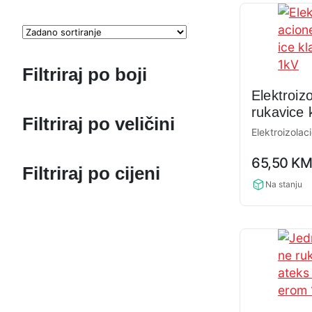
Filtriraj po boji
Elektroiz
rukavice 
Filtriraj po veličini
1kV
Elektroizolac
0,0
65,50
K
rating
Filtriraj po cijeni
Na stanju