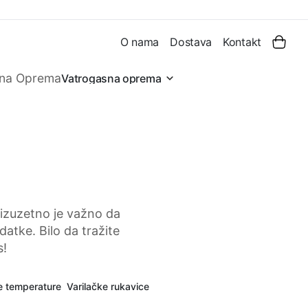
O nama
Dostava
Kontakt
Vatrogasna oprema
 izuzetno je važno da
atke. Bilo da tražite
s!
e temperature
Varilačke rukavice