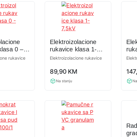
olacione
Elektroizolacione
Ele
klasa 0 –
rukavice klasa 1-
ruk
7,5kV
26,
ione rukavice
Elektroizolacione rukavice
Elekt
0,0
0,0
M
89,90
KM
147
rating
rati
Na stanju
Na
Rad
gra