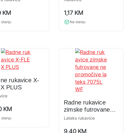
TOS
cvjećarstvo
0,0
0
KM
1,17
KM
ng
rating
 stanju
Na stanju
ne rukavice X-
EX PLUS
vice
Radne rukavice
0
KM
zimske futrovane
ng
nepromočive lateks
Lateks rukavice
 stanju
7075LWF
0,0
9,40
KM