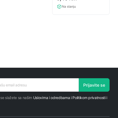
rating
Na stanju
Prijavite se
 se slažete sa našim
Uslovima i odredbama i Politikom privatnosti i