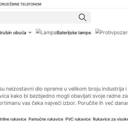
ORUDŽBINE TELEFONOM
Grubin obuća
Baterijske lampe
u neizostavni dio opreme u velikom broju industrija i
vica kako bi bezbjedno mogli obavljati svoje radne zad
rtimanu vas čeka najveći izbor. Poručite ih već dana
trilne rukavice
Pamučne rukavice
PVC rukavice
Rukavice za visok