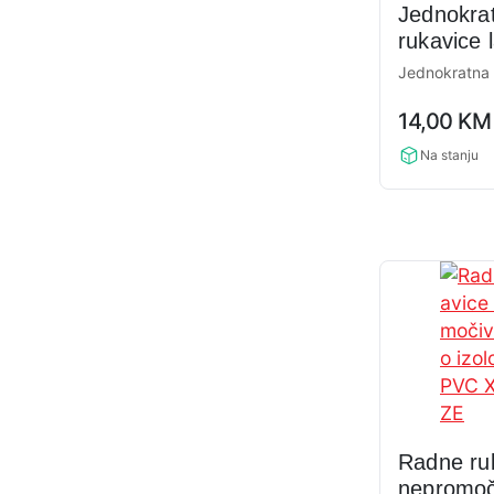
Jednokra
rukavice 
puderom 
Jednokratna
0,0
14,00
KM
rating
Na stanju
Radne ru
nepromoč