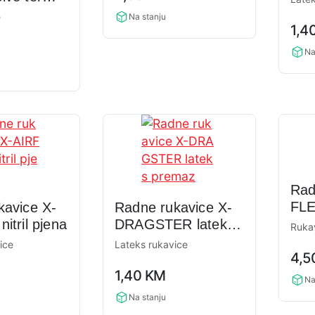
rating
LA
e PVC X-
e
0,0
Na stanju
1,4
rati
Na
Rad
FL
kavice X-
Radne rukavice X-
itril pjena
DRAGSTER lateks
Ruka
premaz
vice
Lateks rukavice
0,0
4,5
0,0
rati
1,40
KM
rating
Na
Na stanju