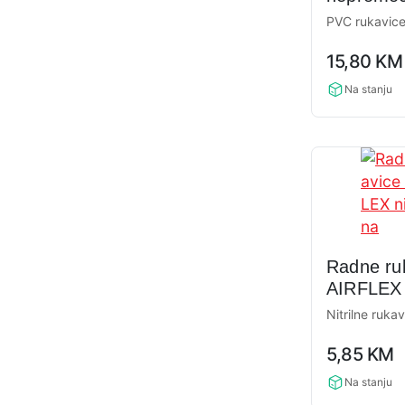
izolovan
PVC rukavic
FREEZE
0,0
15,80
KM
rating
Na stanju
Radne ru
AIRFLEX n
Nitrilne ruka
0,0
5,85
KM
rating
Na stanju