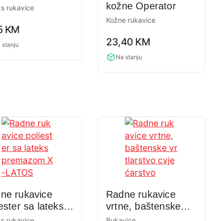
PMAX lateks
kožne Operator
s rukavice
Kožne rukavice
5
KM
ng
0,0
23,40
KM
rating
 stanju
Na stanju
ne rukavice
Radne rukavice
ester sa lateks
vrtne, baštenske
mazom X-
vrtlarstvo
s rukavice
Rukavice