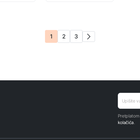
1
2
3
E-mail
adresa
Pretplatom
kolačića
.