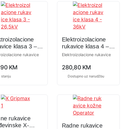
ktroizolacione
Elektroizolacione
avice klasa 3 –
rukavice klasa 4 –
5kV
36kV
roizolacione rukavice
Elektroizolacione rukavice
0,0
,90
KM
280,80
KM
ng
rating
 stanju
Dostupno uz narudžbu
ne rukavice
đevinske X-
Radne rukavice