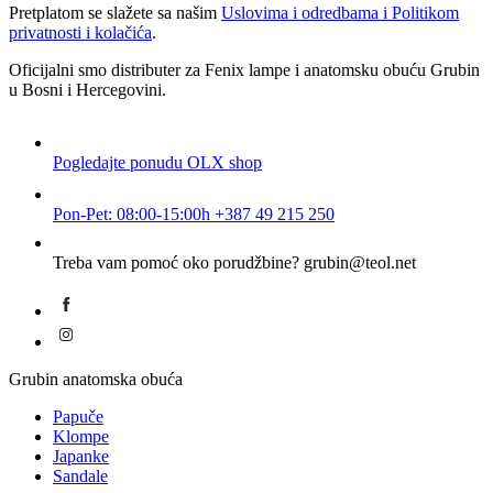
Pretplatom se slažete sa našim
Uslovima i odredbama i Politikom
privatnosti i kolačića
.
Oficijalni smo distributer za Fenix lampe i anatomsku obuću Grubin
u Bosni i Hercegovini.
Pogledajte ponudu
OLX shop
Pon-Pet: 08:00-15:00h
+387 49 215 250
Treba vam pomoć oko porudžbine?
grubin@teol.net
Grubin anatomska obuća
Papuče
Klompe
Japanke
Sandale