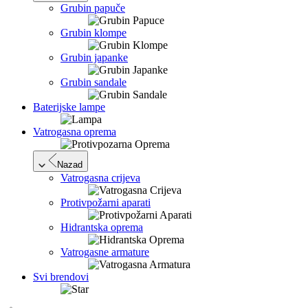
Grubin papuče
Grubin klompe
Grubin japanke
Grubin sandale
Baterijske lampe
Vatrogasna oprema
Nazad
Vatrogasna crijeva
Protivpožarni aparati
Hidrantska oprema
Vatrogasne armature
Svi brendovi