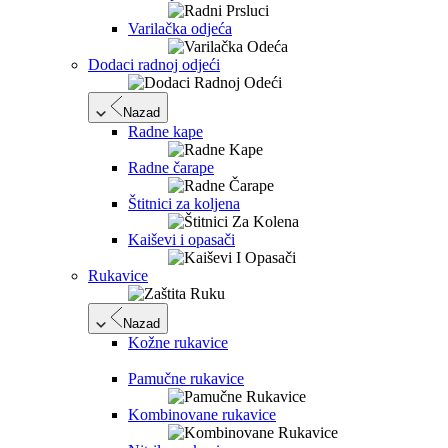
Varilačka odjeća
Dodaci radnoj odjeći
Nazad
Radne kape
Radne čarape
Štitnici za koljena
Kaiševi i opasači
Rukavice
Nazad
Kožne rukavice
Pamučne rukavice
Kombinovane rukavice