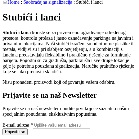
Home
:
Saobraćajna signalizacija
:
Stubići i lanci
Stubići i lanci
Stubići i lanci
koriste se za privremeno ograđivanje određenog
prostora, kontrolu prolaza i jasno označavanje parkinga na javnim i
privatnim lokacijama. Naši stubići izrađeni su od otporne plastike ili
metala, vidljivi su i pri slabijem osvjetljenju, a u kombinaciji s
lancima predstavljaju fleksibilno i praktično rješenje za formiranje
barijera. Pogodni su za gradilišta, parkirališta i sve druge lokacije
gdje je potrebna pouzdana signalizacija. Naručite praktično rješenje
koje se lako prenosi i skladišti.
Nisu pronađeni proizvodi koji odgovaraju vašem odabiru.
Prijavite se na naš Newsletter
Prijavite se na naš newsletter i budite prvi koji će saznati o našim
specijalnim ponudama, ekskluzivnim popustima.
adresa
E-mail adresa
*
E-
Prijavite se
mail