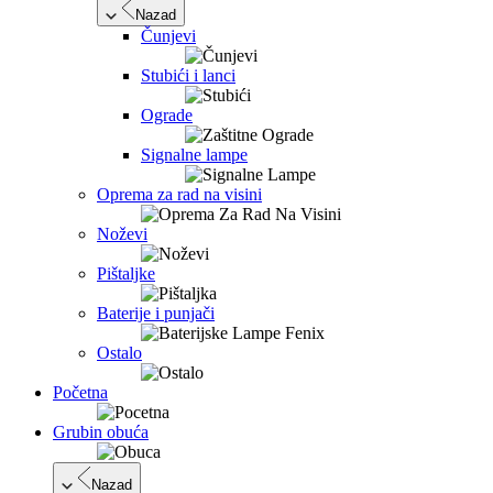
Nazad
Čunjevi
Stubići i lanci
Ograde
Signalne lampe
Oprema za rad na visini
Noževi
Pištaljke
Baterije i punjači
Ostalo
Početna
Grubin obuća
Nazad