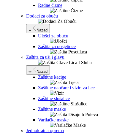
Radne čizme
Dodaci za obuću
Nazad
Ulošci za obuću
Zaštita za posjetioce
Zaštita za uši i glavu
Nazad
Zaštitne kacige
Zaštitne naočare i viziri za lice
Zaštitne slušalice
Zaštitne maske
Varilačke maske
Jednokratna oprema