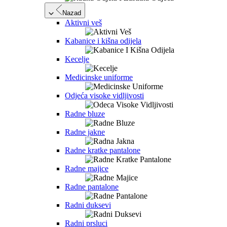
Nazad
Aktivni veš
Kabanice i kišna odijela
Kecelje
Medicinske uniforme
Odjeća visoke vidljivosti
Radne bluze
Radne jakne
Radne kratke pantalone
Radne majice
Radne pantalone
Radni duksevi
Radni prsluci