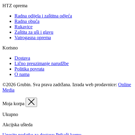
HTZ oprema
Radna odijela i zaštitna odjeća
Radna obuća
Rukavice
Zaštita za uši i glavu
Vatrogasna oprema
Korisno
Dostava
Lično preuzimanje narudžbe
Politika povrata
O nama
©2026 Grubin. Sva prava zadržana. Izrada web prodavnice:
Online
Media
Moja korpa
Ukupno
Akcijska ušteda
Unesite podatke za dostavu
Prikaži korpu