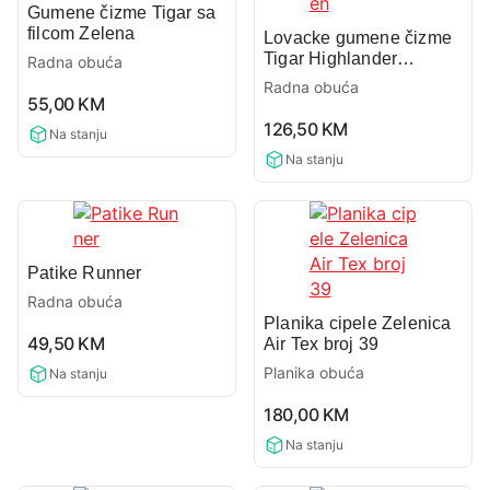
Gumene čizme Tigar sa
filcom Zelena
Lovacke gumene čizme
Tigar Highlander
Radna obuća
neopren
Radna obuća
0,0
55,00
KM
rating
0,0
126,50
KM
Na stanju
rating
Na stanju
Patike Runner
Radna obuća
Planika cipele Zelenica
0,0
49,50
KM
Air Tex broj 39
rating
Planika obuća
Na stanju
0,0
180,00
KM
rating
Na stanju