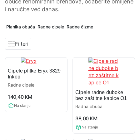
obuće renomiranih brendova, odaberite omiljene
i naručite već danas.
Planika obuća
Radne cipele
Radne čizme
Filteri
Cipele plitke Eryx 3829
Inkop
Radne cipele
Cipele radne duboke
0,0
140,40
KM
bez zaštitne kapice O1
rating
Na stanju
Radna obuća
0,0
38,00
KM
rating
Na stanju