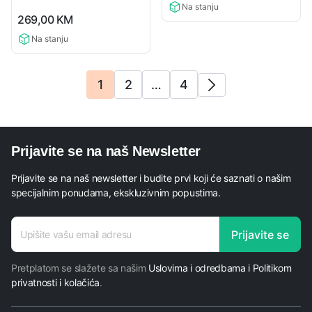
Na stanju
0,0
269,00
KM
rating
Na stanju
1
2
…
4
Prijavite se na naš Newsletter
Prijavite se na naš newsletter i budite prvi koji će saznati o našim
specijalnim ponudama, ekskluzivnim popustima.
E-mail
Prijavite se
adresa
Pretplatom se slažete sa našim
Uslovima i odredbama i Politikom
privatnosti i kolačića
.