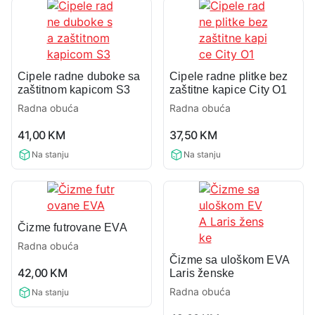
Cipele radne duboke sa
Cipele radne plitke bez
zaštitnom kapicom S3
zaštitne kapice City O1
Radna obuća
Radna obuća
0,0
0,0
41,00
KM
37,50
KM
rating
rating
Na stanju
Na stanju
Čizme futrovane EVA
Radna obuća
Čizme sa uloškom EVA
0,0
42,00
KM
Laris ženske
rating
Radna obuća
Na stanju
0,0