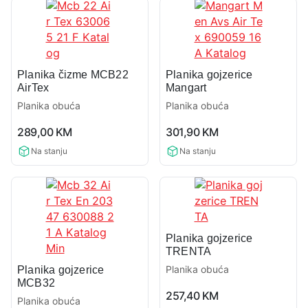
Planika čizme MCB22
Planika gojzerice
AirTex
Mangart
Planika obuća
Planika obuća
0,0
0,0
289,00
KM
301,90
KM
rating
rating
Na stanju
Na stanju
Planika gojzerice
TRENTA
Planika obuća
Planika gojzerice
MCB32
0,0
257,40
KM
Planika obuća
rating