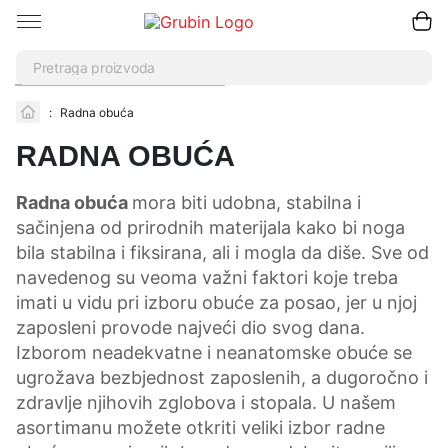
Pretraži
:
Radna obuća
RADNA OBUĆA
Radna obuća
mora biti udobna, stabilna i
sačinjena od prirodnih materijala kako bi noga
bila stabilna i fiksirana, ali i mogla da diše. Sve od
navedenog su veoma važni faktori koje treba
imati u vidu pri izboru obuće za posao, jer u njoj
zaposleni provode najveći dio svog dana.
Izborom neadekvatne i neanatomske obuće se
ugrožava bezbjednost zaposlenih, a dugoročno i
zdravlje njihovih zglobova i stopala. U našem
asortimanu možete otkriti veliki izbor radne