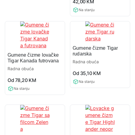
42,00
KM
rating
Na stanju
Gumene čizme Tigar
rudarska
Gumene čizme lovačke
Tigar Kanada futrovana
Radna obuća
Radna obuća
0,0
Od
35,10
KM
0,0
rating
Od
78,20
KM
Na stanju
rating
Na stanju