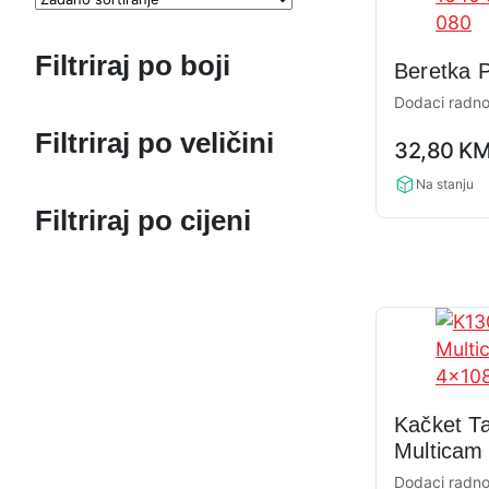
Filtriraj po boji
Beretka 
Dodaci radno
0,0
Filtriraj po veličini
32,80
K
rating
Na stanju
Filtriraj po cijeni
Kačket Ta
Multicam 
Pentagon
Dodaci radno