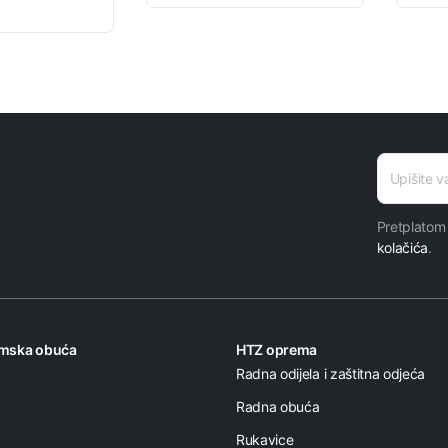
E-mail
adresa
Pretplatom
kolačića
.
omska obuća
HTZ oprema
Radna odijela i zaštitna odjeća
Radna obuća
Rukavice