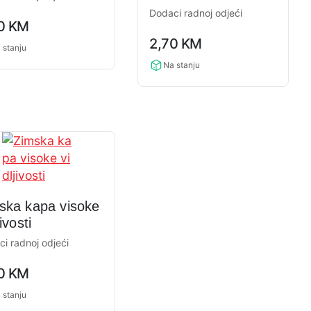
petopanelni čičak
Dodaci radnoj odjeći
90
KM
ng
0,0
2,70
KM
rating
 stanju
Na stanju
ska kapa visoke
jivosti
i radnoj odjeći
50
KM
ng
 stanju