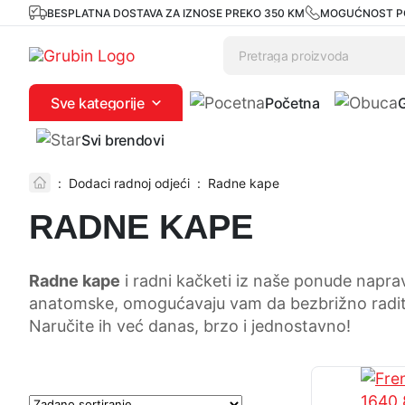
BESPLATNA DOSTAVA ZA IZNOSE PREKO 350 KM
MOGUĆNOST P
Sve kategorije
Početna
Svi brendovi
:
Dodaci radnoj odjeći
:
Radne kape
RADNE KAPE
Radne kape
i radni kačketi iz naše ponude napravl
anatomske, omogućavaju vam da bezbrižno radite 
Naručite ih već danas, brzo i jednostavno!