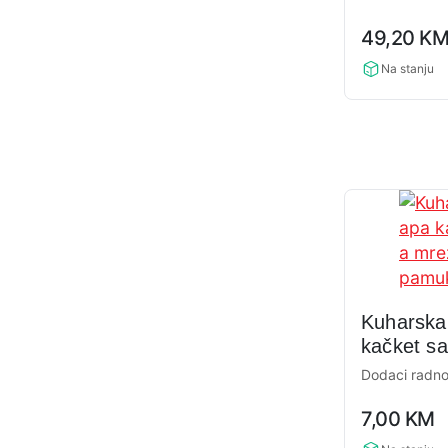
0,0
49,20
K
rating
Na stanju
Kuharska
kačket s
pamuk
Dodaci radno
0,0
7,00
KM
rating