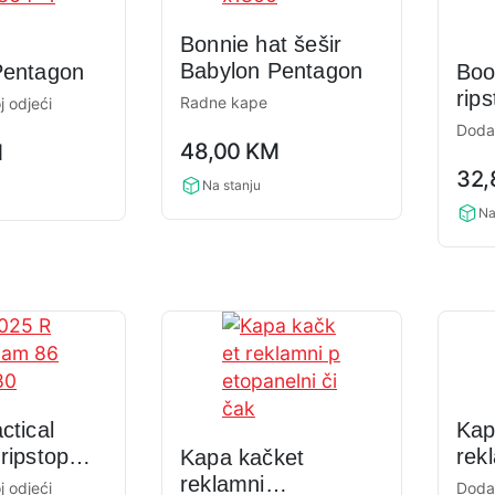
Bonnie hat šešir
Babylon Pentagon
Pentagon
Boo
rips
Radne kape
j odjeći
Pen
Dodac
0,0
48,00
KM
M
rating
0,0
32
rati
Na stanju
Na
ctical
Kap
ripstop
rek
Kapa kačket
tra
reklamni
j odjeći
Dodac