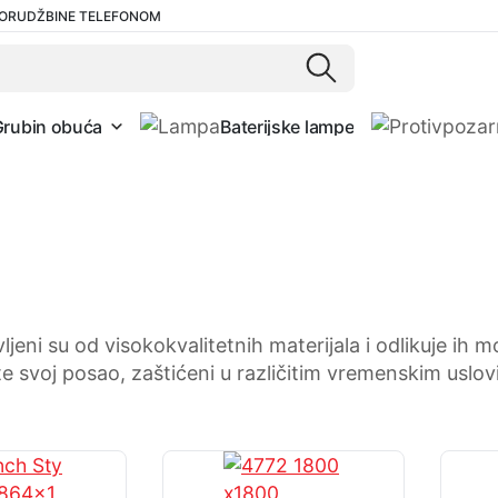
ORUDŽBINE TELEFONOM
Grubin obuća
Baterijske lampe
jeni su od visokokvalitetnih materijala i odlikuje ih mo
svoj posao, zaštićeni u različitim vremenskim uslo