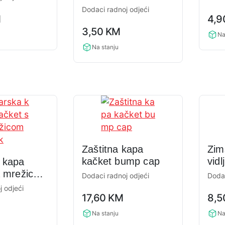
petopanelni čičak
Dodaci radnoj odjeći
0,0
M
4,
0,0
rati
3,50
KM
rating
Na
Na stanju
Zaštitna kapa
Zim
kačket bump cap
vidl
 kapa
a mrežicom
Dodaci radnoj odjeći
Dodac
j odjeći
0,0
0,0
17,60
KM
8,
rating
rati
Na stanju
Na