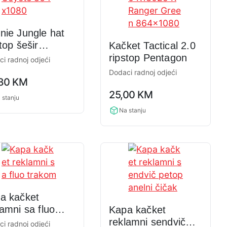
nie Jungle hat
top šešir
Kačket Tactical 2.0
tagon
ripstop Pentagon
i radnoj odjeći
Dodaci radnoj odjeći
,80
KM
ng
0,0
25,00
KM
rating
 stanju
Na stanju
a kačket
lamni sa fluo
Kapa kačket
kom
reklamni sendvič
i radnoj odjeći