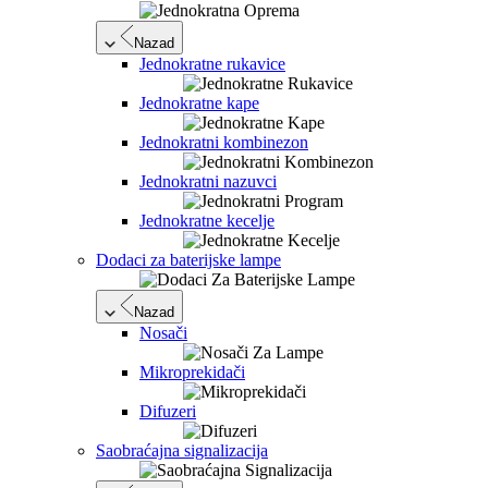
Nazad
Jednokratne rukavice
Jednokratne kape
Jednokratni kombinezon
Jednokratni nazuvci
Jednokratne kecelje
Dodaci za baterijske lampe
Nazad
Nosači
Mikroprekidači
Difuzeri
Saobraćajna signalizacija