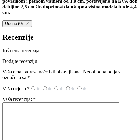
površinom i petnom visinom od 1,9 cm, postavljeno na EVA đon
debljine 2,5 cm što doprinosi da ukupna visina modela bude 4,4
cm.
Ocene (0)
Recenzije
Još nema recenzija.
Dodajte recenziju
Vaša email adresa neće biti objavljivana.
Neophodna polja su
označena sa
*
Vaša ocjena
*
Vaša recenzija:
*