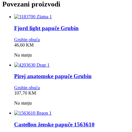
Povezani proizvodi
Fjord light papuče Grubin
Grubin obuća
0,0
46,60
KM
rating
Na stanju
Pirej anatomske papuče Grubin
Grubin obuća
0,0
107,70
KM
rating
Na stanju
Castellon ženske papuče 1563610