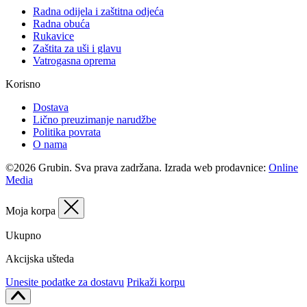
Radna odijela i zaštitna odjeća
Radna obuća
Rukavice
Zaštita za uši i glavu
Vatrogasna oprema
Korisno
Dostava
Lično preuzimanje narudžbe
Politika povrata
O nama
©2026 Grubin. Sva prava zadržana. Izrada web prodavnice:
Online
Media
Moja korpa
Ukupno
Akcijska ušteda
Unesite podatke za dostavu
Prikaži korpu