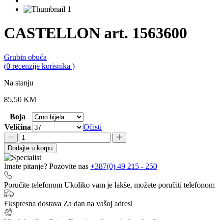
CASTELLON art. 1563600
Grubin obuća
0,0
(
0
recenzije korisnika )
rating
Na stanju
85,50
KM
Boja
Veličina
Očisti
CASTELLON
art.
Dodajte u korpu
1563600
količina
Imate pitanje? Pozovite nas
+387(0) 49 215 - 250
Poručite telefonom
Ukoliko vam je lakše, možete poručiti telefonom
Ekspresna dostava
Za dan na vašoj adresi