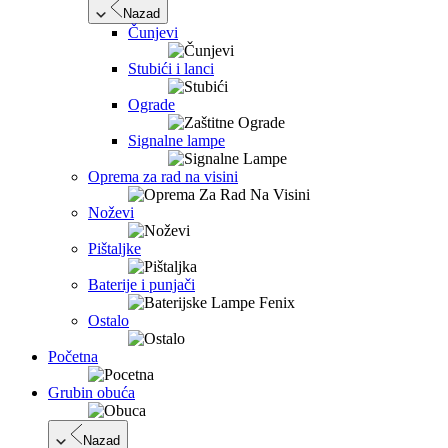
Nazad
Čunjevi
Stubići i lanci
Ograde
Signalne lampe
Oprema za rad na visini
Noževi
Pištaljke
Baterije i punjači
Ostalo
Početna
Grubin obuća
Nazad