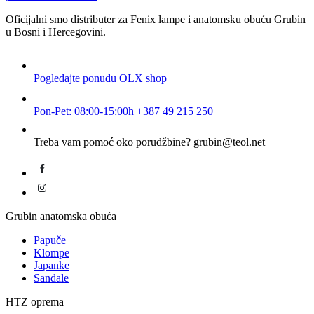
Oficijalni smo distributer za Fenix lampe i anatomsku obuću Grubin
u Bosni i Hercegovini.
Pogledajte ponudu
OLX shop
Pon-Pet: 08:00-15:00h
+387 49 215 250
Treba vam pomoć oko porudžbine?
grubin@teol.net
Grubin anatomska obuća
Papuče
Klompe
Japanke
Sandale
HTZ oprema