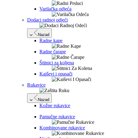
Varilačka odjeća
Dodaci radnoj odjeći
Nazad
Radne kape
Radne čarape
Štitnici za koljena
Kaiševi i opasači
Rukavice
Nazad
Kožne rukavice
Pamučne rukavice
Kombinovane rukavice