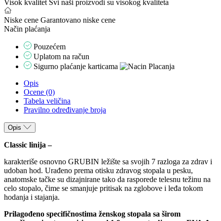
Visok kvalitet
Svi naši proizvodi su visokog kvaliteta
Niske cene
Garantovano niske cene
Način plaćanja
Pouzećem
Uplatom na račun
Sigurno plaćanje karticama
Opis
Ocene (0)
Tabela veličina
Pravilno određivanje broja
Opis
Classic linija –
karakteriše osnovno GRUBIN ležište sa svojih 7 razloga za zdrav i
udoban hod. Urađeno prema otisku zdravog stopala u pesku,
anatomske tačke su dizajnirane tako da rasporede telesnu težinu na
celo stopalo, čime se smanjuje pritisak na zglobove i leđa tokom
hodanja i stajanja.
Prilagođeno specifičnostima ženskog stopala sa širom