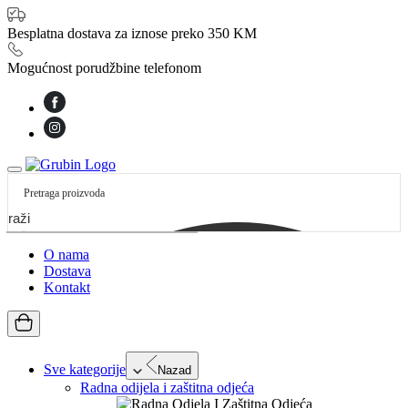
Besplatna dostava za iznose preko 350 KM
Mogućnost porudžbine telefonom
etraži
O nama
Dostava
Kontakt
Sve kategorije
Nazad
Radna odijela i zaštitna odjeća