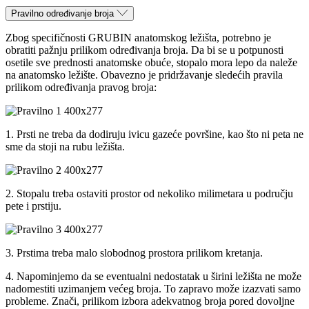
Pravilno određivanje broja
Zbog specifičnosti GRUBIN anatomskog ležišta, potrebno je
obratiti pažnju prilikom određivanja broja. Da bi se u potpunosti
osetile sve prednosti anatomske obuće, stopalo mora lepo da naleže
na anatomsko ležište. Obavezno je pridržavanje sledećih pravila
prilikom određivanja pravog broja:
1. Prsti ne treba da dodiruju ivicu gazeće površine, kao što ni peta ne
sme da stoji na rubu ležišta.
2. Stopalu treba ostaviti prostor od nekoliko milimetara u području
pete i prstiju.
3. Prstima treba malo slobodnog prostora prilikom kretanja.
4. Napominjemo da se eventualni nedostatak u širini ležišta ne može
nadomestiti uzimanjem većeg broja. To zapravo može izazvati samo
probleme. Znači, prilikom izbora adekvatnog broja pored dovoljne