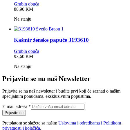
Grubin obuća
0,0
88,90
KM
rating
Na stanju
Kašmir ženske papuče 3193610
Grubin obuća
0,0
93,60
KM
rating
Na stanju
Prijavite se na naš Newsletter
Prijavite se na naš newsletter i budite prvi koji će saznati o našim
specijalnim ponudama, ekskluzivnim popustima.
adresa
E-mail adresa
*
E-
Prijavite se
mail
Pretplatom se slažete sa našim
Uslovima i odredbama i Politikom
privatnosti i kolačića
.