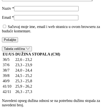
Naziv
*
Email
*
Sačuvaj moje ime, email i web stranicu u ovom browseru za
buduće komentare.
Tabela veličina
EU/US
DUŽINA STOPALA (CM)
36/5
22,6 - 23,2
37/6
23,3 - 23,9
38/7
24,0 - 24,4
39/8
24,5 - 25,2
40/9
25,3 - 25,8
41/10
25,9 - 26,2
42/11
26,3 - 27,3
Navedeni opseg dužina odnosi se na potrebnu dužinu stopala za
navedeni broj.