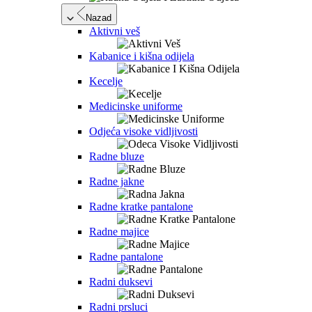
Nazad
Aktivni veš
Kabanice i kišna odijela
Kecelje
Medicinske uniforme
Odjeća visoke vidljivosti
Radne bluze
Radne jakne
Radne kratke pantalone
Radne majice
Radne pantalone
Radni duksevi
Radni prsluci