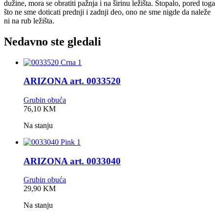
dužine, mora se obratiti pažnja i na širinu ležišta. Stopalo, pored toga
što ne sme doticati prednji i zadnji deo, ono ne sme nigde da naleže
ni na rub ležišta.
Nedavno ste gledali
ARIZONA art. 0033520
Grubin obuća
0,0
76,10
KM
rating
Na stanju
ARIZONA art. 0033040
Grubin obuća
0,0
29,90
KM
rating
Na stanju