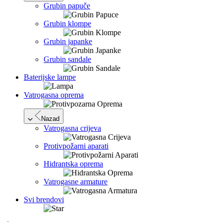
Grubin papuče
Grubin klompe
Grubin japanke
Grubin sandale
Baterijske lampe
Vatrogasna oprema
Nazad
Vatrogasna crijeva
Protivpožarni aparati
Hidrantska oprema
Vatrogasne armature
Svi brendovi