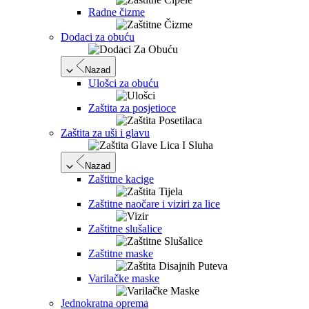
Radne čizme
Dodaci za obuću
Nazad
Ulošci za obuću
Zaštita za posjetioce
Zaštita za uši i glavu
Nazad
Zaštitne kacige
Zaštitne naočare i viziri za lice
Zaštitne slušalice
Zaštitne maske
Varilačke maske
Jednokratna oprema