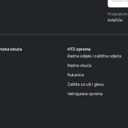
E-mail
Pretplatom
kolačića
.
omska obuća
HTZ oprema
Radna odijela i zaštitna odjeća
Radna obuća
Rukavice
Zaštita za uši i glavu
Vatrogasna oprema