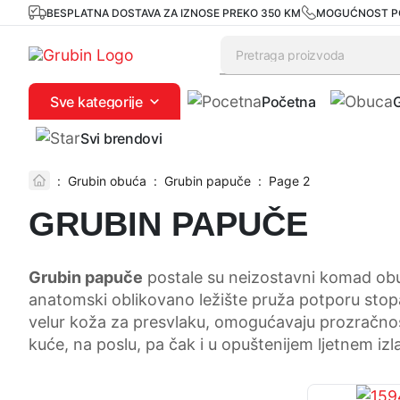
BESPLATNA DOSTAVA ZA IZNOSE PREKO 350 KM
MOGUĆNOST P
Sve kategorije
Početna
Svi brendovi
:
Grubin obuća
:
Grubin papuče
:
Page 2
GRUBIN PAPUČE
Grubin papuče
postale su neizostavni komad obuć
anatomski oblikovano ležište pruža potporu stopalu 
velur koža za presvlaku, omogućavaju prozračnost
kuće, na poslu, pa čak i u opuštenijem ljetnem iz