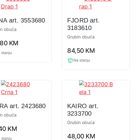
A art. 3553680
FJORD art.
3183610
in obuća
Grubin obuća
,80
KM
0,0
ng
84,50
KM
rating
 stanju
Na stanju
RA art. 2423680
KAIRO art.
3233700
in obuća
Grubin obuća
,40
KM
0,0
ng
48,00
KM
rating
 stanju