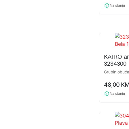
Na stanju
KAIRO ar
3234300
Grubin obuć
0,0
48,00
K
rating
Na stanju