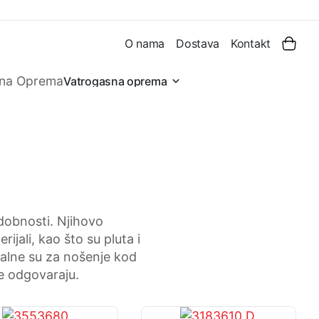
O nama
Dostava
Kontakt
Vatrogasna oprema
dobnosti. Njihovo
ijali, kao što su pluta i
ealne su za nošenje kod
še odgovaraju.