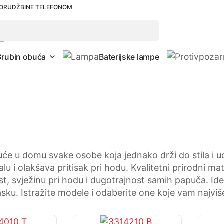
ORUDŽBINE TELEFONOM
Pretraži
Grubin obuća
Baterijske lampe
e u domu svake osobe koja jednako drži do stila i u
i olakšava pritisak pri hodu. Kvalitetni prirodni mater
, svježinu pri hodu i dugotrajnost samih papuča. Id
lasku. Istražite modele i odaberite one koje vam najvi