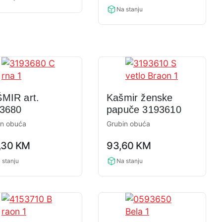
Na stanju
MIR art.
Kašmir ženske
3680
papuče 3193610
in obuća
Grubin obuća
0,0
,30
KM
93,60
KM
ng
rating
 stanju
Na stanju