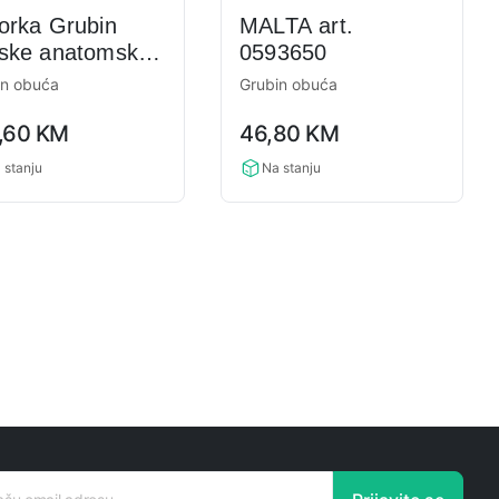
orka Grubin
MALTA art.
ske anatomske
0593650
uče Art.4153710
in obuća
Grubin obuća
0,0
,60
KM
46,80
KM
ng
rating
 stanju
Na stanju