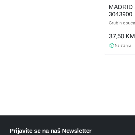
MADRID a
3043900
Grubin obuć
0,0
37,50
KM
rating
Na stanju
Prijavite se na naš Newsletter