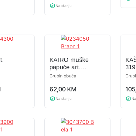
Na stanju
t.
KAIRO muške
KAŠ
papuče art.
319
0234050
a
Grubin obuća
Grub
0,0
0,0
M
62,00
KM
105
rating
rati
Na stanju
Na