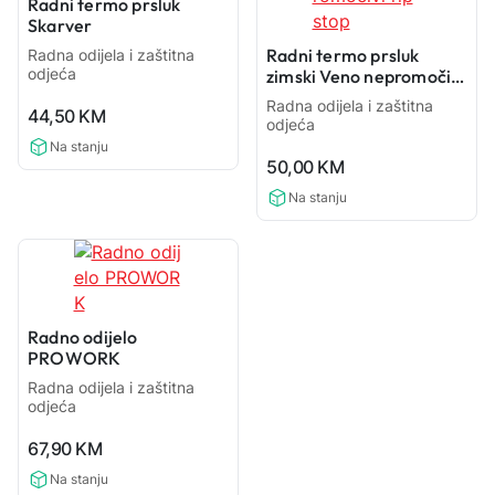
Radni termo prsluk
Skarver
Radni termo prsluk
Radna odijela i zaštitna
odjeća
zimski Veno nepromočivi
rip stop
0,0
Radna odijela i zaštitna
44,50
KM
odjeća
rating
Na stanju
0,0
50,00
KM
rating
Na stanju
Radno odijelo
PROWORK
Radna odijela i zaštitna
odjeća
0,0
67,90
KM
rating
Na stanju