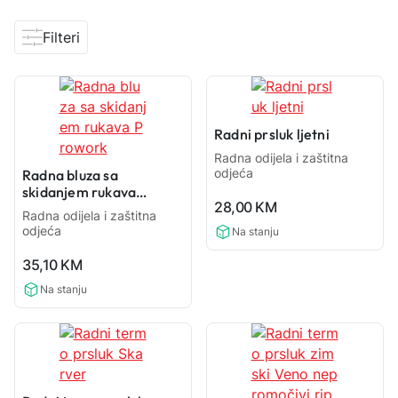
Filteri
Radni prsluk ljetni
Radna odijela i zaštitna
odjeća
Radna bluza sa
skidanjem rukava
0,0
28,00
KM
Prowork
rating
Radna odijela i zaštitna
odjeća
Na stanju
0,0
35,10
KM
rating
Na stanju