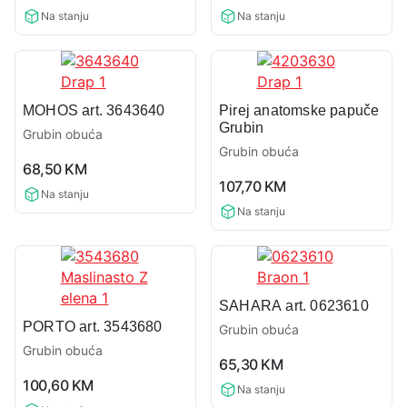
rating
rating
Na stanju
Na stanju
MOHOS art. 3643640
Pirej anatomske papuče
Grubin
Grubin obuća
Grubin obuća
0,0
68,50
KM
0,0
rating
107,70
KM
rating
Na stanju
Na stanju
SAHARA art. 0623610
PORTO art. 3543680
Grubin obuća
Grubin obuća
0,0
65,30
KM
0,0
rating
100,60
KM
Na stanju
rating