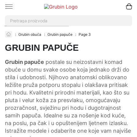
Pretraži
:
Grubin obuća
:
Grubin papuče
:
Page 3
GRUBIN PAPUČE
Grubin papuče
postale su neizostavni komad
obuće u domu svake osobe koja jednako drži do
stila i udobnosti. Njihovo anatomski oblikovano
ležište pruža potporu stopalu i olakšava pritisak
pri hodu. Kvalitetni prirodni materijali, kao što su
pluta i velur koža za presvlaku, omogućavaju
prozračnost, svježinu pri hodu i dugotrajnost
samih papuča. Idealne su za nošenje kod kuće,
na poslu, pa čak i u opuštenijem ljetnem izlasku.
Istražite modele i odaberite one koje vam najviše