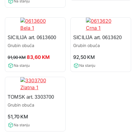
Na stanju
SICILIJA art. 0613600
SICILIJA art. 0613620
Grubin obuća
Grubin obuća
0,0
0,0
Original
Current
83,60
KM
92,50
KM
91,90
KM
rating
rating
price
price
Na stanju
Na stanju
was:
is:
91,90 KM.
83,60 KM.
TOMSK art. 3303700
Grubin obuća
0,0
51,70
KM
rating
Na stanju