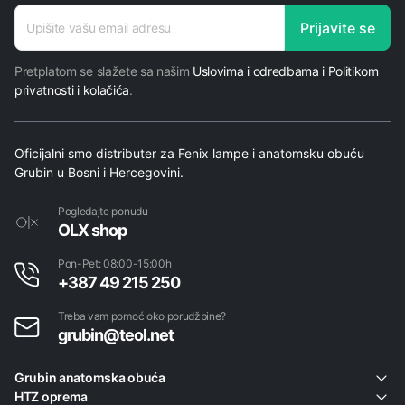
E-mail
Prijavite se
adresa
Pretplatom se slažete sa našim
Uslovima i odredbama i Politikom
privatnosti i kolačića
.
Oficijalni smo distributer za Fenix lampe i anatomsku obuću
Grubin u Bosni i Hercegovini.
Pogledajte ponudu
OLX shop
Pon-Pet: 08:00-15:00h
+387 49 215 250
Treba vam pomoć oko porudžbine?
grubin@teol.net
Grubin anatomska obuća
HTZ oprema