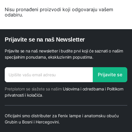
Nisu pronađeni proizvodi koji odgovaraju vašem
odabiru.
Prijavite se na naš Newsletter
Prijavite se na naš newsletter i budite prvi koji će saznati o našim
specijalnim ponudama, ekskluzivnim popustima.
adresa
Prijavite se
adresa
adresa
Pretplatom se slažete sa našim
Uslovima i odredbama i Politikom
privatnosti i kolačića
.
Oficijalni smo distributer za Fenix lampe i anatomsku obuću
Grubin u Bosni i Hercegovini.