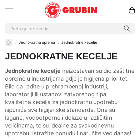
:
Jednokratna oprema
:
Jednokratne kecelje
JEDNOKRATNE KECELJE
Jednokratne kecelje
neizostavan su dio zaštitne
opreme u industrijama gdje je higijena prioritet.
Bilo da radite u prehrambenoj industriji,
laboratoriji ili ustanovi zatvorenog tipa,
kvalitetna kecelja za jednokratnu upotrebu
ispuniće sve higijenske standarde. One su
lagane, vodootporne i dolaze u različitim
veličinama, te su idealne za svakodnevnu
upotrebu. Istražite ponudu i naručite već danas!