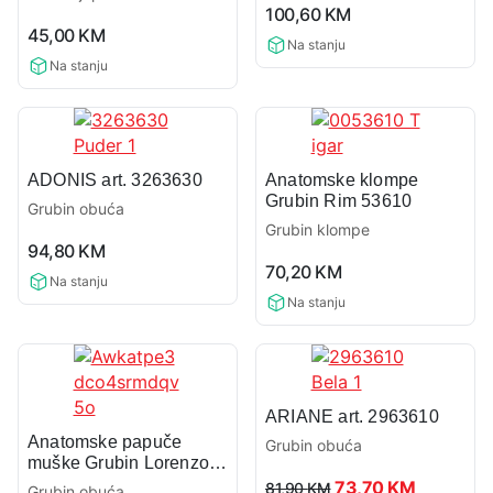
0,0
100,60
KM
0,0
rating
45,00
KM
rating
Na stanju
Na stanju
ADONIS art. 3263630
Anatomske klompe
Grubin Rim 53610
Grubin obuća
Grubin klompe
0,0
94,80
KM
0,0
rating
70,20
KM
rating
Na stanju
Na stanju
ARIANE art. 2963610
Anatomske papuče
Grubin obuća
muške Grubin Lorenzo
0,0
142405
Original
Current
73,70
KM
81,90
KM
Grubin obuća