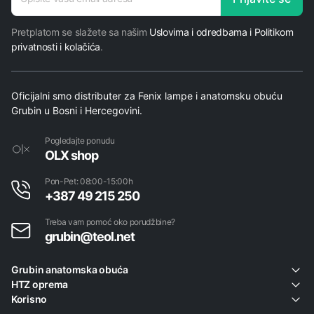
E-mail
Pretplatom se slažete sa našim
Uslovima i odredbama i Politikom
privatnosti i kolačića
.
Oficijalni smo distributer za Fenix lampe i anatomsku obuću
Grubin u Bosni i Hercegovini.
Pogledajte ponudu
OLX shop
Pon-Pet: 08:00-15:00h
+387 49 215 250
Treba vam pomoć oko porudžbine?
grubin@teol.net
Grubin anatomska obuća
HTZ oprema
Korisno