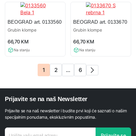
BEOGRAD art. 0133560
BEOGRAD art. 0133670
Grubin klompe
Grubin klompe
0,0
0,0
66,70
KM
66,70
KM
rating
rating
Na stanju
Na stanju
1
2
…
6
Prijavite se na naš Newsletter
Prijavite se na naš newsletter i budite prvi koji će saznati o našim
specijalnim ponudama, ekskluzivnim popustima.
adresa
Prijavite se