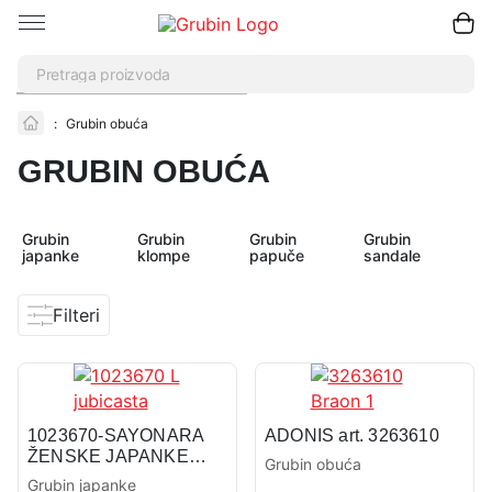
Pretraži
:
Grubin obuća
GRUBIN OBUĆA
Grubin
Grubin
Grubin
Grubin
japanke
klompe
papuče
sandale
Filteri
1023670-SAYONARA
ADONIS art. 3263610
ŽENSKE JAPANKE
Grubin obuća
FLUORESCENTNE
Grubin japanke