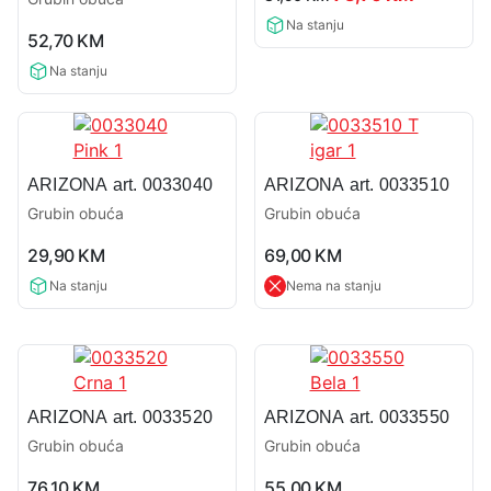
rating
price
price
0,0
Na stanju
was:
is:
52,70
KM
rating
81,90 KM.
73,70 KM
Na stanju
ARIZONA art. 0033040
ARIZONA art. 0033510
Grubin obuća
Grubin obuća
0,0
0,0
29,90
KM
69,00
KM
rating
rating
Na stanju
Nema na stanju
ARIZONA art. 0033520
ARIZONA art. 0033550
Grubin obuća
Grubin obuća
0,0
0,0
76,10
KM
55,00
KM