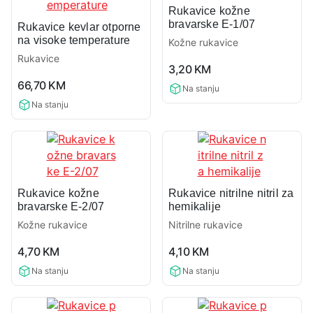
Rukavice kožne
bravarske E-1/07
Rukavice kevlar otporne
na visoke temperature
Kožne rukavice
Rukavice
0,0
3,20
KM
0,0
rating
66,70
KM
Na stanju
rating
Na stanju
Rukavice kožne
Rukavice nitrilne nitril za
bravarske E-2/07
hemikalije
Kožne rukavice
Nitrilne rukavice
0,0
0,0
4,70
KM
4,10
KM
rating
rating
Na stanju
Na stanju