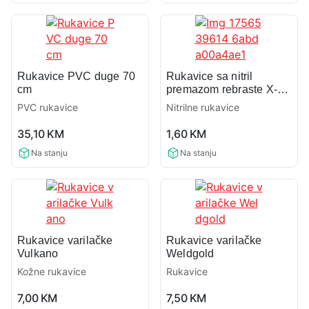
Rukavice PVC duge 70
Rukavice sa nitril
cm
premazom rebraste X-
Roller
PVC rukavice
Nitrilne rukavice
0,0
0,0
35,10
KM
1,60
KM
rating
rating
Na stanju
Na stanju
Rukavice varilačke
Rukavice varilačke
Vulkano
Weldgold
Kožne rukavice
Rukavice
0,0
0,0
7,00
KM
7,50
KM
rating
rating