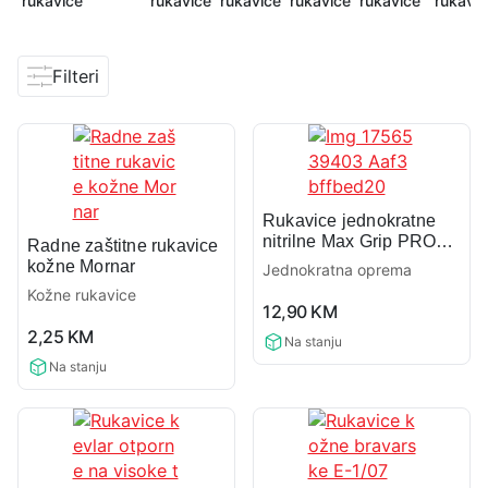
rukavice
rukavice
rukavice
rukavice
rukavice
rukavic
Filteri
Rukavice jednokratne
nitrilne Max Grip PRO
Radne zaštitne rukavice
50/1
kožne Mornar
Jednokratna oprema
Kožne rukavice
0,0
12,90
KM
0,0
rating
2,25
KM
Na stanju
rating
Na stanju