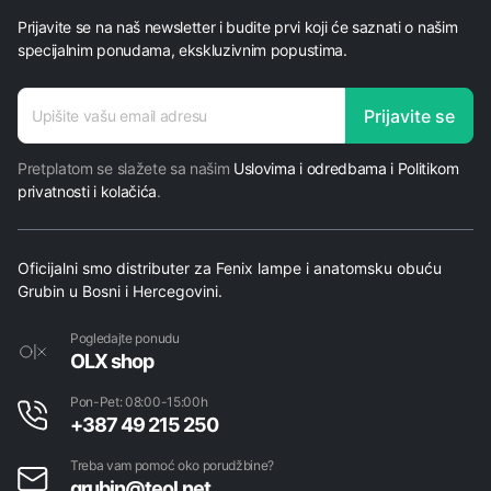
Prijavite se na naš newsletter i budite prvi koji će saznati o našim
specijalnim ponudama, ekskluzivnim popustima.
adresa
Prijavite se
E-mail
Pretplatom se slažete sa našim
Uslovima i odredbama i Politikom
privatnosti i kolačića
.
Oficijalni smo distributer za Fenix lampe i anatomsku obuću
Grubin u Bosni i Hercegovini.
Pogledajte ponudu
OLX shop
Pon-Pet: 08:00-15:00h
+387 49 215 250
Treba vam pomoć oko porudžbine?
grubin@teol.net