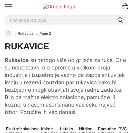
:
Rukavice
:
Page 2
RUKAVICE
Rukavice
su mnogo više od grijača za ruke. One
su neizostavni dio opreme u velikom broju
industrija i izuzetno je važno da zaposleni uvijek
imaju u rezervi pouzdan par rukavica kako bi
bezbjedno mogli obavljati svoje radne zadatke.
Bilo da tražite elektroizolacione, pamučne ili
kožne, u našem asortimanu vas čeka najveći
izbor. Poručite ih već danas!
Elektroizolacione
Kožne
Lateks
Nitrilne
Pamučne
PVC