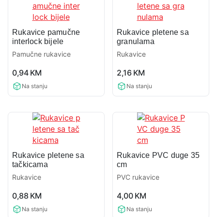
Rukavice pamučne
Rukavice pletene sa
interlock bijele
granulama
Pamučne rukavice
Rukavice
0,0
0,0
0,94
KM
2,16
KM
rating
rating
Na stanju
Na stanju
Rukavice pletene sa
Rukavice PVC duge 35
tačkicama
cm
Rukavice
PVC rukavice
0,0
0,0
0,88
KM
4,00
KM
rating
rating
Na stanju
Na stanju