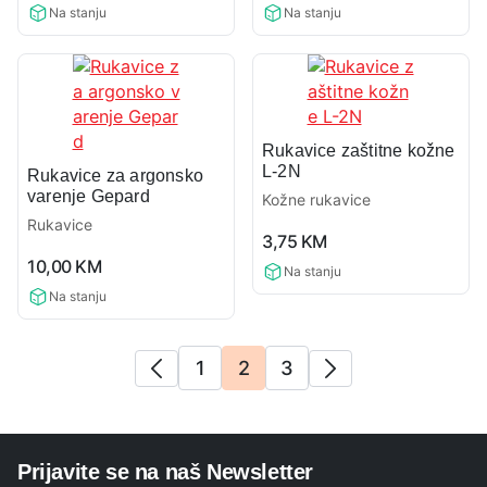
Na stanju
Na stanju
Rukavice zaštitne kožne
L-2N
Rukavice za argonsko
varenje Gepard
Kožne rukavice
Rukavice
0,0
3,75
KM
0,0
rating
10,00
KM
Na stanju
rating
Na stanju
1
2
3
Prijavite se na naš Newsletter