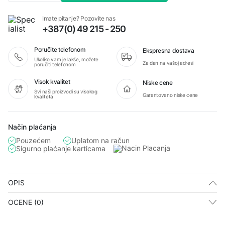
građevinske
X-
Imate pitanje? Pozovite nas
GRIPMAX
+387(0) 49 215 - 250
lateks
količina
Poručite telefonom
Ekspresna dostava
Ukoliko vam je lakše, možete
Za dan na vašoj adresi
poručiti telefonom
Visok kvalitet
Niske cene
Svi naši proizvodi su visokog
Garantovano niske cene
kvaliteta
Način plaćanja
Pouzećem
Uplatom na račun
Sigurno plaćanje karticama
OPIS
OCENE (0)