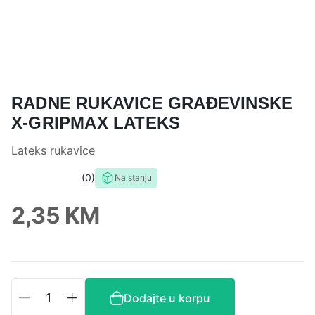
RADNE RUKAVICE GRAĐEVINSKE
X-GRIPMAX LATEKS
Lateks rukavice
0
Na stanju
0,0
rating
2,35
KM
Radne
Dodajte u korpu
rukavice