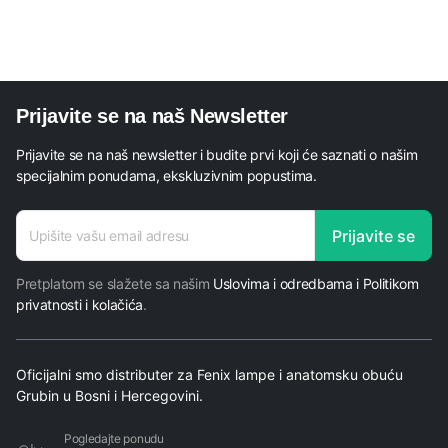
Prijavite se na naš Newsletter
Prijavite se na naš newsletter i budite prvi koji će saznati o našim
specijalnim ponudama, ekskluzivnim popustima.
E-mail
Prijavite se
E-mail
adresa
Pretplatom se slažete sa našim
Uslovima i odredbama i Politikom
privatnosti i kolačića
.
Oficijalni smo distributer za Fenix lampe i anatomsku obuću
Grubin u Bosni i Hercegovini.
Pogledajte ponudu