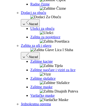
Radne čizme
Dodaci za obuću
Nazad
Ulošci za obuću
Zaštita za posjetioce
Zaštita za uši i glavu
Nazad
Zaštitne kacige
Zaštitne naočare i viziri za lice
Zaštitne slušalice
Zaštitne maske
Varilačke maske
Jednokratna oprema