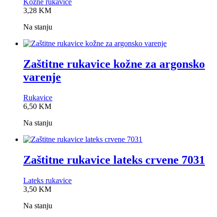
Kožne rukavice
0,0
3,28
KM
rating
Na stanju
Zaštitne rukavice kožne za argonsko
varenje
Rukavice
0,0
6,50
KM
rating
Na stanju
Zaštitne rukavice lateks crvene 7031
Lateks rukavice
0,0
3,50
KM
rating
Na stanju