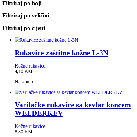
Filtriraj po boji
Filtriraj po veličini
Filtriraj po cijeni
Rukavice zaštitne kožne L-3N
Kožne rukavice
0,0
4,10
KM
rating
Na stanju
Varilačke rukavice sa kevlar koncem
WELDERKEV
Kožne rukavice
0,0
8,80
KM
rating