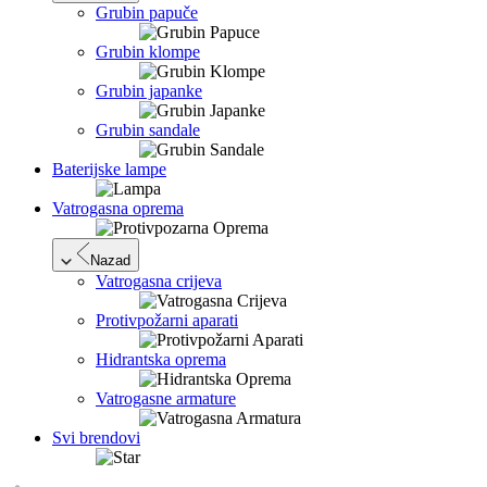
Grubin papuče
Grubin klompe
Grubin japanke
Grubin sandale
Baterijske lampe
Vatrogasna oprema
Nazad
Vatrogasna crijeva
Protivpožarni aparati
Hidrantska oprema
Vatrogasne armature
Svi brendovi