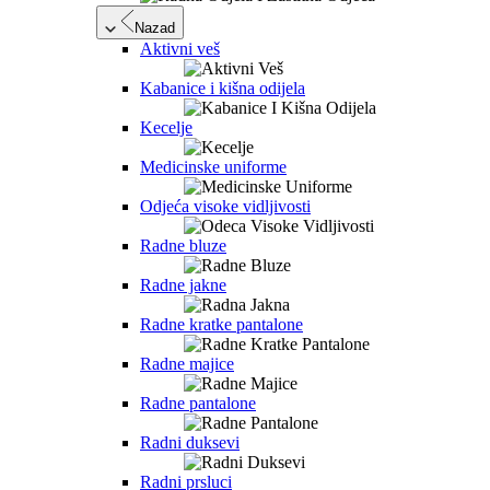
Nazad
Aktivni veš
Kabanice i kišna odijela
Kecelje
Medicinske uniforme
Odjeća visoke vidljivosti
Radne bluze
Radne jakne
Radne kratke pantalone
Radne majice
Radne pantalone
Radni duksevi
Radni prsluci