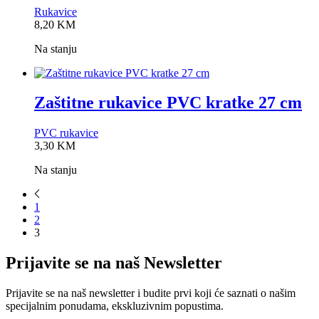
Rukavice
0,0
8,20
KM
rating
Na stanju
Zaštitne rukavice PVC kratke 27 cm
PVC rukavice
0,0
3,30
KM
rating
Na stanju
1
2
3
Prijavite se na naš Newsletter
Prijavite se na naš newsletter i budite prvi koji će saznati o našim
specijalnim ponudama, ekskluzivnim popustima.