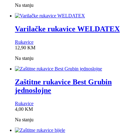
Na stanju
Varilačke rukavice WELDATEX
Rukavice
0,0
12,90
KM
rating
Na stanju
Zaštitne rukavice Best Grubin
jednoslojne
Rukavice
0,0
4,00
KM
rating
Na stanju