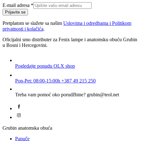
adresa
E-mail adresa
*
E-
Prijavite se
mail
Pretplatom se slažete sa našim
Uslovima i odredbama i Politikom
privatnosti i kolačića
.
Oficijalni smo distributer za Fenix lampe i anatomsku obuću Grubin
u Bosni i Hercegovini.
Pogledajte ponudu
OLX shop
Pon-Pet: 08:00-15:00h
+387 49 215 250
Treba vam pomoć oko porudžbine?
grubin@teol.net
Grubin anatomska obuća
Papuče