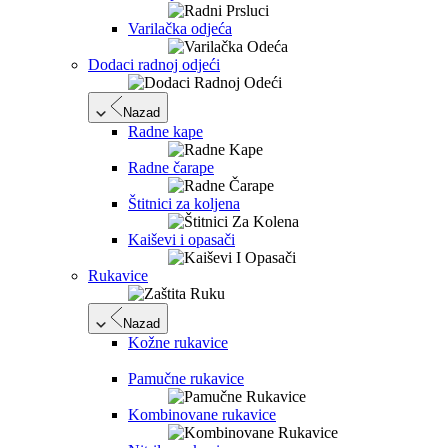
Varilačka odjeća
Dodaci radnoj odjeći
Nazad
Radne kape
Radne čarape
Štitnici za koljena
Kaiševi i opasači
Rukavice
Nazad
Kožne rukavice
Pamučne rukavice
Kombinovane rukavice