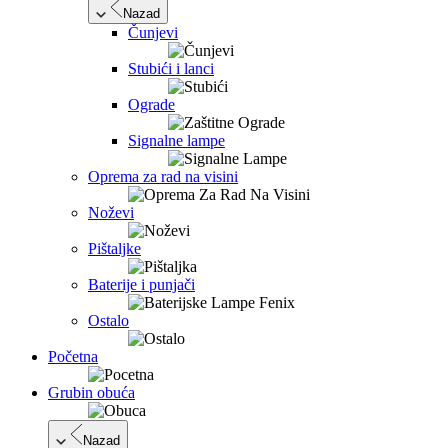
Nazad
Čunjevi
Stubići i lanci
Ograde
Signalne lampe
Oprema za rad na visini
Noževi
Pištaljke
Baterije i punjači
Ostalo
Početna
Grubin obuća
Nazad