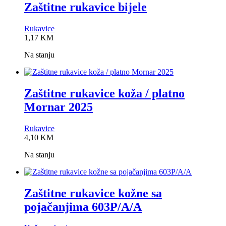
Zaštitne rukavice bijele
Rukavice
0,0
1,17
KM
rating
Na stanju
Zaštitne rukavice koža / platno
Mornar 2025
Rukavice
0,0
4,10
KM
rating
Na stanju
Zaštitne rukavice kožne sa
pojačanjima 603P/A/A