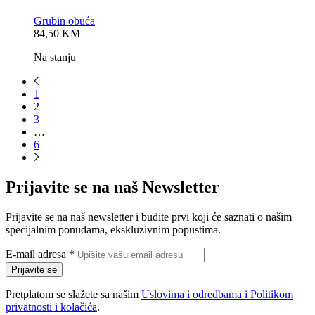
Grubin obuća
0,0
84,50
KM
rating
Na stanju
1
2
3
…
6
Prijavite se na naš Newsletter
Prijavite se na naš newsletter i budite prvi koji će saznati o našim
specijalnim ponudama, ekskluzivnim popustima.
E-
E-mail adresa
*
mail
Prijavite se
adresa
Pretplatom se slažete sa našim
Uslovima i odredbama i Politikom
privatnosti i kolačića
.