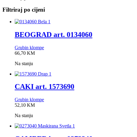
Filtriraj po cijeni
BEOGRAD art. 0134060
Grubin klompe
0,0
66,70
KM
rating
Na stanju
CAKI art. 1573690
Grubin klompe
0,0
52,10
KM
rating
Na stanju