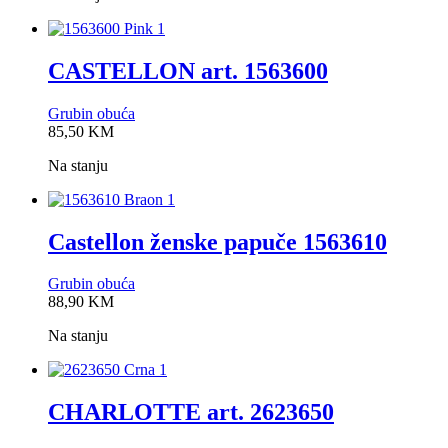
CASTELLON art. 1563600
Grubin obuća
0,0
85,50
KM
rating
Na stanju
Castellon ženske papuče 1563610
Grubin obuća
0,0
88,90
KM
rating
Na stanju
CHARLOTTE art. 2623650