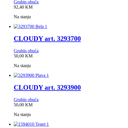
Grubin obuća
0,0
92,40
KM
rating
Na stanju
CLOUDY art. 3293700
Grubin obuća
0,0
50,00
KM
rating
Na stanju
CLOUDY art. 3293900
Grubin obuća
0,0
50,00
KM
rating
Na stanju