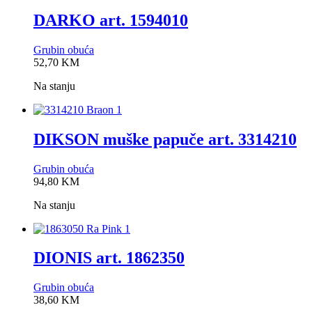
DARKO art. 1594010
Grubin obuća
0,0
52,70
KM
rating
Na stanju
DIKSON muške papuče art. 3314210
Grubin obuća
0,0
94,80
KM
rating
Na stanju
DIONIS art. 1862350
Grubin obuća
0,0
38,60
KM
rating