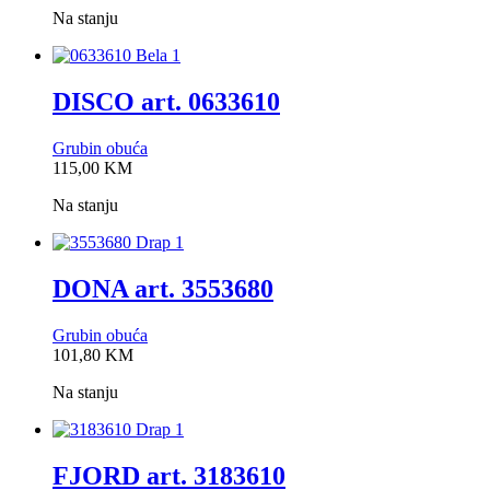
Na stanju
DISCO art. 0633610
Grubin obuća
0,0
115,00
KM
rating
Na stanju
DONA art. 3553680
Grubin obuća
0,0
101,80
KM
rating
Na stanju
FJORD art. 3183610