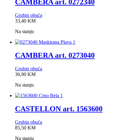
CAMBERA art. 0272340
Grubin obuća
0,0
33,40
KM
rating
Na stanju
CAMBERA art. 0273040
Grubin obuća
0,0
36,90
KM
rating
Na stanju
CASTELLON art. 1563600
Grubin obuća
0,0
85,50
KM
rating
Na stanju