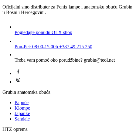
Oficijalni smo distributer za Fenix lampe i anatomsku obuću Grubin
u Bosni i Hercegovini.
Pogledajte ponudu
OLX shop
Pon-Pet: 08:00-15:00h
+387 49 215 250
Treba vam pomoć oko porudžbine?
grubin@teol.net
Grubin anatomska obuća
Papuče
Klompe
Japanke
Sandale
HTZ oprema