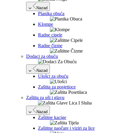
Nazad
Planika obuća
Klompe
Radne cipele
Radne čizme
Dodaci za obuću
Nazad
Ulošci za obuću
Zaštita za posjetioce
Zaštita za uši i glavu
Nazad
Zaštitne kacige
Zaštitne naočare i viziri za lice