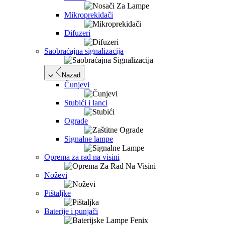
Mikroprekidači
Difuzeri
Saobraćajna signalizacija
Nazad
Čunjevi
Stubići i lanci
Ograde
Signalne lampe
Oprema za rad na visini
Noževi
Pištaljke
Baterije i punjači