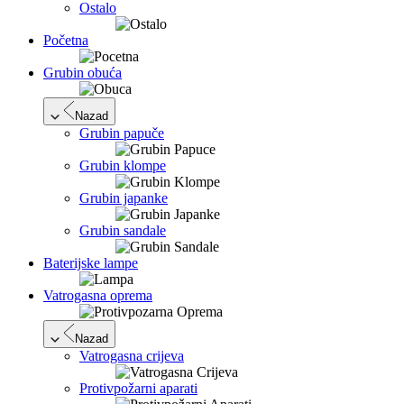
Ostalo
Početna
Grubin obuća
Nazad
Grubin papuče
Grubin klompe
Grubin japanke
Grubin sandale
Baterijske lampe
Vatrogasna oprema
Nazad
Vatrogasna crijeva
Protivpožarni aparati