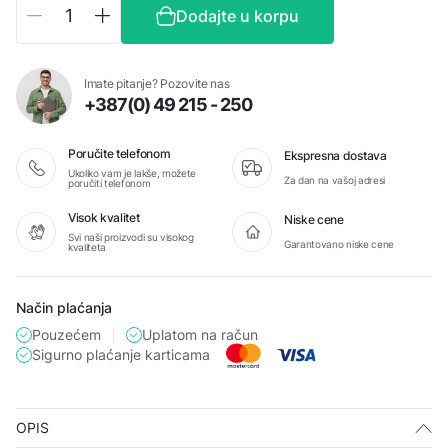
DARKO
Dodajte u korpu
art.
1594010
količina
Imate pitanje? Pozovite nas
+387(0) 49 215 - 250
Poručite telefonom
Ekspresna dostava
Ukoliko vam je lakše, možete
Za dan na vašoj adresi
poručiti telefonom
Visok kvalitet
Niske cene
Svi naši proizvodi su visokog
Garantovano niske cene
kvaliteta
Način plaćanja
Pouzećem
Uplatom na račun
Sigurno plaćanje karticama
OPIS