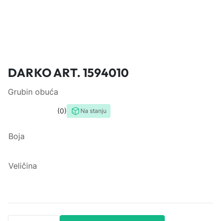
DARKO ART. 1594010
Grubin obuća
0
Na stanju
0,0
rating
Boja
Veličina