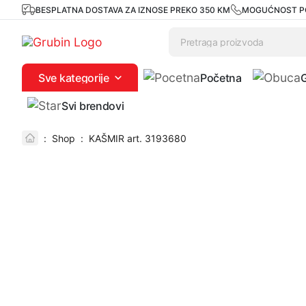
BESPLATNA DOSTAVA ZA IZNOSE PREKO 350 KM
MOGUĆNOST P
Sve kategorije
Početna
Svi brendovi
:
Shop
:
KAŠMIR art. 3193680