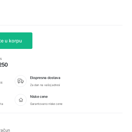
te u korpu
s
 250
Ekspresna dostava
ti
Za dan na vašoj adresi
Niske cene
eta
Garantovano niske cene
račun