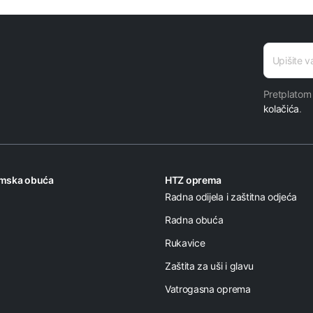
E-
mail
* *
Pretplatom
kolačića
.
omska obuća
HTZ oprema
Radna odijela i zaštitna odjeća
Radna obuća
Rukavice
Zaštita za uši i glavu
Vatrogasna oprema