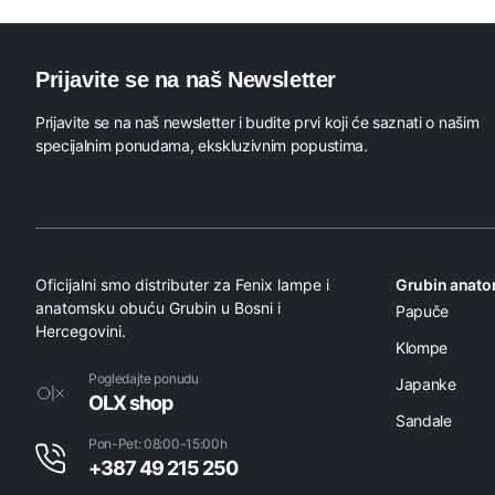
Prijavite se na naš Newsletter
Prijavite se na naš newsletter i budite prvi koji će saznati o našim
specijalnim ponudama, ekskluzivnim popustima.
Oficijalni smo distributer za Fenix lampe i
Grubin anat
anatomsku obuću Grubin u Bosni i
Papuče
Hercegovini.
Klompe
Pogledajte ponudu
Japanke
OLX shop
Sandale
Pon-Pet: 08:00-15:00h
+387 49 215 250