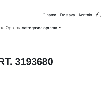
O nama
Dostava
Kontakt
Vatrogasna oprema
T. 3193680