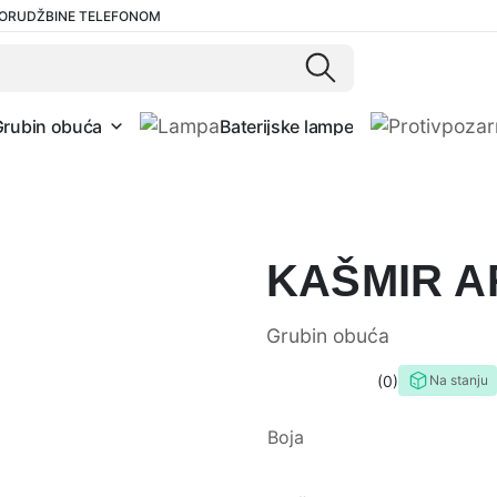
ORUDŽBINE TELEFONOM
Grubin obuća
Baterijske lampe
KAŠMIR AR
Grubin obuća
0
Na stanju
0,0
rating
Boja