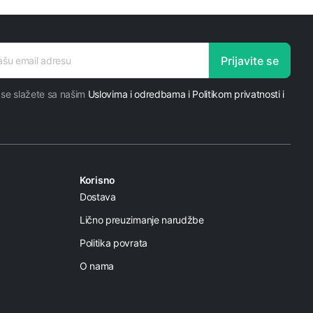
Prijavite se
 se slažete sa našim
Uslovima i odredbama i Politikom privatnosti i
Korisno
Dostava
Lično preuzimanje narudžbe
Politika povrata
O nama