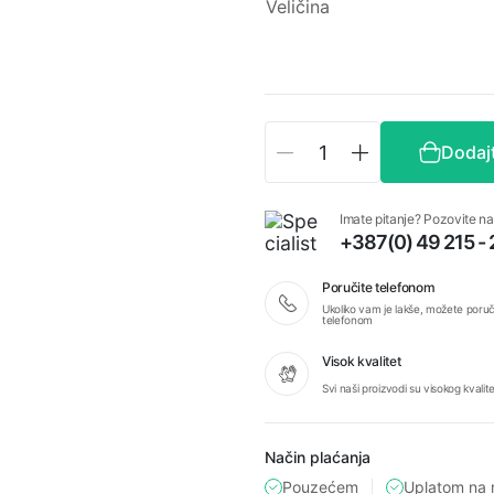
Veličina
KAŠMIR
Dodaj
art.
3193680
količina
Imate pitanje? Pozovite na
+387(0) 49 215 -
Poručite telefonom
Ukoliko vam je lakše, možete poruči
telefonom
Visok kvalitet
Svi naši proizvodi su visokog kvalit
Način plaćanja
Pouzećem
Uplatom na 