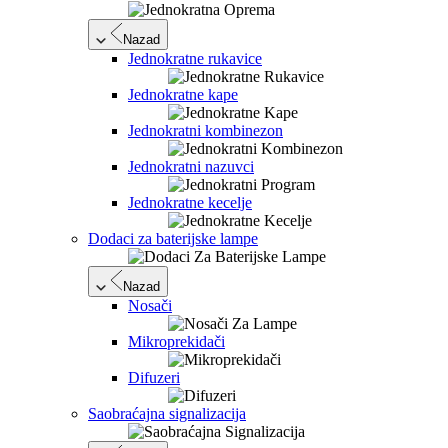
Nazad
Jednokratne rukavice
Jednokratne kape
Jednokratni kombinezon
Jednokratni nazuvci
Jednokratne kecelje
Dodaci za baterijske lampe
Nazad
Nosači
Mikroprekidači
Difuzeri
Saobraćajna signalizacija