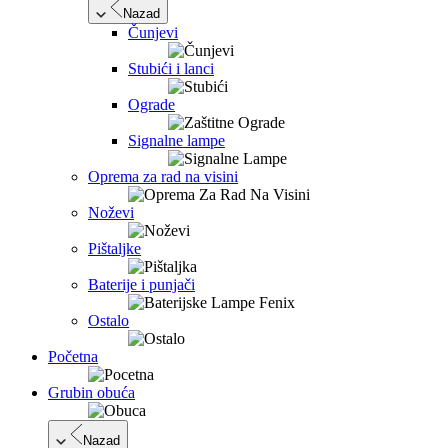
Nazad
Čunjevi
Stubići i lanci
Ograde
Signalne lampe
Oprema za rad na visini
Noževi
Pištaljke
Baterije i punjači
Ostalo
Početna
Grubin obuća
Nazad