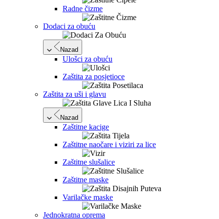
Radne čizme
Dodaci za obuću
Nazad
Ulošci za obuću
Zaštita za posjetioce
Zaštita za uši i glavu
Nazad
Zaštitne kacige
Zaštitne naočare i viziri za lice
Zaštitne slušalice
Zaštitne maske
Varilačke maske
Jednokratna oprema