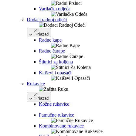
Varilačka odjeća
Dodaci radnoj odjeći
Nazad
Radne kape
Radne čarape
Štitnici za koljena
Kaiševi i opasači
Rukavice
Nazad
Kožne rukavice
Pamučne rukavice
Kombinovane rukavice