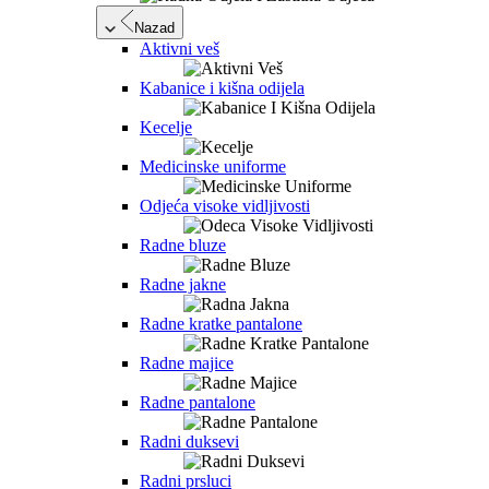
Nazad
Aktivni veš
Kabanice i kišna odijela
Kecelje
Medicinske uniforme
Odjeća visoke vidljivosti
Radne bluze
Radne jakne
Radne kratke pantalone
Radne majice
Radne pantalone
Radni duksevi
Radni prsluci