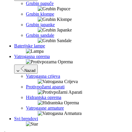
Grubin papuče
Grubin klompe
Grubin japanke
Grubin sandale
Baterijske lampe
Vatrogasna oprema
Nazad
Vatrogasna crijeva
Protivpožarni aparati
Hidrantska oprema
Vatrogasne armature
Svi brendovi