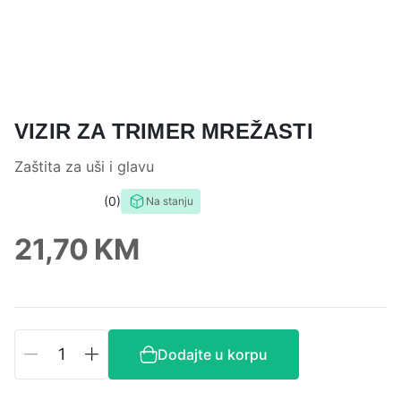
VIZIR ZA TRIMER MREŽASTI
Zaštita za uši i glavu
0
Na stanju
0,0
rating
21,70
KM
Vizir
Dodajte u korpu
za
trimer
mrežasti