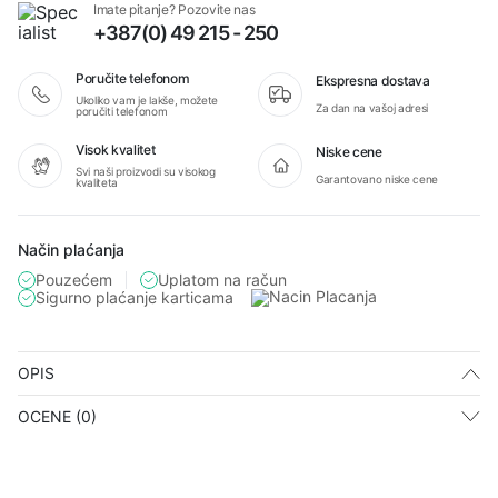
Imate pitanje? Pozovite nas
količina
+387(0) 49 215 - 250
Poručite telefonom
Ekspresna dostava
Ukoliko vam je lakše, možete
Za dan na vašoj adresi
poručiti telefonom
Visok kvalitet
Niske cene
Svi naši proizvodi su visokog
Garantovano niske cene
kvaliteta
Način plaćanja
Pouzećem
Uplatom na račun
Sigurno plaćanje karticama
OPIS
OCENE (0)