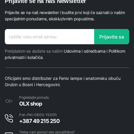
Prijavite se na naš Newsletter
Prijavite se na naš newsletter i budite prvi koji će saznati o našim
specijalnim ponudama, ekskluzivnim popustima.
E-
Prijavite se
mail
E-
Pretplatom se slažete sa našim
Uslovima i odredbama i Politikom
mail
privatnosti i kolačića
.
E-
mail
Oficijalni smo distributer za Fenix lampe i anatomsku obuću
Grubin u Bosni i Hercegovini.
Pogledajte ponudu
OLX shop
Pon-Pet: 08:00-15:00h
+387 49 215 250
Treba vam pomoć oko porudžbine?