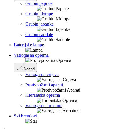
Grubin papuče
Grubin klompe
Grubin japanke
Grubin sandale
Baterijske lampe
Vatrogasna oprema
Nazad
Vatrogasna crijeva
Protivpožarni aparati
Hidrantska oprema
Vatrogasne armature
Svi brendovi