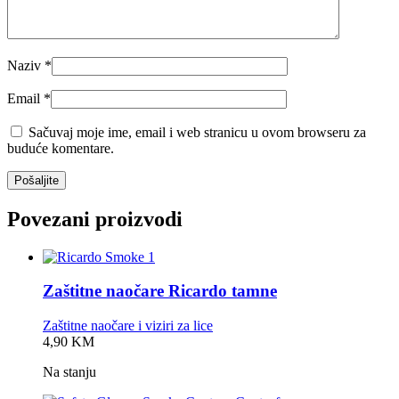
Naziv
*
Email
*
Sačuvaj moje ime, email i web stranicu u ovom browseru za
buduće komentare.
Povezani proizvodi
Zaštitne naočare Ricardo tamne
Zaštitne naočare i viziri za lice
0,0
4,90
KM
rating
Na stanju