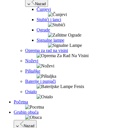
Nazad
Čunjevi
Stubići i lanci
Ograde
Signalne lampe
Oprema za rad na visini
Noževi
Pištaljke
Baterije i punjači
Ostalo
Početna
Grubin obuća
Nazad