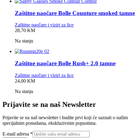
Zaštitne naočare Bolle Counture smoked tamne
Zaštitne naočare i viziri za lice
0,0
28,70
KM
rating
Na stanju
Zaštitne naočare Bolle Rush+ 2.0 tamne
Zaštitne naočare i viziri za lice
0,0
24,00
KM
rating
Na stanju
Prijavite se na naš Newsletter
Prijavite se na naš newsletter i budite prvi koji će saznati o našim
specijalnim ponudama, ekskluzivnim popustima.
adresa
E-mail adresa
*