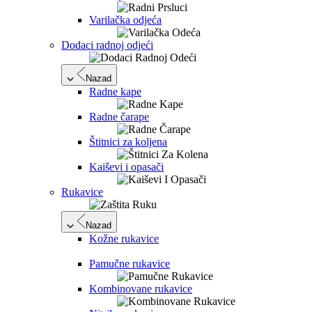
Varilačka odjeća
Dodaci radnoj odjeći
Nazad
Radne kape
Radne čarape
Štitnici za koljena
Kaiševi i opasači
Rukavice
Nazad
Kožne rukavice
Pamučne rukavice
Kombinovane rukavice