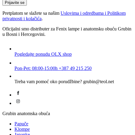
E-
Prijavite se
mail
Pretplatom se slažete sa našim
Uslovima i odredbama i Politikom
privatnosti i kolačića
.
Oficijalni smo distributer za Fenix lampe i anatomsku obuću Grubin
u Bosni i Hercegovini.
Pogledajte ponudu
OLX shop
Pon-Pet: 08:00-15:00h
+387 49 215 250
Treba vam pomoć oko porudžbine?
grubin@teol.net
Grubin anatomska obuća
Papuče
Klompe
Japanke