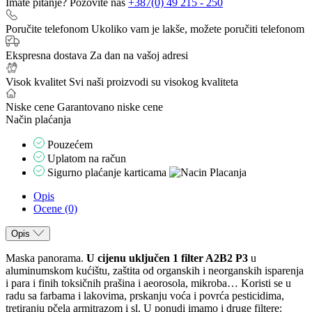
Imate pitanje? Pozovite nas
+387(0) 49 215 - 250
Panorama
filter
Poručite telefonom
Ukoliko vam je lakše, možete poručiti telefonom
A2B2
P3
Ekspresna dostava
Za dan na vašoj adresi
količina
Visok kvalitet
Svi naši proizvodi su visokog kvaliteta
Niske cene
Garantovano niske cene
Način plaćanja
Pouzećem
Uplatom na račun
Sigurno plaćanje karticama
Opis
Ocene (0)
Opis
Maska panorama.
U cijenu uključen 1 filter A2B2 P3
u
aluminumskom kućištu, zaštita od organskih i neorganskih isparenja
i para i finih toksičnih prašina i aeorosola, mikroba… Koristi se u
radu sa farbama i lakovima, prskanju voća i povrća pesticidima,
tretiranju pčela armitrazom i sl. U ponudi imamo i druge filtere: