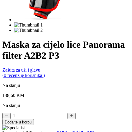
Maska za cijelo lice Panorama
filter A2B2 P3
Zaštita za uši i glavu
0,0
(
0
recenzije korisnika )
rating
Na stanju
138,60
KM
Na stanju
Maska
za
Dodajte u korpu
cijelo
lice