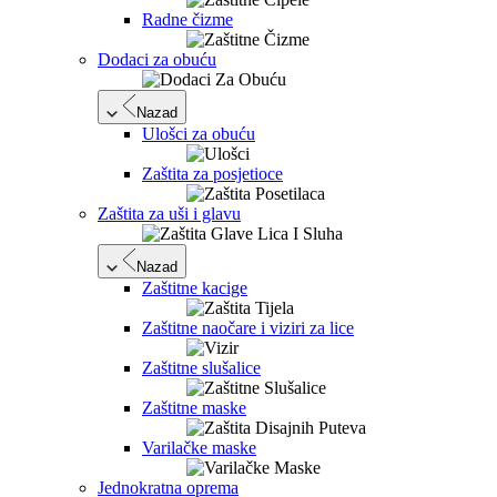
Radne čizme
Dodaci za obuću
Nazad
Ulošci za obuću
Zaštita za posjetioce
Zaštita za uši i glavu
Nazad
Zaštitne kacige
Zaštitne naočare i viziri za lice
Zaštitne slušalice
Zaštitne maske
Varilačke maske
Jednokratna oprema