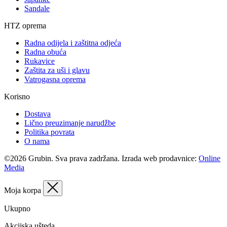
Sandale
HTZ oprema
Radna odijela i zaštitna odjeća
Radna obuća
Rukavice
Zaštita za uši i glavu
Vatrogasna oprema
Korisno
Dostava
Lično preuzimanje narudžbe
Politika povrata
O nama
©2026 Grubin. Sva prava zadržana. Izrada web prodavnice:
Online
Media
Moja korpa
Ukupno
Akcijska ušteda