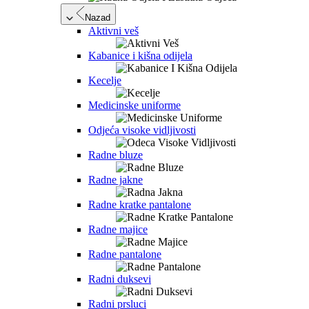
Nazad
Aktivni veš
Kabanice i kišna odijela
Kecelje
Medicinske uniforme
Odjeća visoke vidljivosti
Radne bluze
Radne jakne
Radne kratke pantalone
Radne majice
Radne pantalone
Radni duksevi
Radni prsluci