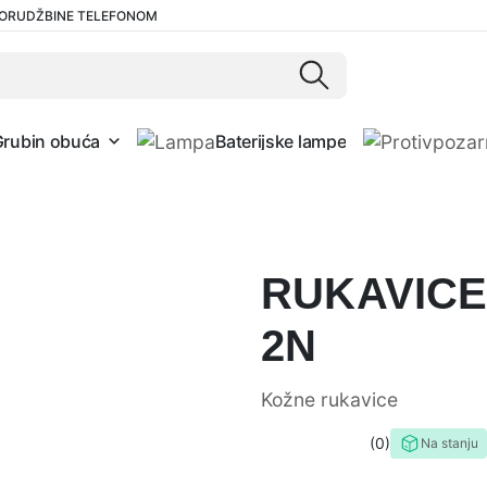
ORUDŽBINE TELEFONOM
Grubin obuća
Baterijske lampe
RUKAVICE
2N
Kožne rukavice
0
Na stanju
0,0
rating