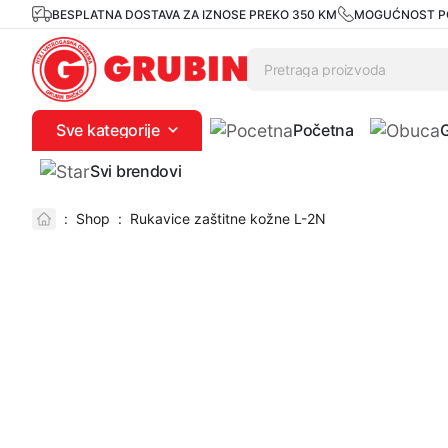
BESPLATNA DOSTAVA ZA IZNOSE PREKO 350 KM
MOGUĆNOST P
Sve kategorije
Početna
Svi brendovi
:
Shop
:
Rukavice zaštitne kožne L-2N