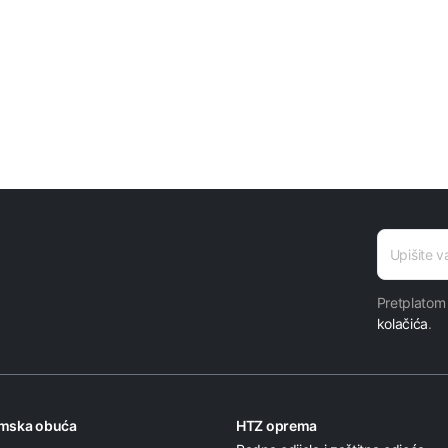
E-mail
E-mail
adresa
Pretplatom
kolačića
.
omska obuća
HTZ oprema