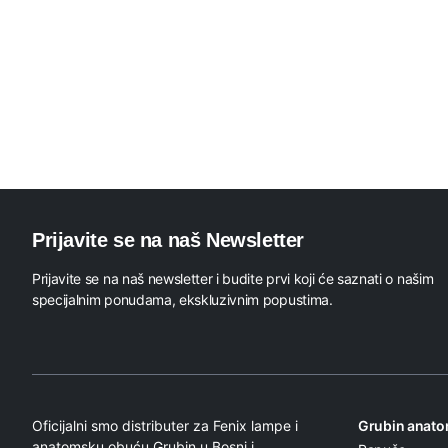
Prijavite se na naš Newsletter
Prijavite se na naš newsletter i budite prvi koji će saznati o našim
specijalnim ponudama, ekskluzivnim popustima.
Oficijalni smo distributer za Fenix lampe i
Grubin anat
anatomsku obuću Grubin u Bosni i