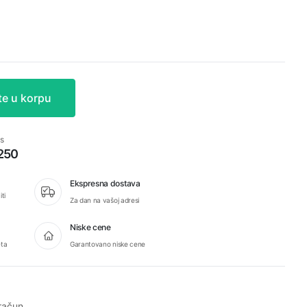
te u korpu
s
 250
Ekspresna dostava
ti
Za dan na vašoj adresi
Niske cene
eta
Garantovano niske cene
račun