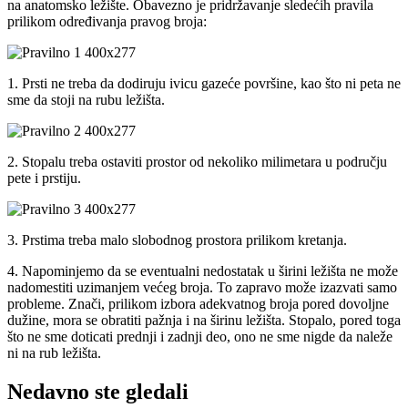
na anatomsko ležište. Obavezno je pridržavanje sledećih pravila
prilikom određivanja pravog broja:
1. Prsti ne treba da dodiruju ivicu gazeće površine, kao što ni peta ne
sme da stoji na rubu ležišta.
2. Stopalu treba ostaviti prostor od nekoliko milimetara u području
pete i prstiju.
3. Prstima treba malo slobodnog prostora prilikom kretanja.
4. Napominjemo da se eventualni nedostatak u širini ležišta ne može
nadomestiti uzimanjem većeg broja. To zapravo može izazvati samo
probleme. Znači, prilikom izbora adekvatnog broja pored dovoljne
dužine, mora se obratiti pažnja i na širinu ležišta. Stopalo, pored toga
što ne sme doticati prednji i zadnji deo, ono ne sme nigde da naleže
ni na rub ležišta.
Nedavno ste gledali