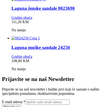
Laguna ženske sandale 0023690
Grubin obuća
0,0
111,20
KM
rating
Na stanju
Laguna muške sandale 24250
Grubin obuća
0,0
108,80
KM
rating
Na stanju
Prijavite se na naš Newsletter
Prijavite se na naš newsletter i budite prvi koji će saznati o našim
specijalnim ponudama, ekskluzivnim popustima.
adresa
E-mail adresa
*
E-