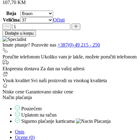
107,70
KM
Boja
Veličina
Očisti
Pirej
anatomske
Dodajte u korpu
papuče
Grubin
Imate pitanje? Pozovite nas
+387(0) 49 215 - 250
količina
Poručite telefonom
Ukoliko vam je lakše, možete poručiti telefonom
Ekspresna dostava
Za dan na vašoj adresi
Visok kvalitet
Svi naši proizvodi su visokog kvaliteta
Niske cene
Garantovano niske cene
Način plaćanja
Pouzećem
Uplatom na račun
Sigurno plaćanje karticama
Opis
Ocene (0)