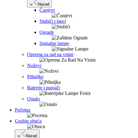
Nazad
Čunjevi
Stubići i lanci
Ograde
Signalne lampe
Oprema za rad na visini
Noževi
Pištaljke
Baterije i punjači
Ostalo
Početna
Grubin obuća
Nazad