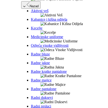
Nazad
Aktivni veš
Kabanice i kišna odijela
Kecelje
Medicinske uniforme
Odjeća visoke vidljivosti
Radne bluze
Radne jakne
Radne kratke pantalone
Radne majice
Radne pantalone
Radni duksevi
Radni prsluci