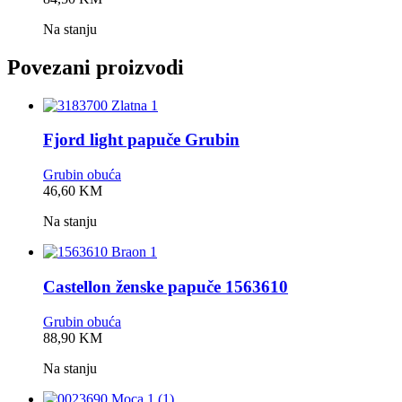
rating
Na stanju
Povezani proizvodi
Fjord light papuče Grubin
Grubin obuća
0,0
46,60
KM
rating
Na stanju
Castellon ženske papuče 1563610
Grubin obuća
0,0
88,90
KM
rating
Na stanju