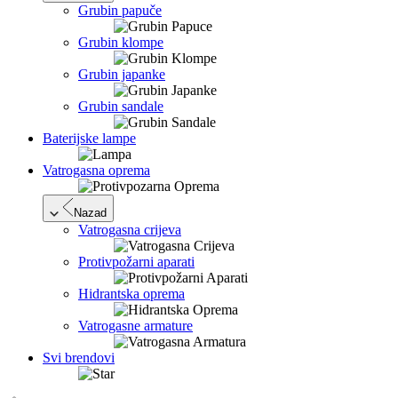
Grubin papuče
Grubin klompe
Grubin japanke
Grubin sandale
Baterijske lampe
Vatrogasna oprema
Nazad
Vatrogasna crijeva
Protivpožarni aparati
Hidrantska oprema
Vatrogasne armature
Svi brendovi