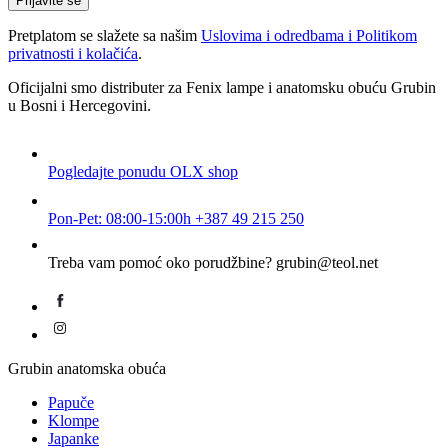
Prijavite se
mail
Pretplatom se slažete sa našim
Uslovima i odredbama i Politikom
privatnosti i kolačića
.
Oficijalni smo distributer za Fenix lampe i anatomsku obuću Grubin
u Bosni i Hercegovini.
Pogledajte ponudu
OLX shop
Pon-Pet: 08:00-15:00h
+387 49 215 250
Treba vam pomoć oko porudžbine?
grubin@teol.net
Grubin anatomska obuća
Papuče
Klompe
Japanke