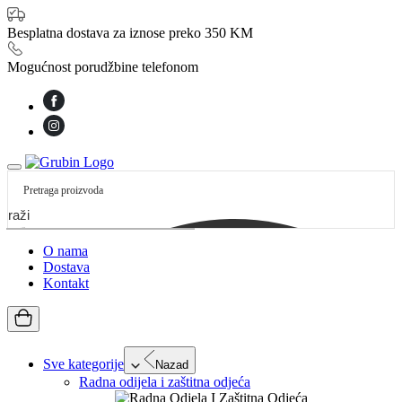
Besplatna dostava za iznose preko 350 KM
Mogućnost porudžbine telefonom
etraži
O nama
Dostava
Kontakt
Sve kategorije
Nazad
Radna odijela i zaštitna odjeća