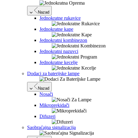
Nazad
Jednokratne rukavice
Jednokratne kape
Jednokratni kombinezon
Jednokratni nazuvci
Jednokratne kecelje
Dodaci za baterijske lampe
Nazad
Nosači
Mikroprekidači
Difuzeri
Saobraćajna signalizacija