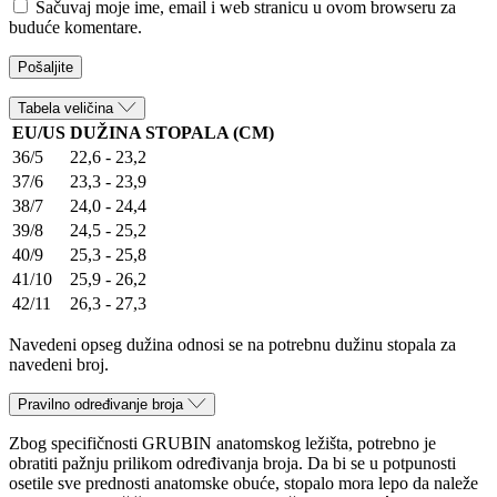
Sačuvaj moje ime, email i web stranicu u ovom browseru za
buduće komentare.
Tabela veličina
EU/US
DUŽINA STOPALA (CM)
36/5
22,6 - 23,2
37/6
23,3 - 23,9
38/7
24,0 - 24,4
39/8
24,5 - 25,2
40/9
25,3 - 25,8
41/10
25,9 - 26,2
42/11
26,3 - 27,3
Navedeni opseg dužina odnosi se na potrebnu dužinu stopala za
navedeni broj.
Pravilno određivanje broja
Zbog specifičnosti GRUBIN anatomskog ležišta, potrebno je
obratiti pažnju prilikom određivanja broja. Da bi se u potpunosti
osetile sve prednosti anatomske obuće, stopalo mora lepo da naleže