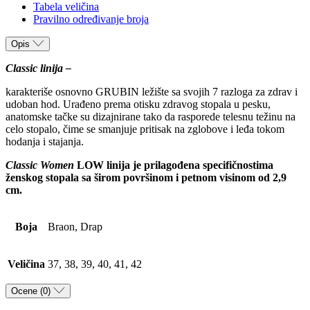
Tabela veličina
Pravilno određivanje broja
Opis
Classic linija –
karakteriše osnovno GRUBIN ležište sa svojih 7 razloga za zdrav i
udoban hod. Urađeno prema otisku zdravog stopala u pesku,
anatomske tačke su dizajnirane tako da rasporede telesnu težinu na
celo stopalo, čime se smanjuje pritisak na zglobove i leđa tokom
hodanja i stajanja.
Classic Women
LOW linija je prilagođena specifičnostima
ženskog stopala sa širom površinom i petnom visinom od 2,9
cm.
Boja
Braon, Drap
Veličina
37, 38, 39, 40, 41, 42
Ocene (0)