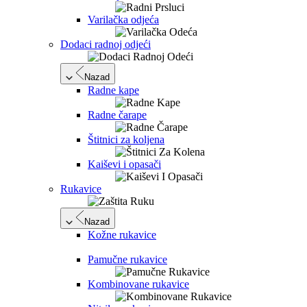
Varilačka odjeća
Dodaci radnoj odjeći
Nazad
Radne kape
Radne čarape
Štitnici za koljena
Kaiševi i opasači
Rukavice
Nazad
Kožne rukavice
Pamučne rukavice
Kombinovane rukavice