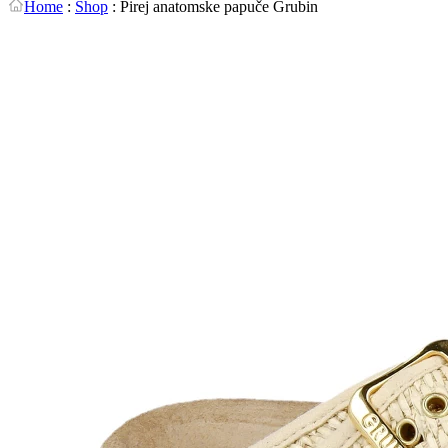
Home
:
Shop
:
Pirej anatomske papuče Grubin