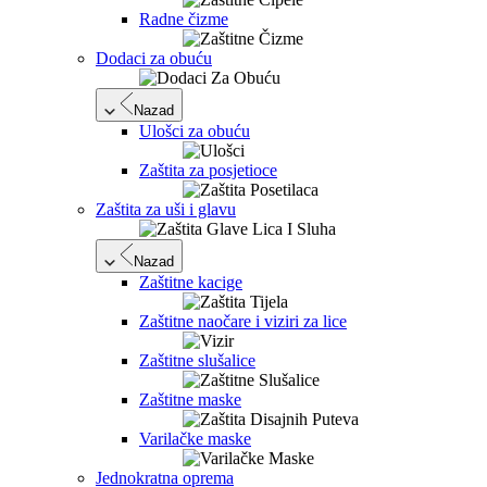
Radne čizme
Dodaci za obuću
Nazad
Ulošci za obuću
Zaštita za posjetioce
Zaštita za uši i glavu
Nazad
Zaštitne kacige
Zaštitne naočare i viziri za lice
Zaštitne slušalice
Zaštitne maske
Varilačke maske
Jednokratna oprema