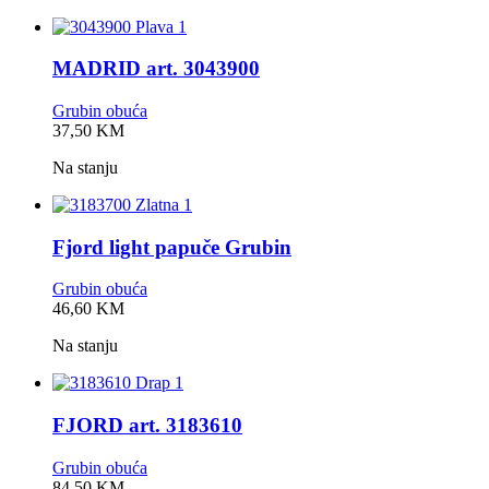
MADRID art. 3043900
Grubin obuća
0,0
37,50
KM
rating
Na stanju
Fjord light papuče Grubin
Grubin obuća
0,0
46,60
KM
rating
Na stanju
FJORD art. 3183610
Grubin obuća
0,0
84,50
KM