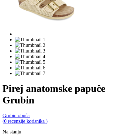
Pirej anatomske papuče
Grubin
Grubin obuća
0,0
(
0
recenzije korisnika )
rating
Na stanju