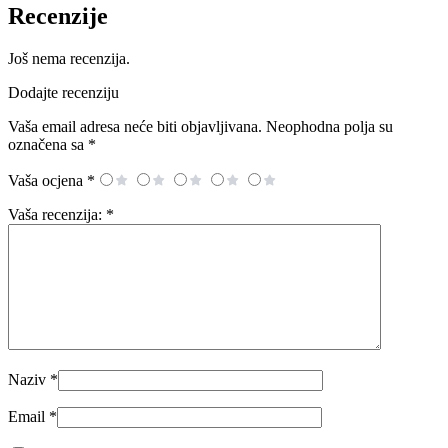
Recenzije
Još nema recenzija.
Dodajte recenziju
Vaša email adresa neće biti objavljivana.
Neophodna polja su
označena sa
*
Vaša ocjena
*
Vaša recenzija:
*
Naziv
*
Email
*