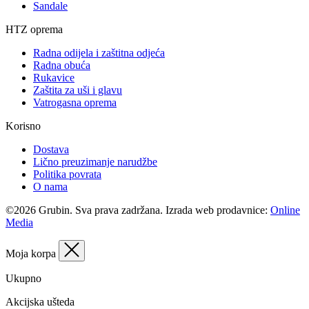
Sandale
HTZ oprema
Radna odijela i zaštitna odjeća
Radna obuća
Rukavice
Zaštita za uši i glavu
Vatrogasna oprema
Korisno
Dostava
Lično preuzimanje narudžbe
Politika povrata
O nama
©2026 Grubin. Sva prava zadržana. Izrada web prodavnice:
Online
Media
Moja korpa
Ukupno
Akcijska ušteda