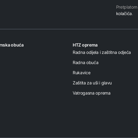
E-
Pretplatom
mail
kolačića
.
E-
mail
omska obuća
HTZ oprema
Radna odijela i zaštitna odjeća
Radna obuća
Rukavice
Zaštita za uši i glavu
Vatrogasna oprema