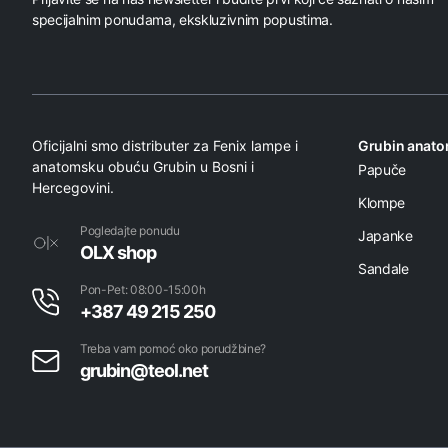
specijalnim ponudama, ekskluzivnim popustima.
Oficijalni smo distributer za Fenix lampe i
Grubin anat
anatomsku obuću Grubin u Bosni i
Papuče
Hercegovini.
Klompe
Pogledajte ponudu
Japanke
OLX shop
Sandale
Pon-Pet: 08:00-15:00h
+387 49 215 250
Treba vam pomoć oko porudžbine?
grubin@teol.net