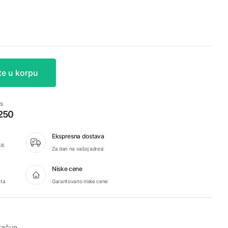
te u korpu
s
 250
Ekspresna dostava
ti
Za dan na vašoj adresi
Niske cene
eta
Garantovano niske cene
račun