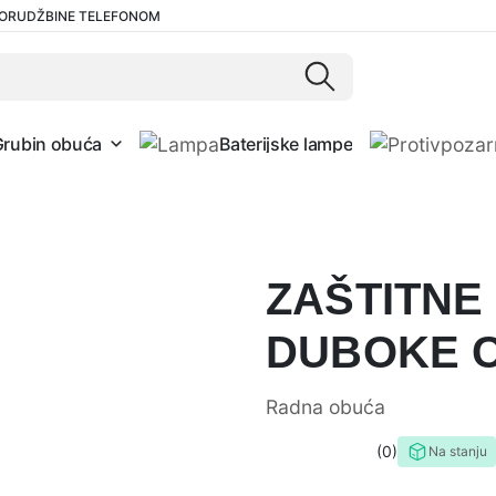
ORUDŽBINE TELEFONOM
Grubin obuća
Baterijske lampe
ZAŠTITNE
DUBOKE 
Radna obuća
0
Na stanju
0,0
rating