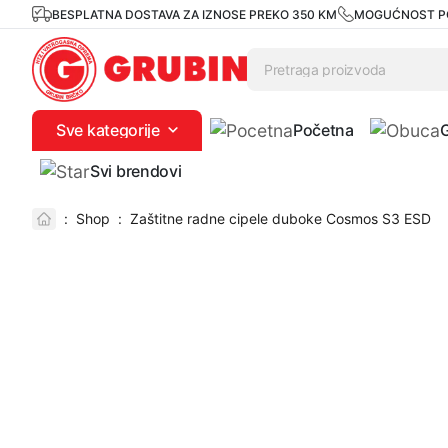
BESPLATNA DOSTAVA ZA IZNOSE PREKO 350 KM
MOGUĆNOST P
Sve kategorije
Početna
Svi brendovi
:
Shop
:
Zaštitne radne cipele duboke Cosmos S3 ESD