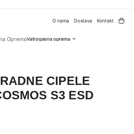
O nama
Dostava
Kontakt
Vatrogasna oprema
 RADNE CIPELE
COSMOS S3 ESD