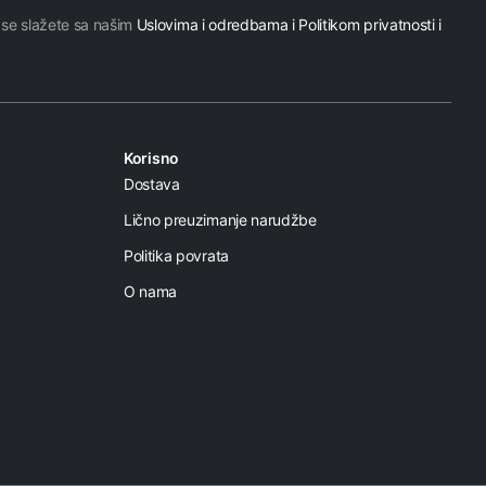
 se slažete sa našim
Uslovima i odredbama i Politikom privatnosti i
Korisno
Dostava
Lično preuzimanje narudžbe
Politika povrata
O nama