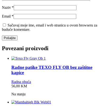
Naziv
*
Email
*
Sačuvaj moje ime, email i web stranicu u ovom browseru za
buduće komentare.
Povezani proizvodi
Radne patike TEXO FLY OB bez zaštitne
kapice
Radna obuća
0,0
56,00
KM
rating
Na stanju