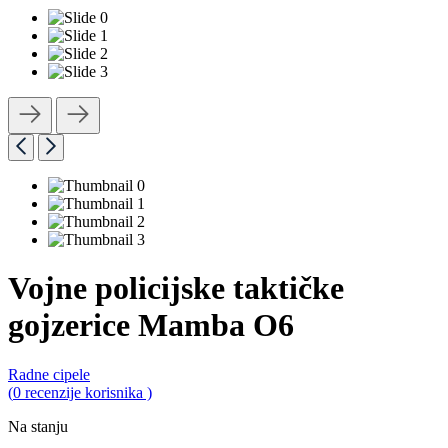
Vojne policijske taktičke
gojzerice Mamba O6
Radne cipele
0,0
(
0
recenzije korisnika )
rating
Na stanju