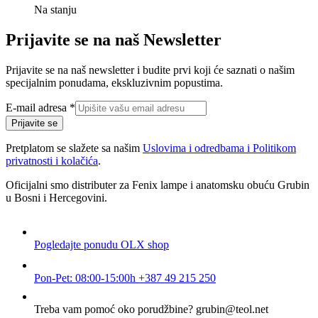
Na stanju
was:
is:
153,00 KM.
119,80 KM.
Prijavite se na naš Newsletter
Prijavite se na naš newsletter i budite prvi koji će saznati o našim
specijalnim ponudama, ekskluzivnim popustima.
E-
E-mail adresa
*
mail
Prijavite se
adresa
Pretplatom se slažete sa našim
Uslovima i odredbama i Politikom
privatnosti i kolačića
.
Oficijalni smo distributer za Fenix lampe i anatomsku obuću Grubin
u Bosni i Hercegovini.
Pogledajte ponudu
OLX shop
Pon-Pet: 08:00-15:00h
+387 49 215 250
Treba vam pomoć oko porudžbine?
grubin@teol.net