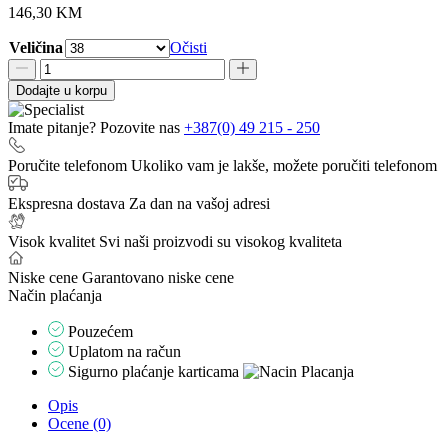
146,30
KM
Veličina
Očisti
Vojne
policijske
Dodajte u korpu
taktičke
gojzerice
Imate pitanje? Pozovite nas
+387(0) 49 215 - 250
Mamba
O6
Poručite telefonom
Ukoliko vam je lakše, možete poručiti telefonom
količina
Ekspresna dostava
Za dan na vašoj adresi
Visok kvalitet
Svi naši proizvodi su visokog kvaliteta
Niske cene
Garantovano niske cene
Način plaćanja
Pouzećem
Uplatom na račun
Sigurno plaćanje karticama
Opis
Ocene (0)