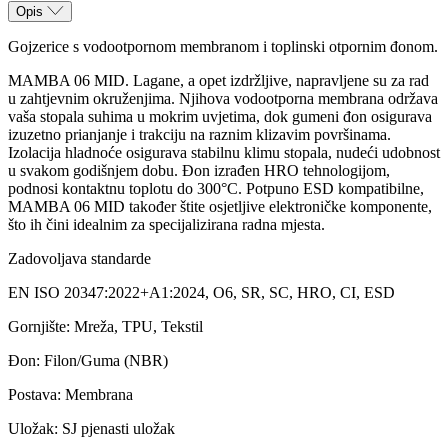
Opis
Gojzerice s vodootpornom membranom i toplinski otpornim đonom.
MAMBA 06 MID. Lagane, a opet izdržljive, napravljene su za rad
u zahtjevnim okruženjima. Njihova vodootporna membrana održava
vaša stopala suhima u mokrim uvjetima, dok gumeni đon osigurava
izuzetno prianjanje i trakciju na raznim klizavim površinama.
Izolacija hladnoće osigurava stabilnu klimu stopala, nudeći udobnost
u svakom godišnjem dobu. Đon izrađen HRO tehnologijom,
podnosi kontaktnu toplotu do 300°C. Potpuno ESD kompatibilne,
MAMBA 06 MID također štite osjetljive elektroničke komponente,
što ih čini idealnim za specijalizirana radna mjesta.
Zadovoljava standarde
EN ISO 20347:2022+A1:2024, O6, SR, SC, HRO, CI, ESD
Gornjište: Mreža, TPU, Tekstil
Đon: Filon/Guma (NBR)
Postava: Membrana
Uložak: SJ pjenasti uložak