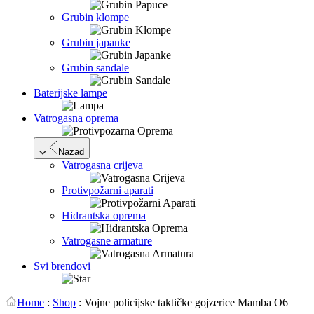
Grubin klompe
Grubin japanke
Grubin sandale
Baterijske lampe
Vatrogasna oprema
Nazad
Vatrogasna crijeva
Protivpožarni aparati
Hidrantska oprema
Vatrogasne armature
Svi brendovi
Home
:
Shop
:
Vojne policijske taktičke gojzerice Mamba O6