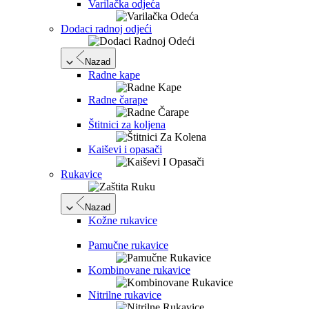
Varilačka odjeća
Dodaci radnoj odjeći
Nazad
Radne kape
Radne čarape
Štitnici za koljena
Kaiševi i opasači
Rukavice
Nazad
Kožne rukavice
Pamučne rukavice
Kombinovane rukavice
Nitrilne rukavice