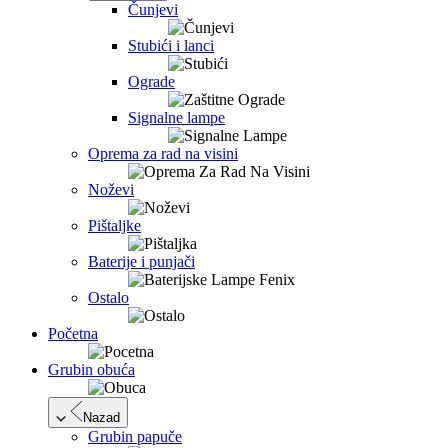
Čunjevi
Stubići i lanci
Ograde
Signalne lampe
Oprema za rad na visini
Noževi
Pištaljke
Baterije i punjači
Ostalo
Početna
Grubin obuća
Nazad
Grubin papuče