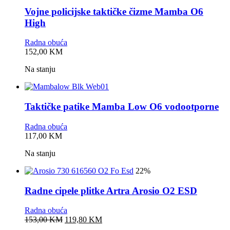
Vojne policijske taktičke čizme Mamba O6
High
Radna obuća
0,0
152,00
KM
rating
Na stanju
Taktičke patike Mamba Low O6 vodootporne
Radna obuća
0,0
117,00
KM
rating
Na stanju
22%
Radne cipele plitke Artra Arosio O2 ESD
Radna obuća
0,0
Original
Current
153,00
KM
119,80
KM
rating
price
price