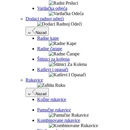
Varilačka odjeća
Dodaci radnoj odjeći
Nazad
Radne kape
Radne čarape
Štitnici za koljena
Kaiševi i opasači
Rukavice
Nazad
Kožne rukavice
Pamučne rukavice
Kombinovane rukavice