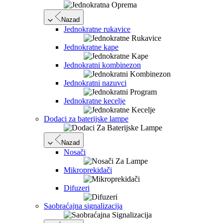
Nazad
Jednokratne rukavice
Jednokratne kape
Jednokratni kombinezon
Jednokratni nazuvci
Jednokratne kecelje
Dodaci za baterijske lampe
Nazad
Nosači
Mikroprekidači
Difuzeri
Saobraćajna signalizacija