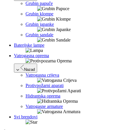
Grubin papuče
Grubin klompe
Grubin japanke
Grubin sandale
Baterijske lampe
Vatrogasna oprema
Nazad
Vatrogasna crijeva
Protivpožarni aparati
Hidrantska oprema
Vatrogasne armature
Svi brendovi