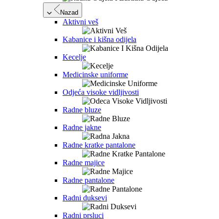
Nazad
Aktivni veš
Kabanice i kišna odijela
Kecelje
Medicinske uniforme
Odjeća visoke vidljivosti
Radne bluze
Radne jakne
Radne kratke pantalone
Radne majice
Radne pantalone
Radni duksevi
Radni prsluci