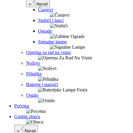
Nazad
Čunjevi
Stubići i lanci
Ograde
Signalne lampe
Oprema za rad na visini
Noževi
Pištaljke
Baterije i punjači
Ostalo
Početna
Grubin obuća
Nazad