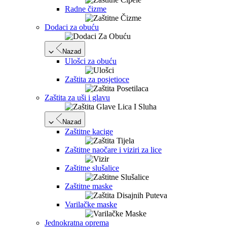
Radne čizme
Dodaci za obuću
Nazad
Ulošci za obuću
Zaštita za posjetioce
Zaštita za uši i glavu
Nazad
Zaštitne kacige
Zaštitne naočare i viziri za lice
Zaštitne slušalice
Zaštitne maske
Varilačke maske
Jednokratna oprema