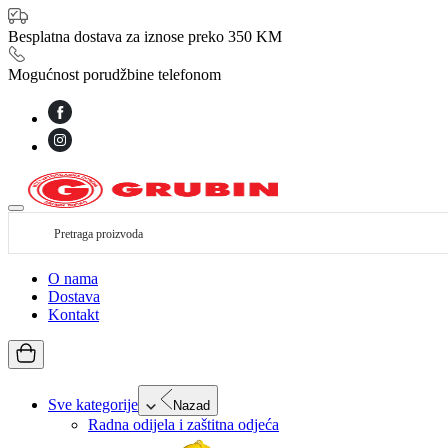
Besplatna dostava za iznose preko 350 KM
Mogućnost porudžbine telefonom
O nama
Dostava
Kontakt
Sve kategorije
Nazad
Radna odijela i zaštitna odjeća