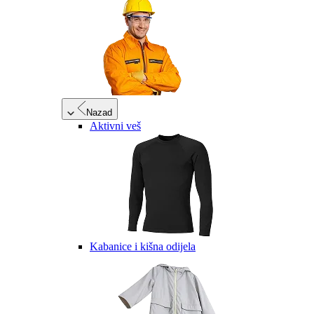
Nazad
Aktivni veš
Kabanice i kišna odijela