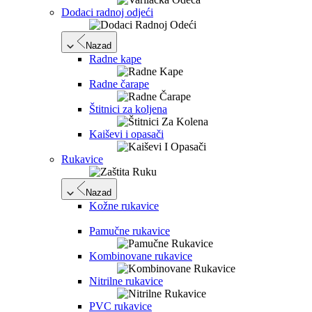
Dodaci radnoj odjeći
Nazad
Radne kape
Radne čarape
Štitnici za koljena
Kaiševi i opasači
Rukavice
Nazad
Kožne rukavice
Pamučne rukavice
Kombinovane rukavice
Nitrilne rukavice
PVC rukavice