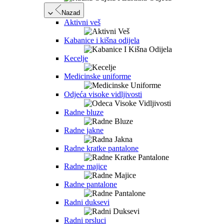
Nazad
Aktivni veš
Kabanice i kišna odijela
Kecelje
Medicinske uniforme
Odjeća visoke vidljivosti
Radne bluze
Radne jakne
Radne kratke pantalone
Radne majice
Radne pantalone
Radni duksevi
Radni prsluci