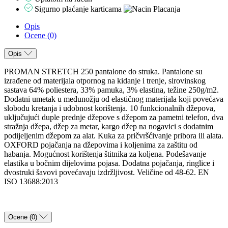
Sigurno plaćanje karticama
Opis
Ocene (0)
Opis
PROMAN STRETCH 250 pantalone do struka. Pantalone su
izrađene od materijala otpornog na kidanje i trenje, sirovinskog
sastava 64% poliestera, 33% pamuka, 3% elastina, težine 250g/m2.
Dodatni umetak u međunožju od elastičnog materijala koji povećava
slobodu kretanja i udobnost korištenja. 10 funkcionalnih džepova,
uključujući duple prednje džepove s džepom za pametni telefon, dva
stražnja džepa, džep za metar, kargo džep na nogavici s dodatnim
podijeljenim džepom za alat. Kuka za pričvršćivanje pribora ili alata.
OXFORD pojačanja na džepovima i koljenima za zaštitu od
habanja. Mogućnost korištenja štitnika za koljena. Podešavanje
elastika u bočnim dijelovima pojasa. Dodatna pojačanja, ringlice i
dvostruki šavovi povećavaju izdržljivost. Veličine od 48-62. EN
ISO 13688:2013
Ocene (0)