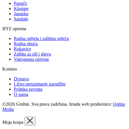
Papuče
Klompe
Japanke
Sandale
HTZ oprema
Radna odijela i zaštitna odjeća
Radna obuća
Rukavice
Zaštita za uši i glavu
Vatrogasna oprema
Korisno
Dostava
Lično preuzimanje narudžbe
Politika povrata
O nama
©2026 Grubin. Sva prava zadržana. Izrada web prodavnice:
Online
Media
Moja korpa