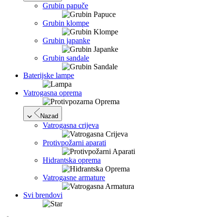
Grubin papuče
Grubin klompe
Grubin japanke
Grubin sandale
Baterijske lampe
Vatrogasna oprema
Nazad
Vatrogasna crijeva
Protivpožarni aparati
Hidrantska oprema
Vatrogasne armature
Svi brendovi