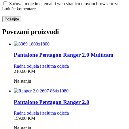
Sačuvaj moje ime, email i web stranicu u ovom browseru za
buduće komentare.
Povezani proizvodi
Pantalone Pentagon Ranger 2.0 Multicam
Radna odijela i zaštitna odjeća
0,0
210,60
KM
rating
Na stanju
Pantalone Pentagon Ranger 2.0
Radna odijela i zaštitna odjeća
0,0
159,00
KM
rating
Na stanju