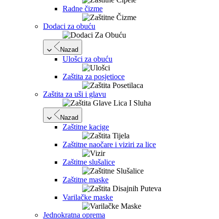
Radne čizme
Dodaci za obuću
Nazad
Ulošci za obuću
Zaštita za posjetioce
Zaštita za uši i glavu
Nazad
Zaštitne kacige
Zaštitne naočare i viziri za lice
Zaštitne slušalice
Zaštitne maske
Varilačke maske
Jednokratna oprema