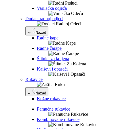
Varilačka odjeća
Dodaci radnoj odjeći
Nazad
Radne kape
Radne čarape
Štitnici za koljena
Kaiševi i opasači
Rukavice
Nazad
Kožne rukavice
Pamučne rukavice
Kombinovane rukavice