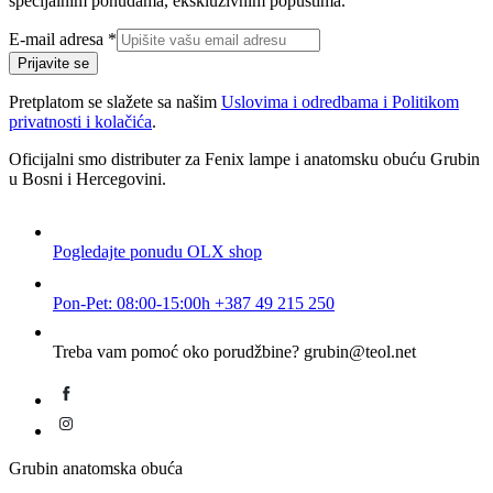
specijalnim ponudama, ekskluzivnim popustima.
adresa
E-mail adresa
*
E-
Prijavite se
mail
Pretplatom se slažete sa našim
Uslovima i odredbama i Politikom
privatnosti i kolačića
.
Oficijalni smo distributer za Fenix lampe i anatomsku obuću Grubin
u Bosni i Hercegovini.
Pogledajte ponudu
OLX shop
Pon-Pet: 08:00-15:00h
+387 49 215 250
Treba vam pomoć oko porudžbine?
grubin@teol.net
Grubin anatomska obuća