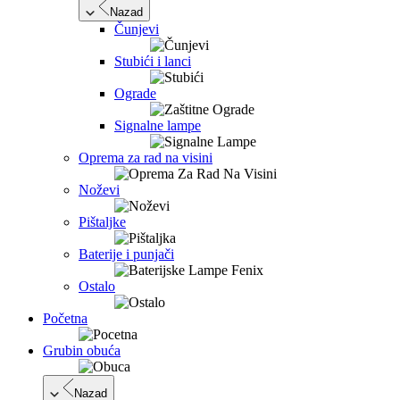
Nazad
Čunjevi
Stubići i lanci
Ograde
Signalne lampe
Oprema za rad na visini
Noževi
Pištaljke
Baterije i punjači
Ostalo
Početna
Grubin obuća
Nazad