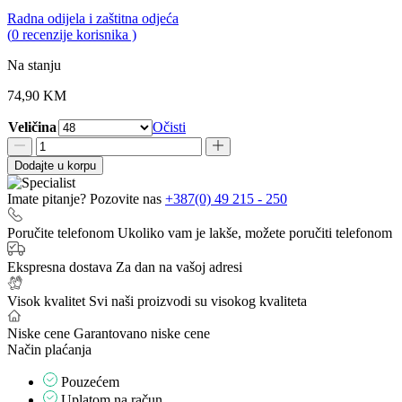
Radna odijela i zaštitna odjeća
0,0
(
0
recenzije korisnika )
rating
Na stanju
74,90
KM
Veličina
Očisti
Radne
pantalone
Dodajte u korpu
Strech
količina
Imate pitanje? Pozovite nas
+387(0) 49 215 - 250
Poručite telefonom
Ukoliko vam je lakše, možete poručiti telefonom
Ekspresna dostava
Za dan na vašoj adresi
Visok kvalitet
Svi naši proizvodi su visokog kvaliteta
Niske cene
Garantovano niske cene
Način plaćanja
Pouzećem
Uplatom na račun