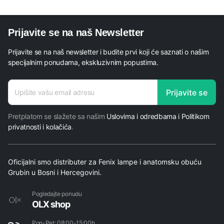
Prijavite se na naš Newsletter
Prijavite se na naš newsletter i budite prvi koji će saznati o našim
specijalnim ponudama, ekskluzivnim popustima.
E-
Prijavite se
mail
* E-
Pretplatom se slažete sa našim
Uslovima i odredbama i Politikom
mail
privatnosti i kolačića
.
Oficijalni smo distributer za Fenix lampe i anatomsku obuću
Grubin u Bosni i Hercegovini.
Pogledajte ponudu
OLX shop
Pon-Pet: 08:00-15:00h