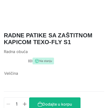
RADNE PATIKE SA ZAŠTITNOM
KAPICOM TEXO-FLY S1
Radna obuća
0
Na stanju
0,0
rating
Veličina
Radne
Dodajte u korpu
patike