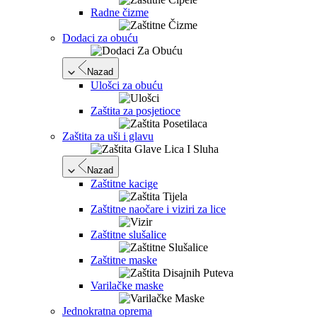
Radne čizme
Dodaci za obuću
Nazad
Ulošci za obuću
Zaštita za posjetioce
Zaštita za uši i glavu
Nazad
Zaštitne kacige
Zaštitne naočare i viziri za lice
Zaštitne slušalice
Zaštitne maske
Varilačke maske
Jednokratna oprema