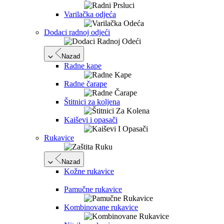
Varilačka odjeća
Dodaci radnoj odjeći
Nazad
Radne kape
Radne čarape
Štitnici za koljena
Kaiševi i opasači
Rukavice
Nazad
Kožne rukavice
Pamučne rukavice
Kombinovane rukavice