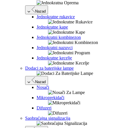
Nazad
Jednokratne rukavice
Jednokratne kape
Jednokratni kombinezon
Jednokratni nazuvci
Jednokratne kecelje
Dodaci za baterijske lampe
Nazad
Nosači
Mikroprekidači
Difuzeri
Saobraćajna signalizacija