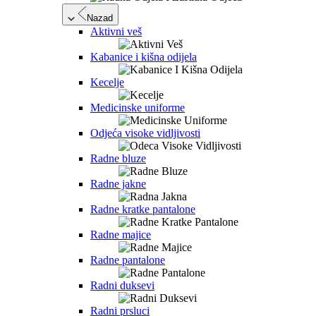
Nazad
Aktivni veš
Kabanice i kišna odijela
Kecelje
Medicinske uniforme
Odjeća visoke vidljivosti
Radne bluze
Radne jakne
Radne kratke pantalone
Radne majice
Radne pantalone
Radni duksevi
Radni prsluci