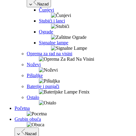
Nazad
Čunjevi
Stubići i lanci
Ograde
Signalne lampe
Oprema za rad na visini
Noževi
Pištaljke
Baterije i punjači
Ostalo
Početna
Grubin obuća
Nazad