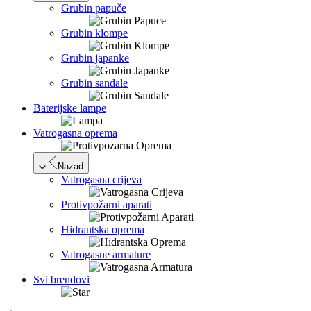
Grubin papuče
Grubin klompe
Grubin japanke
Grubin sandale
Baterijske lampe
Vatrogasna oprema
Nazad
Vatrogasna crijeva
Protivpožarni aparati
Hidrantska oprema
Vatrogasne armature
Svi brendovi