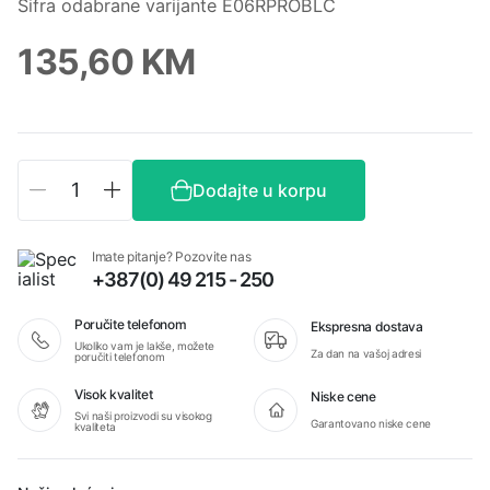
Šifra odabrane varijante E06RPROBLC
135,60
KM
Baterijska
Dodajte u korpu
lampa
EDC
Fenix
Imate pitanje? Pozovite nas
E06R
+387(0) 49 215 - 250
PRO
količina
Poručite telefonom
Ekspresna dostava
Ukoliko vam je lakše, možete
Za dan na vašoj adresi
poručiti telefonom
Visok kvalitet
Niske cene
Svi naši proizvodi su visokog
Garantovano niske cene
kvaliteta