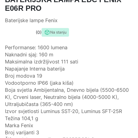
E06R PRO
Baterijske lampe Fenix
0
Na stanju
0,0
rating
Performanse: 1600 lumena
Naknadni sjaj: 160 m
Maksimalna izdržljivost 111 sati
Napajanje Interna baterija
Broj modova 19
Vodootporno IP66 (jaka kiša)
Boja svjetla Ambijentalna, Dnevno bijela (5500-6500
K), Crveni laser, Neutralno bijela (4000-5000 K),
Ultraljubičasta (365-400 nm)
Izvor svjetlosti Luminus SST-20, Luminus SFT-25R
Težina 104,1 g
Marka Fenix
Broj varijanti 3