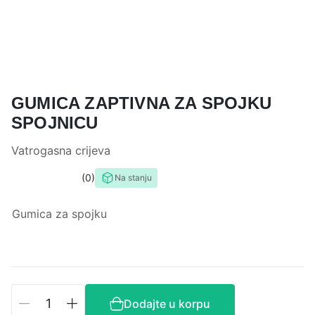
GUMICA ZAPTIVNA ZA SPOJKU
SPOJNICU
Vatrogasna crijeva
0
Na stanju
0,0
rating
Gumica za spojku
Gumica
Dodajte u korpu
zaptivna