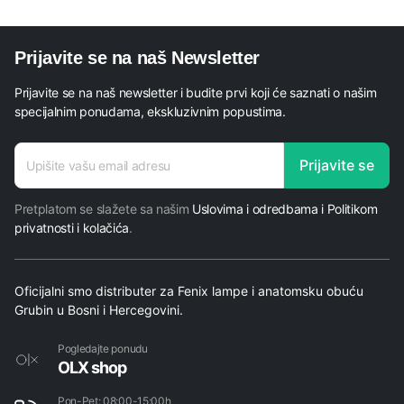
Prijavite se na naš Newsletter
Prijavite se na naš newsletter i budite prvi koji će saznati o našim
specijalnim ponudama, ekskluzivnim popustima.
adresa
Prijavite se
* E-
mail
Pretplatom se slažete sa našim
Uslovima i odredbama i Politikom
privatnosti i kolačića
.
Oficijalni smo distributer za Fenix lampe i anatomsku obuću
Grubin u Bosni i Hercegovini.
Pogledajte ponudu
OLX shop
Pon-Pet: 08:00-15:00h