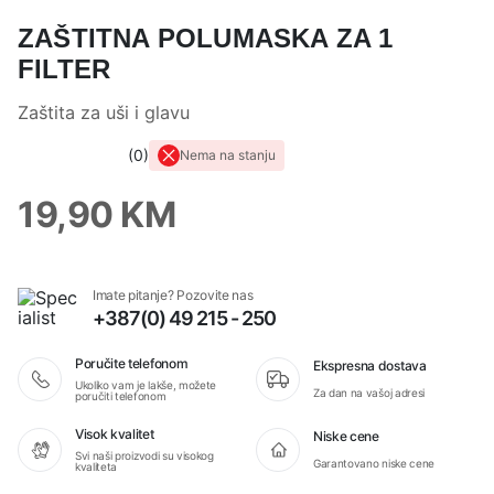
ZAŠTITNA POLUMASKA ZA 1
FILTER
Zaštita za uši i glavu
0
Nema na stanju
0,0
rating
19,90
KM
Imate pitanje? Pozovite nas
+387(0) 49 215 - 250
Poručite telefonom
Ekspresna dostava
Ukoliko vam je lakše, možete
Za dan na vašoj adresi
poručiti telefonom
Visok kvalitet
Niske cene
Svi naši proizvodi su visokog
Garantovano niske cene
kvaliteta