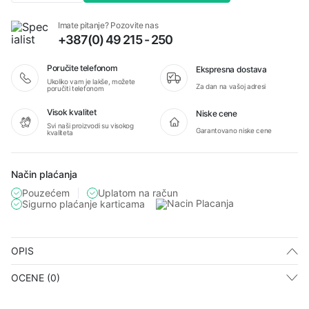
hidrantskog
ventila
Imate pitanje? Pozovite nas
aluminum
+387(0) 49 215 - 250
količina
Poručite telefonom
Ekspresna dostava
Ukoliko vam je lakše, možete
Za dan na vašoj adresi
poručiti telefonom
Visok kvalitet
Niske cene
Svi naši proizvodi su visokog
Garantovano niske cene
kvaliteta
Način plaćanja
Pouzećem
Uplatom na račun
Sigurno plaćanje karticama
OPIS
OCENE (0)