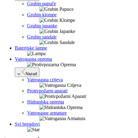
Grubin papuče
Grubin klompe
Grubin japanke
Grubin sandale
Baterijske lampe
Vatrogasna oprema
Nazad
Vatrogasna crijeva
Protivpožarni aparati
Hidrantska oprema
Vatrogasne armature
Svi brendovi