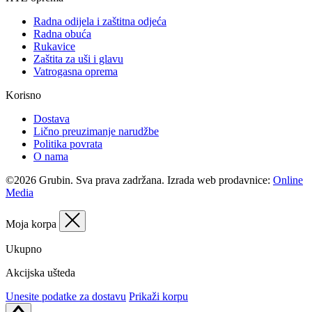
Radna odijela i zaštitna odjeća
Radna obuća
Rukavice
Zaštita za uši i glavu
Vatrogasna oprema
Korisno
Dostava
Lično preuzimanje narudžbe
Politika povrata
O nama
©2026 Grubin. Sva prava zadržana. Izrada web prodavnice:
Online
Media
Moja korpa
Ukupno
Akcijska ušteda
Unesite podatke za dostavu
Prikaži korpu