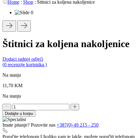
Home
:
Shop
:
Štitnici za koljena nakoljenice
Štitnici za koljena nakoljenice
Dodaci radnoj odjeći
0,0
(
0
recenzije korisnika )
rating
Na stanju
11,70
KM
Na stanju
Štitnici
za
Dodajte u korpu
koljena
nakoljenice
Imate pitanje? Pozovite nas
+387(0) 49 215 - 250
količina
Poručite telefonom
Ukoliko vam je lakše, možete poručiti telefonom