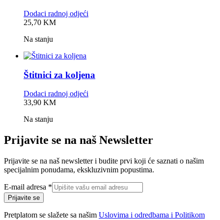
Dodaci radnoj odjeći
0,0
25,70
KM
rating
Na stanju
Štitnici za koljena
Dodaci radnoj odjeći
0,0
33,90
KM
rating
Na stanju
Prijavite se na naš Newsletter
Prijavite se na naš newsletter i budite prvi koji će saznati o našim
specijalnim ponudama, ekskluzivnim popustima.
E-
E-mail adresa
*
mail
Prijavite se
adresa
Pretplatom se slažete sa našim
Uslovima i odredbama i Politikom