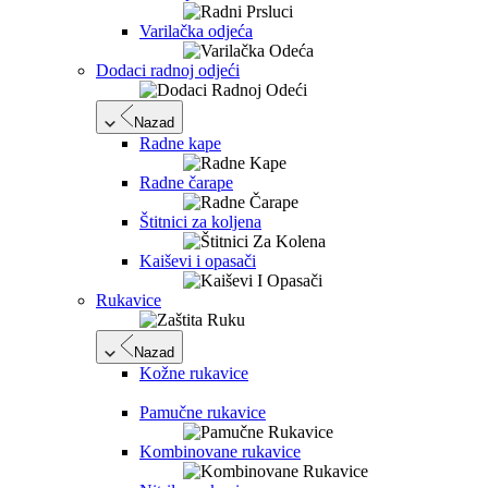
Varilačka odjeća
Dodaci radnoj odjeći
Nazad
Radne kape
Radne čarape
Štitnici za koljena
Kaiševi i opasači
Rukavice
Nazad
Kožne rukavice
Pamučne rukavice
Kombinovane rukavice