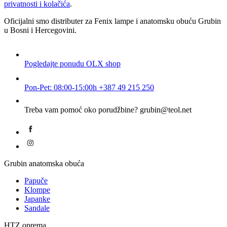
privatnosti i kolačića
.
Oficijalni smo distributer za Fenix lampe i anatomsku obuću Grubin
u Bosni i Hercegovini.
Pogledajte ponudu
OLX shop
Pon-Pet: 08:00-15:00h
+387 49 215 250
Treba vam pomoć oko porudžbine?
grubin@teol.net
Grubin anatomska obuća
Papuče
Klompe
Japanke
Sandale
HTZ oprema