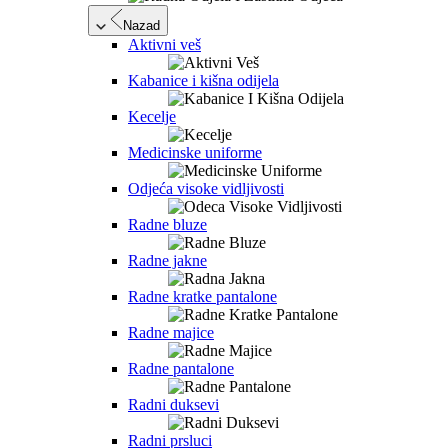
Nazad
Aktivni veš
Kabanice i kišna odijela
Kecelje
Medicinske uniforme
Odjeća visoke vidljivosti
Radne bluze
Radne jakne
Radne kratke pantalone
Radne majice
Radne pantalone
Radni duksevi
Radni prsluci