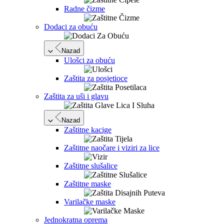
Radne čizme
Dodaci za obuću
Nazad
Ulošci za obuću
Zaštita za posjetioce
Zaštita za uši i glavu
Nazad
Zaštitne kacige
Zaštitne naočare i viziri za lice
Zaštitne slušalice
Zaštitne maske
Varilačke maske
Jednokratna oprema