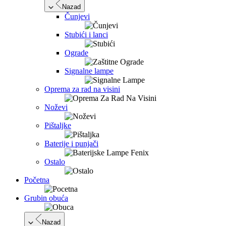
Nazad
Čunjevi
Stubići i lanci
Ograde
Signalne lampe
Oprema za rad na visini
Noževi
Pištaljke
Baterije i punjači
Ostalo
Početna
Grubin obuća
Nazad