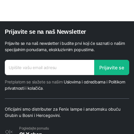
Prijavite se na naš Newsletter
Prijavite se na naš newsletter i budite prvi koji će saznati o našim
specijalnim ponudama, ekskluzivnim popustima.
adresa
Prijavite se
adresa
E-mail
Pretplatom se slažete sa našim
Uslovima i odredbama i Politikom
privatnosti i kolačića
.
Oficijalni smo distributer za Fenix lampe i anatomsku obuću
Grubin u Bosni i Hercegovini.
Pogledajte ponudu