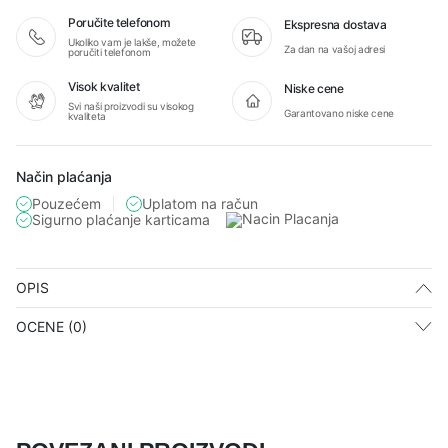
fi75
količina
Poručite telefonom
Ekspresna dostava
Ukoliko vam je lakše, možete
Za dan na vašoj adresi
poručiti telefonom
Visok kvalitet
Niske cene
Svi naši proizvodi su visokog
Garantovano niske cene
kvaliteta
Način plaćanja
Pouzećem
Uplatom na račun
Sigurno plaćanje karticama
OPIS
OCENE (0)