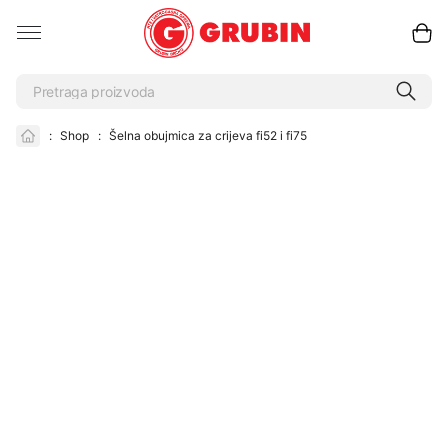
:
Shop
:
Šelna obujmica za crijeva fi52 i fi75