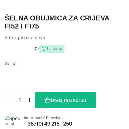
ŠELNA OBUJMICA ZA CRIJEVA
FI52 I FI75
Vatrogasna crijeva
0
Na stanju
0,0
rating
Šelna
Šelna
Dodajte u korpu
obujmica
za
crijeva
Imate pitanje? Pozovite nas
fi52
+387(0) 49 215 - 250
i