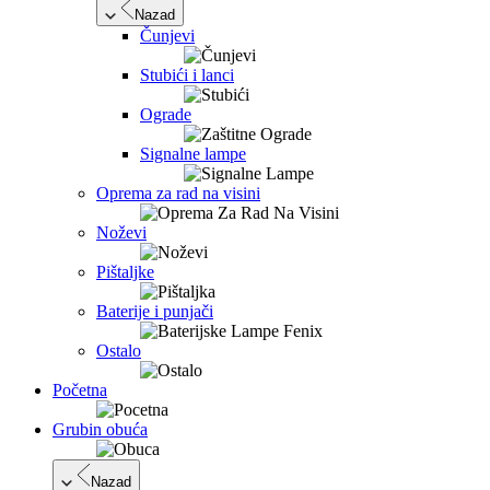
Nazad
Čunjevi
Stubići i lanci
Ograde
Signalne lampe
Oprema za rad na visini
Noževi
Pištaljke
Baterije i punjači
Ostalo
Početna
Grubin obuća
Nazad