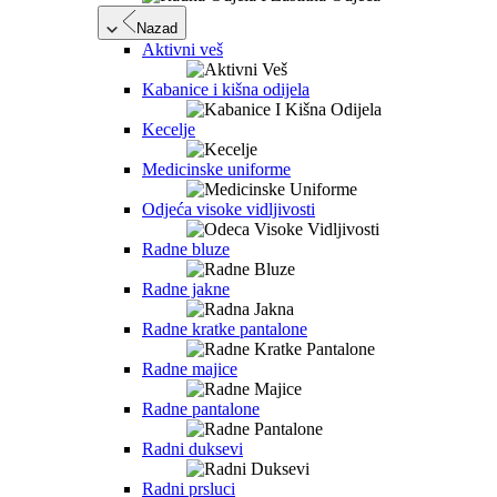
Nazad
Aktivni veš
Kabanice i kišna odijela
Kecelje
Medicinske uniforme
Odjeća visoke vidljivosti
Radne bluze
Radne jakne
Radne kratke pantalone
Radne majice
Radne pantalone
Radni duksevi
Radni prsluci