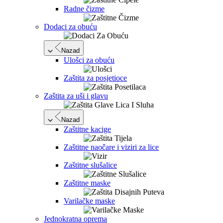
Radne čizme
Dodaci za obuću
Nazad
Ulošci za obuću
Zaštita za posjetioce
Zaštita za uši i glavu
Nazad
Zaštitne kacige
Zaštitne naočare i viziri za lice
Zaštitne slušalice
Zaštitne maske
Varilačke maske
Jednokratna oprema