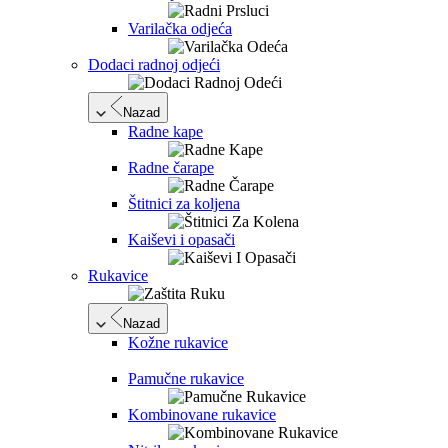
Varilačka odjeća
Dodaci radnoj odjeći
Nazad
Radne kape
Radne čarape
Štitnici za koljena
Kaiševi i opasači
Rukavice
Nazad
Kožne rukavice
Pamučne rukavice
Kombinovane rukavice