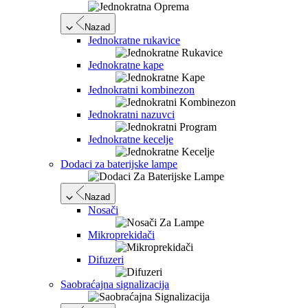
Nazad
Jednokratne rukavice
Jednokratne kape
Jednokratni kombinezon
Jednokratni nazuvci
Jednokratne kecelje
Dodaci za baterijske lampe
Nazad
Nosači
Mikroprekidači
Difuzeri
Saobraćajna signalizacija