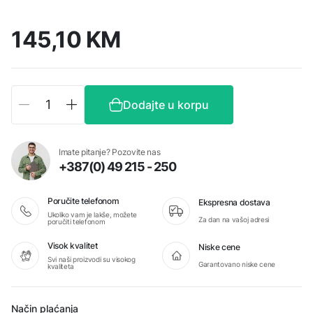
145,10
KM
Ruike
Dodajte u korpu
P166
preklopni
nož
količina
Imate pitanje? Pozovite nas
+387(0) 49 215 - 250
Poručite telefonom
Ekspresna dostava
Ukoliko vam je lakše, možete
Za dan na vašoj adresi
poručiti telefonom
Visok kvalitet
Niske cene
Svi naši proizvodi su visokog
Garantovano niske cene
kvaliteta
Način plaćanja