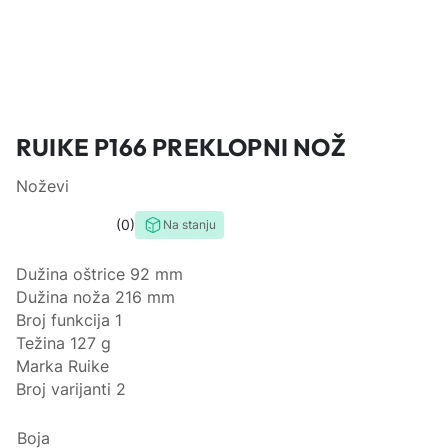
RUIKE P166 PREKLOPNI NOŽ
Noževi
0
Na stanju
0,0
rating
Dužina oštrice 92 mm
Dužina noža 216 mm
Broj funkcija 1
Težina 127 g
Marka Ruike
Broj varijanti 2
Boja