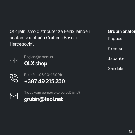
Oficijalni smo distributer za Fenix lampe i
Grubin anat
anatomsku obuću Grubin u Bosni i
Papuče
Hercegovini.
Klompe
Pogledajte ponudu
Japanke
OLX shop
Sandale
Pon-Pet: 08:00-15:00h
+387 49 215 250
Treba vam pomoć oko porudžbine?
grubin@teol.net
©20