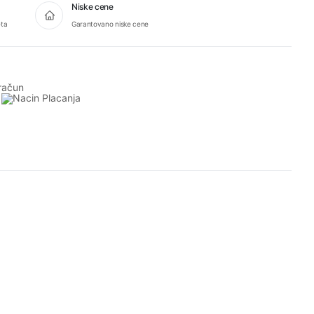
Niske cene
eta
Garantovano niske cene
račun