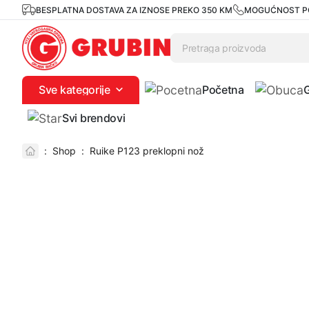
BESPLATNA DOSTAVA ZA IZNOSE PREKO 350 KM
MOGUĆNOST P
Sve kategorije
Početna
Svi brendovi
:
Shop
:
Ruike P123 preklopni nož