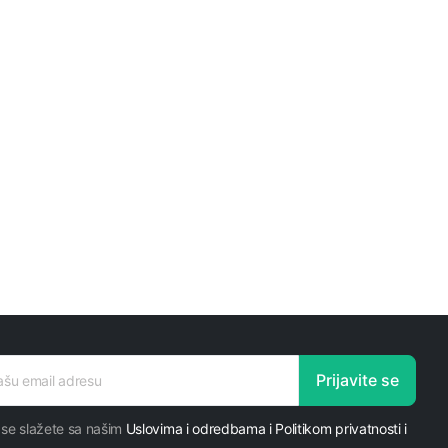
Prijavite se
 se slažete sa našim
Uslovima i odredbama i Politikom privatnosti i