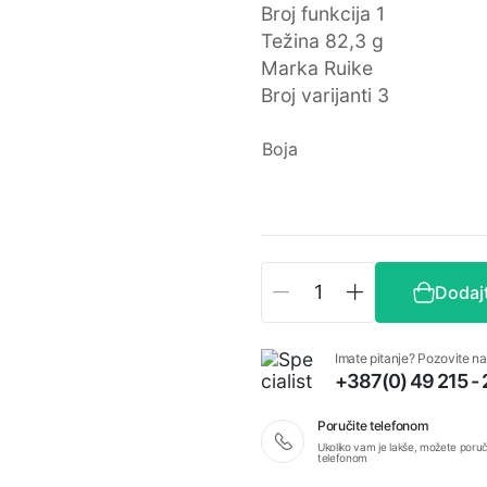
Broj funkcija 1
Težina 82,3 g
Marka Ruike
Broj varijanti 3
Boja
Ruike
Dodaj
P123
preklopni
nož
Imate pitanje? Pozovite na
količina
+387(0) 49 215 -
Poručite telefonom
Ukoliko vam je lakše, možete poruči
telefonom