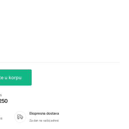
te u korpu
s
 250
Ekspresna dostava
ti
Za dan na vašoj adresi