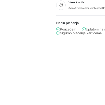
Visok kvalitet
Svi naši proizvodi su visokog kvalit
Način plaćanja
Pouzećem
Uplatom na 
Sigurno plaćanje karticama