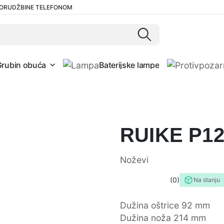
ORUDŽBINE TELEFONOM
Grubin obuća
Baterijske lampe
RUIKE P1
Noževi
0
Na stanju
0,0
rating
Dužina oštrice 92 mm
Dužina noža 214 mm