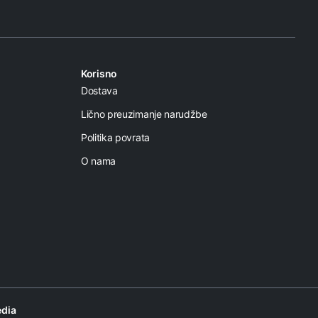
Korisno
Dostava
Lično preuzimanje narudžbe
Politika povrata
O nama
dia