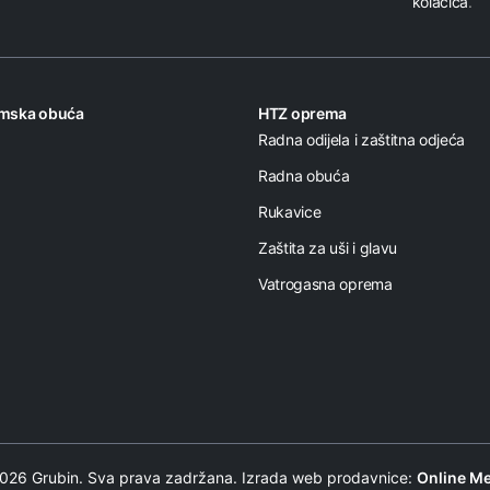
kolačića
.
omska obuća
HTZ oprema
Radna odijela i zaštitna odjeća
Radna obuća
Rukavice
Zaštita za uši i glavu
Vatrogasna oprema
26 Grubin. Sva prava zadržana. Izrada web prodavnice:
Online Me