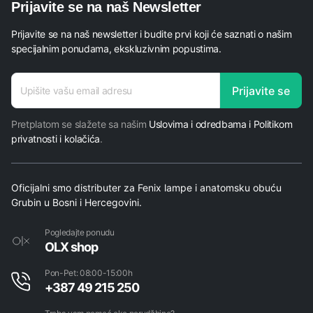
Prijavite se na naš Newsletter
Prijavite se na naš newsletter i budite prvi koji će saznati o našim
specijalnim ponudama, ekskluzivnim popustima.
adresa
Prijavite se
adresa
adresa
Pretplatom se slažete sa našim
Uslovima i odredbama i Politikom
privatnosti i kolačića
.
Oficijalni smo distributer za Fenix lampe i anatomsku obuću
Grubin u Bosni i Hercegovini.
Pogledajte ponudu
OLX shop
Pon-Pet: 08:00-15:00h
+387 49 215 250