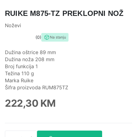
RUIKE M875-TZ PREKLOPNI NOŽ
Noževi
0
Na stanju
0,0
rating
Dužina oštrice 89 mm
Dužina noža 208 mm
Broj funkcija 1
Težina 110 g
Marka Ruike
Šifra proizvoda RUM875TZ
222,30
KM
Ruike