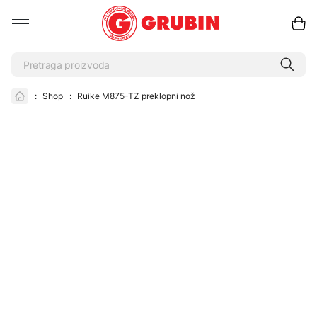
:
Shop
:
Ruike M875-TZ preklopni nož