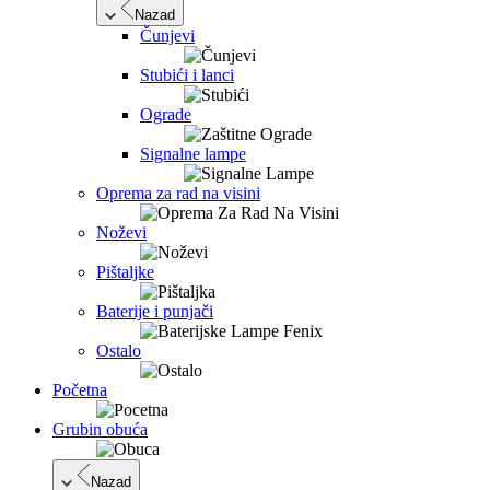
Nazad
Čunjevi
Stubići i lanci
Ograde
Signalne lampe
Oprema za rad na visini
Noževi
Pištaljke
Baterije i punjači
Ostalo
Početna
Grubin obuća
Nazad