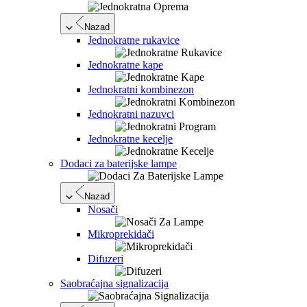
Nazad
Jednokratne rukavice
Jednokratne kape
Jednokratni kombinezon
Jednokratni nazuvci
Jednokratne kecelje
Dodaci za baterijske lampe
Nazad
Nosači
Mikroprekidači
Difuzeri
Saobraćajna signalizacija