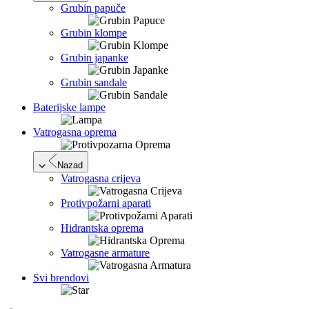
Grubin papuče
Grubin klompe
Grubin japanke
Grubin sandale
Baterijske lampe
Vatrogasna oprema
Nazad
Vatrogasna crijeva
Protivpožarni aparati
Hidrantska oprema
Vatrogasne armature
Svi brendovi