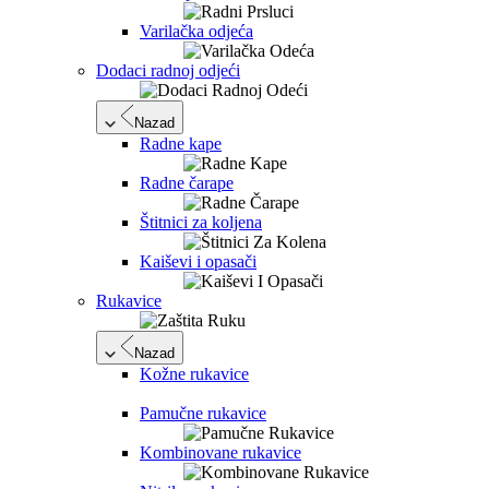
Varilačka odjeća
Dodaci radnoj odjeći
Nazad
Radne kape
Radne čarape
Štitnici za koljena
Kaiševi i opasači
Rukavice
Nazad
Kožne rukavice
Pamučne rukavice
Kombinovane rukavice