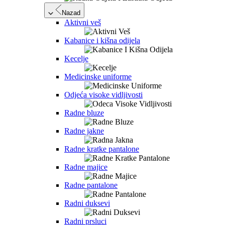
Nazad
Aktivni veš
Kabanice i kišna odijela
Kecelje
Medicinske uniforme
Odjeća visoke vidljivosti
Radne bluze
Radne jakne
Radne kratke pantalone
Radne majice
Radne pantalone
Radni duksevi
Radni prsluci