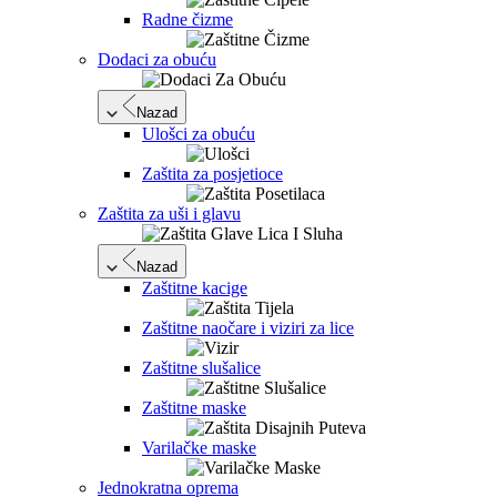
Radne čizme
Dodaci za obuću
Nazad
Ulošci za obuću
Zaštita za posjetioce
Zaštita za uši i glavu
Nazad
Zaštitne kacige
Zaštitne naočare i viziri za lice
Zaštitne slušalice
Zaštitne maske
Varilačke maske
Jednokratna oprema