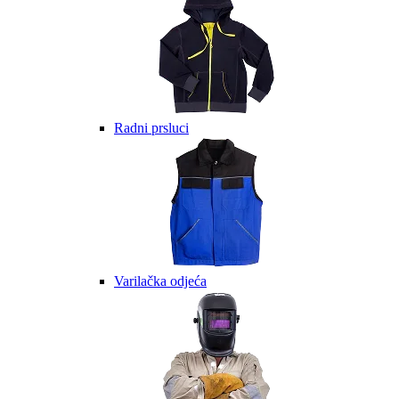
Radni prsluci
Varilačka odjeća