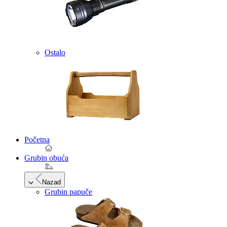
Ostalo
Početna
Grubin obuća
Nazad
Grubin papuče