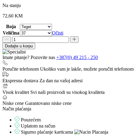
rating
Na stanju
72,60
KM
Boja
Veličina
Očisti
RIO
art.
Dodajte u korpu
0113600
količina
Imate pitanje? Pozovite nas
+387(0) 49 215 - 250
Poručite telefonom
Ukoliko vam je lakše, možete poručiti telefonom
Ekspresna dostava
Za dan na vašoj adresi
Visok kvalitet
Svi naši proizvodi su visokog kvaliteta
Niske cene
Garantovano niske cene
Način plaćanja
Pouzećem
Uplatom na račun
Sigurno plaćanje karticama