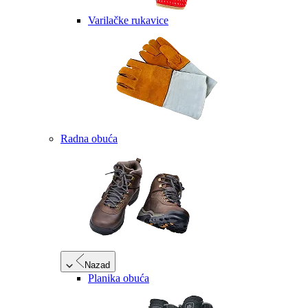
Varilačke rukavice
Radna obuća
Nazad
Planika obuća