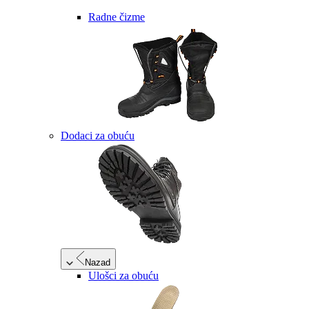
Radne čizme
Dodaci za obuću
Nazad
Ulošci za obuću