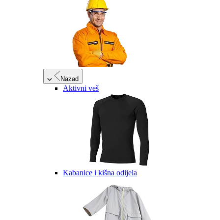
Nazad
Aktivni veš
Kabanice i kišna odijela