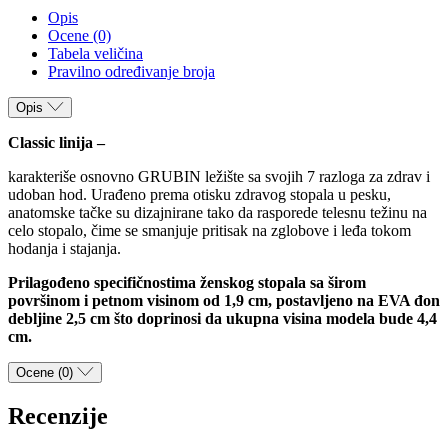
Opis
Ocene (0)
Tabela veličina
Pravilno određivanje broja
Opis
Classic linija –
karakteriše osnovno GRUBIN ležište sa svojih 7 razloga za zdrav i
udoban hod. Urađeno prema otisku zdravog stopala u pesku,
anatomske tačke su dizajnirane tako da rasporede telesnu težinu na
celo stopalo, čime se smanjuje pritisak na zglobove i leđa tokom
hodanja i stajanja.
Prilagođeno specifičnostima ženskog stopala sa širom
površinom i petnom visinom od 1,9 cm, postavljeno na EVA đon
debljine 2,5 cm što doprinosi da ukupna visina modela bude 4,4
cm.
Ocene (0)
Recenzije