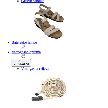
Grubin sandale
Baterijske lampe
Vatrogasna oprema
Nazad
Vatrogasna crijeva