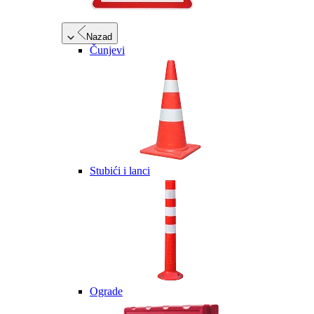
Nazad
Čunjevi
Stubići i lanci
Ograde