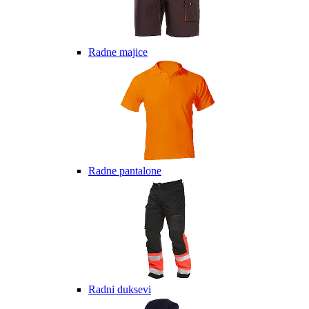
Radne majice
Radne pantalone
Radni duksevi