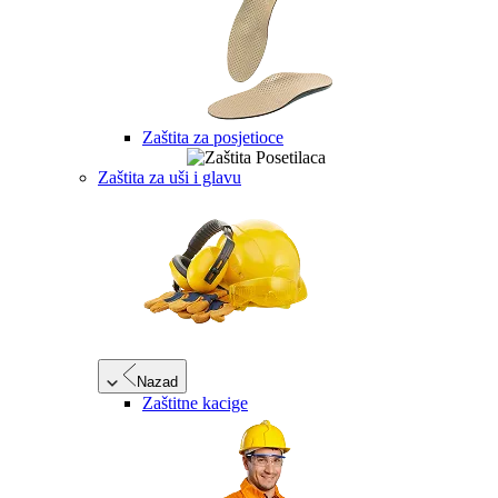
Zaštita za posjetioce
Zaštita za uši i glavu
Nazad
Zaštitne kacige