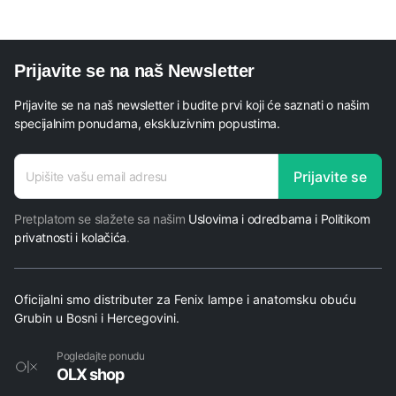
Prijavite se na naš Newsletter
Prijavite se na naš newsletter i budite prvi koji će saznati o našim
specijalnim ponudama, ekskluzivnim popustima.
adresa
Prijavite se
E-mail
Pretplatom se slažete sa našim
Uslovima i odredbama i Politikom
privatnosti i kolačića
.
Oficijalni smo distributer za Fenix lampe i anatomsku obuću
Grubin u Bosni i Hercegovini.
Pogledajte ponudu
OLX shop