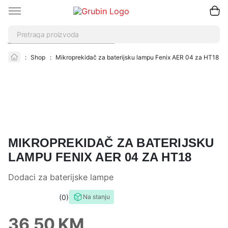
Pretraži
:
Shop
:
Mikroprekidač za baterijsku lampu Fenix AER 04 za HT18
MIKROPREKIDAČ ZA BATERIJSKU
LAMPU FENIX AER 04 ZA HT18
Dodaci za baterijske lampe
0
Na stanju
0,0
rating
36,50
KM