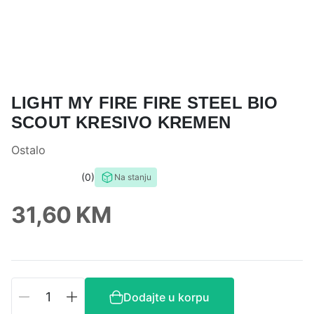
LIGHT MY FIRE FIRE STEEL BIO
SCOUT KRESIVO KREMEN
Ostalo
0
Na stanju
0,0
rating
31,60
KM
Light
Dodajte u korpu
My