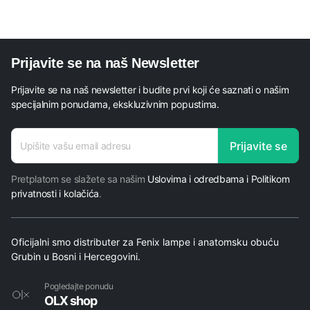
Prijavite se na naš Newsletter
Prijavite se na naš newsletter i budite prvi koji će saznati o našim
specijalnim ponudama, ekskluzivnim popustima.
E-mail
Prijavite se
E-mail
adresa
Pretplatom se slažete sa našim
Uslovima i odredbama i Politikom
privatnosti i kolačića
.
Oficijalni smo distributer za Fenix lampe i anatomsku obuću
Grubin u Bosni i Hercegovini.
Pogledajte ponudu
OLX shop