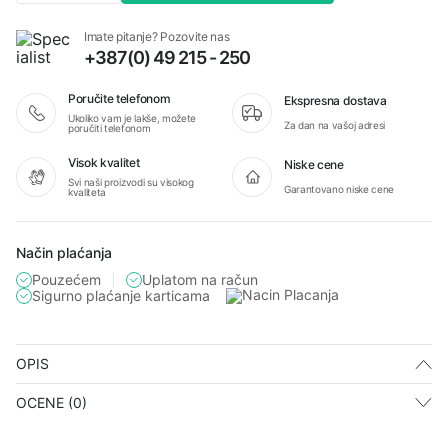
Fire
fire
Imate pitanje? Pozovite nas
steel
+387(0) 49 215 - 250
BIO
SCOUT
kresivo
Poručite telefonom
Ekspresna dostava
kremen
Ukoliko vam je lakše, možete
Za dan na vašoj adresi
količina
poručiti telefonom
Visok kvalitet
Niske cene
Svi naši proizvodi su visokog
Garantovano niske cene
kvaliteta
Način plaćanja
Pouzećem
Uplatom na račun
Sigurno plaćanje karticama
OPIS
OCENE (0)